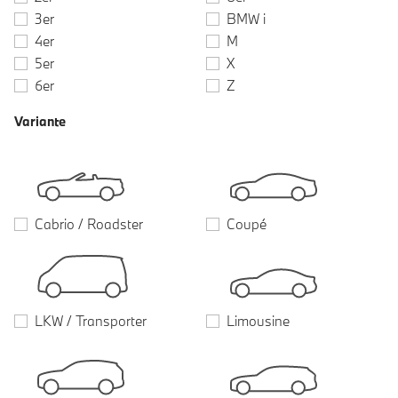
3er
BMW i
4er
M
5er
X
6er
Z
Variante
Cabrio / Roadster
Coupé
LKW / Transporter
Limousine