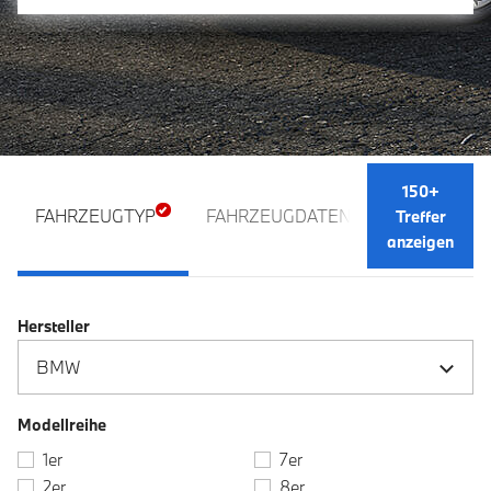
150+
FAHRZEUGTYP
FAHRZEUGDATEN
AUSSTATTU
Treffer
anzeigen
Hersteller
Modellreihe
1er
7er
2er
8er