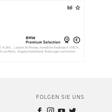
4.364,-, Laufzeit 36 Monate, monatliche Kreditrate € 408,74,
VA und MwSt.. Angebot freibleibend. Änderungen und Irrtümer
FOLGEN SIE UNS