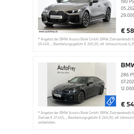
190 PS
05.20
29.00
€ 58
* Angebot der BMW Austria Bank GmbH. BMW Zielratenkredit für
29.440,-, Bearbeitungsgebühr € 260,00, eff. Jahreszinssatz 6,3
BMW 
286 P
07.20
12.00
€ 54
* Angebot der BMW Austria Bank GmbH. BMW Zielratenkredit für
Zielrate € 27.445,-, Bearbeitungsgebühr € 260,00, eff. Jahresz
vorbehalten.