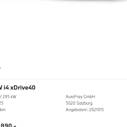
T
 i4 xDrive40
/ 295 kW
AutoFrey GmbH
25
5020 Salzburg
 km
Angebotsnr: 2921015
.890,-