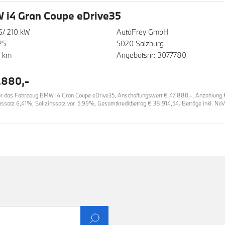
i4 Gran Coupe eDrive35
S/ 210 kW
AutoFrey GmbH
25
5020 Salzburg
0 km
Angebotsnr: 3077780
.880,-
 das Fahrzeug BMW i4 Gran Coupe eDrive35, Anschaffungswert € 47.880,-, Anzahlung € 1
inssatz 6,41%, Sollzinssatz var. 5,99%, Gesamtkreditbetrag € 38.914,54. Beträge inkl. No