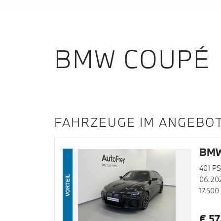
BMW COUPÉ
FAHRZEUGE IM ANGEBO
BMW
401 PS
VORTEIL
06.20
17.500
€ 57