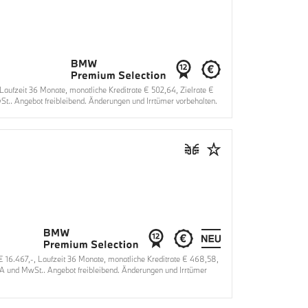
fzeit 36 Monate, monatliche Kreditrate € 502,64, Zielrate €
t.. Angebot freibleibend. Änderungen und Irrtümer vorbehalten.
6.467,-, Laufzeit 36 Monate, monatliche Kreditrate € 468,58,
VA und MwSt.. Angebot freibleibend. Änderungen und Irrtümer