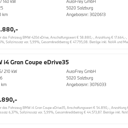
/ 140 kW
AutoFrey GmbH
25
5020 Salzburg
0 km
Angebotsnr: 3020613
.880,-
 das Fahrzeug BMW 420d xDrive, Anschaffungswert € 58.880,-, Anzahlung € 17.664,-, Lau
5%, Sollzinssatz var. 5,99%, Gesamtkreditbetrag € 47.795,08. Beträge inkl. NoVA und MwS
i4 Gran Coupe eDrive35
S/ 210 kW
AutoFrey GmbH
26
5020 Salzburg
0 km
Angebotsnr: 3076033
.890,-
 das Fahrzeug BMW i4 Gran Coupe eDrive35, Anschaffungswert € 54.890,-, Anzahlung € 1
inssatz 6,37%, Sollzinssatz var. 5,99%, Gesamtkreditbetrag € 44.573,87. Beträge inkl. No