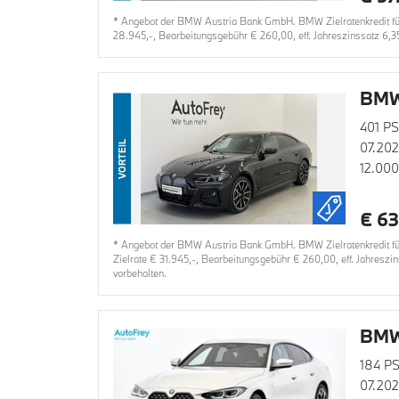
* Angebot der BMW Austria Bank GmbH. BMW Zielratenkredit für 
28.945,-, Bearbeitungsgebühr € 260,00, eff. Jahreszinssatz 6,3
BMW 
401 PS
VORTEIL
07.20
12.00
€ 63
* Angebot der BMW Austria Bank GmbH. BMW Zielratenkredit für
Zielrate € 31.945,-, Bearbeitungsgebühr € 260,00, eff. Jahresz
vorbehalten.
BMW
184 PS
07.20