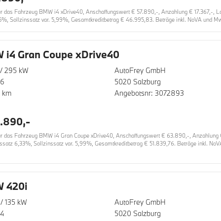
das Fahrzeug BMW i4 xDrive40, Anschaffungswert € 57.890,-, Anzahlung € 17.367,-, Lauf
5%, Sollzinssatz var. 5,99%, Gesamtkreditbetrag € 46.995,83. Beträge inkl. NoVA und MwS
i4 Gran Coupe xDrive40
/ 295 kW
AutoFrey GmbH
26
5020 Salzburg
0 km
Angebotsnr: 3072893
.890,-
 das Fahrzeug BMW i4 Gran Coupe xDrive40, Anschaffungswert € 63.890,-, Anzahlung € 19
inssatz 6,33%, Sollzinssatz var. 5,99%, Gesamtkreditbetrag € 51.839,76. Beträge inkl. No
 420i
/ 135 kW
AutoFrey GmbH
24
5020 Salzburg