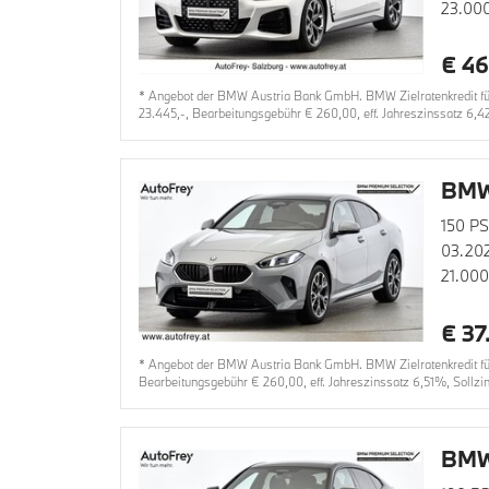
23.00
€ 46
* Angebot der BMW Austria Bank GmbH. BMW Zielratenkredit für
23.445,-, Bearbeitungsgebühr € 260,00, eff. Jahreszinssatz 6,4
BMW
150 PS
03.20
21.00
€ 37
* Angebot der BMW Austria Bank GmbH. BMW Zielratenkredit für 
Bearbeitungsgebühr € 260,00, eff. Jahreszinssatz 6,51%, Sollzi
BMW