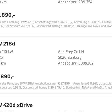
0 km
Angebotsnr: 2891754
.890,-
 das Fahrzeug BMW 420i, Anschaffungswert € 46.890,-, Anzahlung € 14.067,-, Laufzeit 3
2%, Sollzinssatz var. 5,99%, Gesamtkreditbetrag € 38.115,29. Beträge inkl. NoVA und MwSt
 218d
/ 110 kW
AutoFrey GmbH
25
5020 Salzburg
0 km
Angebotsnr: 3009202
.890,-
das Fahrzeug BMW 218d, Anschaffungswert € 37.890,-, Anzahlung € 11.367,-, Laufzeit 36
nssatz var. 5,99%, Gesamtkreditbetrag € 30.849,40. Beträge inkl. NoVA und MwSt.. Angebo
 420d xDrive