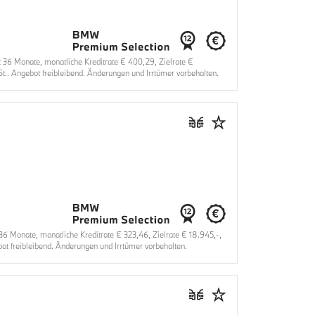
6 Monate, monatliche Kreditrate € 400,29, Zielrate €
.. Angebot freibleibend. Änderungen und Irrtümer vorbehalten.
 Monate, monatliche Kreditrate € 323,46, Zielrate € 18.945,-,
t freibleibend. Änderungen und Irrtümer vorbehalten.