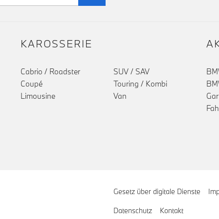
KAROSSERIE
A
Cabrio / Roadster
SUV / SAV
BMW
()
Coupé
Touring / Kombi
BMW
Limousine
Van
Gar
Fah
Gesetz über digitale Dienste
Im
Datenschutz
Kontakt