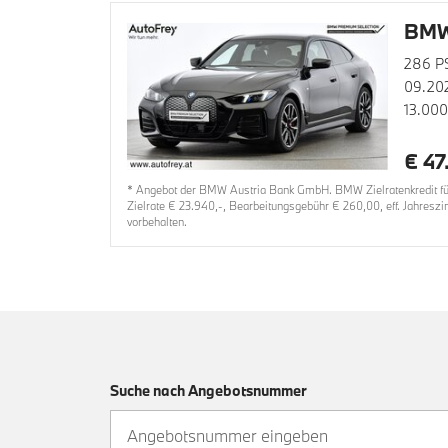
BMW 
286 P
09.20
13.00
€ 47
* Angebot der BMW Austria Bank GmbH. BMW Zielratenkredit für
Zielrate € 23.940,-, Bearbeitungsgebühr € 260,00, eff. Jahresz
vorbehalten.
Suche nach Angebotsnummer