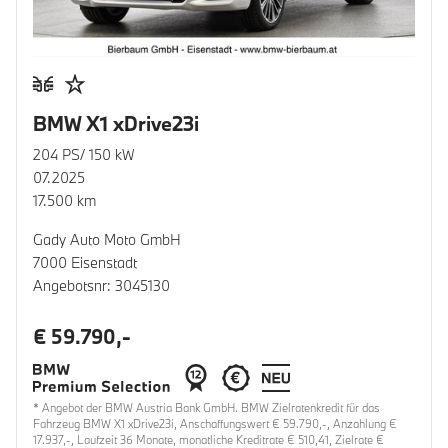
BMW X1 xDrive23i
204 PS/ 150 kW
07.2025
17.500 km
Gady Auto Moto GmbH
7000 Eisenstadt
Angebotsnr: 3045130
€ 59.790,-
* Angebot der BMW Austria Bank GmbH. BMW Zielratenkredit für das
Fahrzeug BMW X1 xDrive23i, Anschaffungswert € 59.790,-, Anzahlung €
17.937,-, Laufzeit 36 Monate, monatliche Kreditrate € 510,41, Zielrate €