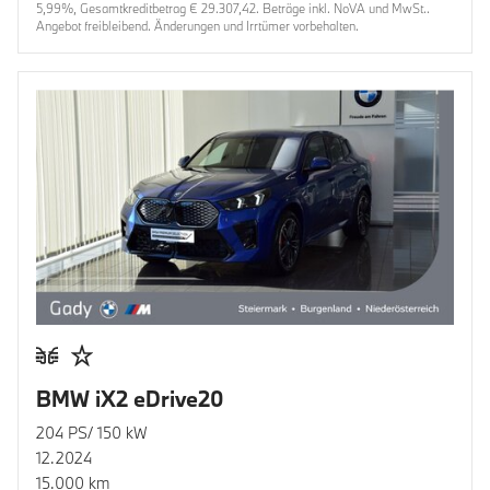
5,99%, Gesamtkreditbetrag € 29.307,42. Beträge inkl. NoVA und MwSt..
Angebot freibleibend. Änderungen und Irrtümer vorbehalten.
BMW iX2 eDrive20
204 PS/ 150 kW
12.2024
15.000 km