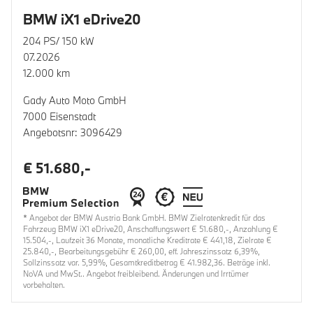
BMW iX1 eDrive20
204 PS/ 150 kW
07.2026
12.000 km
Gady Auto Moto GmbH
7000 Eisenstadt
Angebotsnr: 3096429
€ 51.680,-
* Angebot der BMW Austria Bank GmbH. BMW Zielratenkredit für das
Fahrzeug BMW iX1 eDrive20, Anschaffungswert € 51.680,-, Anzahlung €
15.504,-, Laufzeit 36 Monate, monatliche Kreditrate € 441,18, Zielrate €
25.840,-, Bearbeitungsgebühr € 260,00, eff. Jahreszinssatz 6,39%,
Sollzinssatz var. 5,99%, Gesamtkreditbetrag € 41.982,36. Beträge inkl.
NoVA und MwSt.. Angebot freibleibend. Änderungen und Irrtümer
vorbehalten.