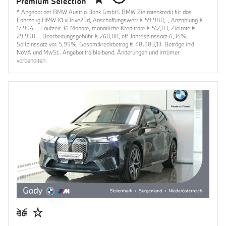
* Angebot der BMW Austria Bank GmbH. BMW Zielratenkredit für das
Fahrzeug BMW X1 xDrive20d, Anschaffungswert € 59.980,-, Anzahlung €
17.994,-, Laufzeit 36 Monate, monatliche Kreditrate € 512,03, Zielrate €
29.990,-, Bearbeitungsgebühr € 260,00, eff. Jahreszinssatz 6,34%,
Sollzinssatz var. 5,99%, Gesamtkreditbetrag € 48.683,13. Beträge inkl.
NoVA und MwSt.. Angebot freibleibend. Änderungen und Irrtümer
vorbehalten.