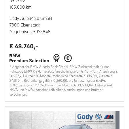
03.2022
105.000 km
Gady Auto Moto GmbH
7000 Eisenstadt
Angebotsnr: 3052848
€ 48.740,-
* Angebot der BMW Austria Bank GmbH. BMW Zielratenkredit für das
Fahrzeug BMW X4 xDrive 20d, Anschaffungswert € 48.740,-, Anzahlung €
14.622,-, Laufzeit 36 Monate, monatliche Kreditrate € 416,08, Zielrate €
24.370,-, Bearbeitungsgebühr € 260,00, eff. Jahreszinssatz 6,41%,
Sollzinssatz var. 5,99%, Gesamtkreditbetrag € 39.608,84. Beträge inkl.
NoVA und MwSt.. Angebot freibleibend. Änderungen und Irrtümer
vorbehalten.