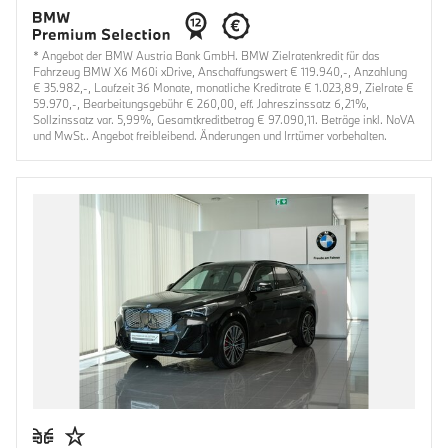
* Angebot der BMW Austria Bank GmbH. BMW Zielratenkredit für das
Fahrzeug BMW X6 M60i xDrive, Anschaffungswert € 119.940,-, Anzahlung
€ 35.982,-, Laufzeit 36 Monate, monatliche Kreditrate € 1.023,89, Zielrate €
59.970,-, Bearbeitungsgebühr € 260,00, eff. Jahreszinssatz 6,21%,
Sollzinssatz var. 5,99%, Gesamtkreditbetrag € 97.090,11. Beträge inkl. NoVA
und MwSt.. Angebot freibleibend. Änderungen und Irrtümer vorbehalten.