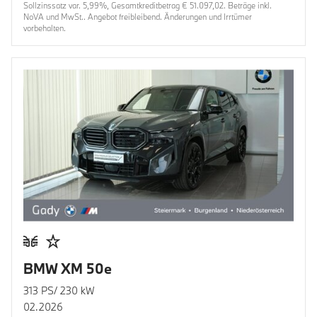
Sollzinssatz var. 5,99%, Gesamtkreditbetrag € 51.097,02. Beträge inkl.
NoVA und MwSt.. Angebot freibleibend. Änderungen und Irrtümer
vorbehalten.
BMW XM 50e
313 PS/ 230 kW
02.2026