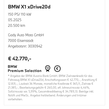
BMW X1 xDrive20d
150 PS/ 110 kW
05.2025
20.500 km
Gady Auto Moto GmbH
7000 Eisenstadt
Angebotsnr: 3030942
€ 42.770,-
* Angebot der BMW Austria Bank GmbH. BMW Zielratenkredit für das
Fahrzeug BMW X1 xDrive20d, Anschaffungswert € 42.770,-, Anzahlung €
12.831,-, Laufzeit 36 Monate, monatliche Kreditrate € 365,11, Zielrate €
21.385,-, Bearbeitungsgebühr € 260,00, eff. Jahreszinssatz 6,46%,
Sollzinssatz var. 5,99%, Gesamtkreditbetrag € 34.789,13. Beträge inkl.
NoVA und MwSt.. Angebot freibleibend. Änderungen und Irrtümer
vorbehalten.