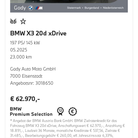
BMW X3 20d xDrive
197 PS/ 145 kW
05.2025
23.000 km
Gady Auto Moto GmbH
7000 Eisenstadt
Angebotsnr: 3018650
€ 62.970,-
* Angebot der BMW Austria Bank GmbH. BMW Zielratenkredit für das
Fahrzeug BMW X3 20d xDrive, Anschaffungswert € 62.970,-, Anzahlung €
18.891,-, Laufzeit 36 Monate, monatliche Kreditrate € 537,56, Zielrate €
31.485,-, Bearbeitungsgebühr € 260,00, eff. Jahreszinssatz 6,33%,