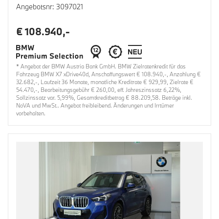
Angebotsnr: 3097021
€ 108.940,-
* Angebot der BMW Austria Bank GmbH. BMW Zielratenkredit für das
Fahrzeug BMW X7 xDrive40d, Anschaffungswert € 108.940,-, Anzahlung €
32.682,-, Laufzeit 36 Monate, monatliche Kreditrate € 929,99, Zielrate €
54.470,-, Bearbeitungsgebühr € 260,00, eff. Jahreszinssatz 6,22%,
Sollzinssatz var. 5,99%, Gesamtkreditbetrag € 88.209,58. Beträge inkl.
NoVA und MwSt.. Angebot freibleibend. Änderungen und Irrtümer
vorbehalten.