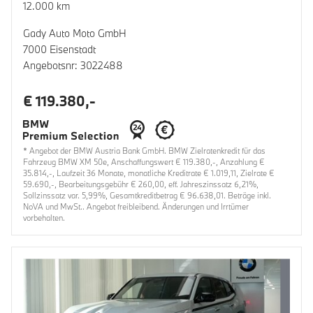
12.000 km
Gady Auto Moto GmbH
7000 Eisenstadt
Angebotsnr: 3022488
€ 119.380,-
* Angebot der BMW Austria Bank GmbH. BMW Zielratenkredit für das
Fahrzeug BMW XM 50e, Anschaffungswert € 119.380,-, Anzahlung €
35.814,-, Laufzeit 36 Monate, monatliche Kreditrate € 1.019,11, Zielrate €
59.690,-, Bearbeitungsgebühr € 260,00, eff. Jahreszinssatz 6,21%,
Sollzinssatz var. 5,99%, Gesamtkreditbetrag € 96.638,01. Beträge inkl.
NoVA und MwSt.. Angebot freibleibend. Änderungen und Irrtümer
vorbehalten.