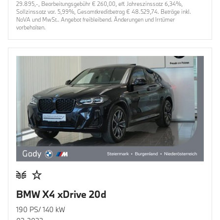
29.895,-, Bearbeitungsgebühr € 260,00, eff. Jahreszinssatz 6,34%,
Sollzinssatz var. 5,99%, Gesamtkreditbetrag € 48.529,74. Beträge inkl.
NoVA und MwSt.. Angebot freibleibend. Änderungen und Irrtümer
vorbehalten.
BMW X4 xDrive 20d
190 PS/ 140 kW