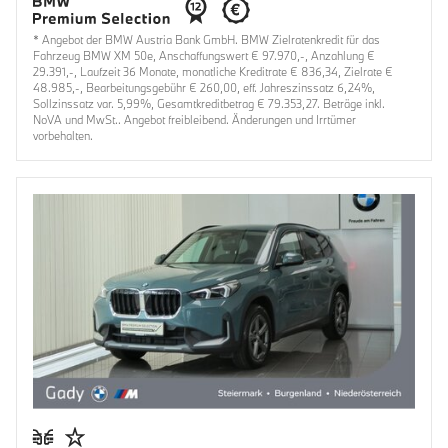
* Angebot der BMW Austria Bank GmbH. BMW Zielratenkredit für das
Fahrzeug BMW XM 50e, Anschaffungswert € 97.970,-, Anzahlung €
29.391,-, Laufzeit 36 Monate, monatliche Kreditrate € 836,34, Zielrate €
48.985,-, Bearbeitungsgebühr € 260,00, eff. Jahreszinssatz 6,24%,
Sollzinssatz var. 5,99%, Gesamtkreditbetrag € 79.353,27. Beträge inkl.
NoVA und MwSt.. Angebot freibleibend. Änderungen und Irrtümer
vorbehalten.