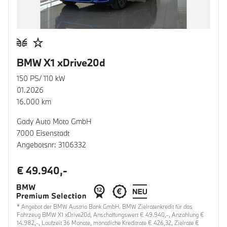
BMW X1 xDrive20d
150 PS/ 110 kW
01.2026
16.000 km
Gady Auto Moto GmbH
7000 Eisenstadt
Angebotsnr: 3106332
€ 49.940,-
* Angebot der BMW Austria Bank GmbH. BMW Zielratenkredit für das
Fahrzeug BMW X1 xDrive20d, Anschaffungswert € 49.940,-, Anzahlung €
14.982,-, Laufzeit 36 Monate, monatliche Kreditrate € 426,32, Zielrate €