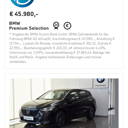
€ 45.980,-
* Angebot der BMW Austria Bank GmbH. BMW Zielratenkredit für das
Fahrzeug BMW iX2 xDrive30, Anschaffungswert € 45.980,-, Anzahlung €
13.794,-, Laufzeit 36 Monate, monatliche Kreditrate € 392,52, Zielrate €
22.990,-, Bearbeitungsgebühr € 260,00, eff. Jahreszinssatz 6,43%,
Sollzinssatz var. 5,99%, Gesamtkreditbetrag € 37.380,63. Beträge inkl.
NoVA und MwSt.. Angebot freibleibend. Änderungen und Irrtümer
vorbehalten.