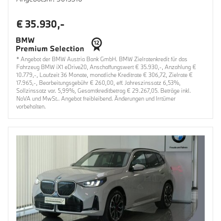
€ 35.930,-
* Angebot der BMW Austria Bank GmbH. BMW Zielratenkredit für das
Fahrzeug BMW iX1 eDrive20, Anschaffungswert € 35.930,-, Anzahlung €
10.779,-, Laufzeit 36 Monate, monatliche Kreditrate € 306,72, Zielrate €
17.965,-, Bearbeitungsgebühr € 260,00, eff. Jahreszinssatz 6,53%,
Sollzinssatz var. 5,99%, Gesamtkreditbetrag € 29.267,05. Beträge inkl.
NoVA und MwSt.. Angebot freibleibend. Änderungen und Irrtümer
vorbehalten.