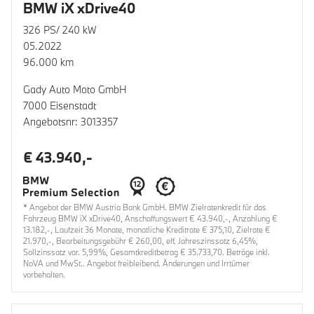
BMW iX xDrive40
326 PS/ 240 kW
05.2022
96.000 km
Gady Auto Moto GmbH
7000 Eisenstadt
Angebotsnr: 3013357
€ 43.940,-
* Angebot der BMW Austria Bank GmbH. BMW Zielratenkredit für das
Fahrzeug BMW iX xDrive40, Anschaffungswert € 43.940,-, Anzahlung €
13.182,-, Laufzeit 36 Monate, monatliche Kreditrate € 375,10, Zielrate €
21.970,-, Bearbeitungsgebühr € 260,00, eff. Jahreszinssatz 6,45%,
Sollzinssatz var. 5,99%, Gesamtkreditbetrag € 35.733,70. Beträge inkl.
NoVA und MwSt.. Angebot freibleibend. Änderungen und Irrtümer
vorbehalten.