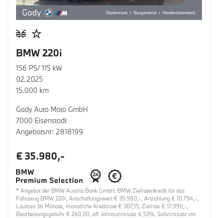
BMW 220i
156 PS/ 115 kW
02.2025
15.000 km
Gady Auto Moto GmbH
7000 Eisenstadt
Angebotsnr: 2818199
€ 35.980,-
* Angebot der BMW Austria Bank GmbH. BMW Zielratenkredit für das
Fahrzeug BMW 220i, Anschaffungswert € 35.980,-, Anzahlung € 10.794,-,
Laufzeit 36 Monate, monatliche Kreditrate € 307,15, Zielrate € 17.990,-,
Bearbeitungsgebühr € 260,00, eff. Jahreszinssatz 6,53%, Sollzinssatz var.