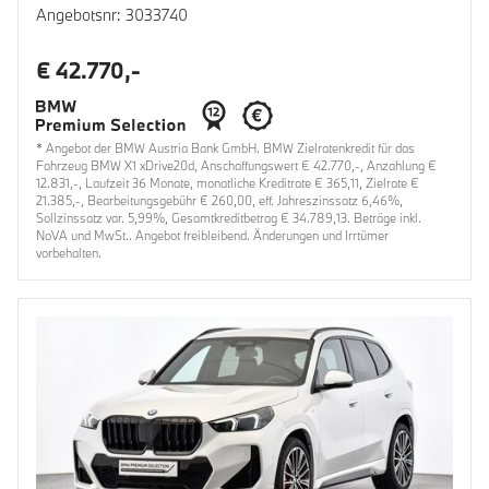
Angebotsnr: 3033740
€ 42.770,-
* Angebot der BMW Austria Bank GmbH. BMW Zielratenkredit für das
Fahrzeug BMW X1 xDrive20d, Anschaffungswert € 42.770,-, Anzahlung €
12.831,-, Laufzeit 36 Monate, monatliche Kreditrate € 365,11, Zielrate €
21.385,-, Bearbeitungsgebühr € 260,00, eff. Jahreszinssatz 6,46%,
Sollzinssatz var. 5,99%, Gesamtkreditbetrag € 34.789,13. Beträge inkl.
NoVA und MwSt.. Angebot freibleibend. Änderungen und Irrtümer
vorbehalten.