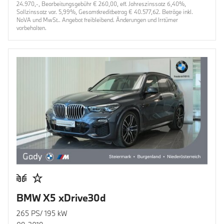
24.970,-, Bearbeitungsgebühr € 260,00, eff. Jahreszinssatz 6,40%,
Sollzinssatz var. 5,99%, Gesamtkreditbetrag € 40.577,62. Beträge inkl.
NoVA und MwSt.. Angebot freibleibend. Änderungen und Irrtümer
vorbehalten.
BMW X5 xDrive30d
265 PS/ 195 kW