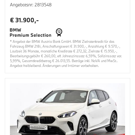
Angebotsnr: 2813548
€ 31.900,-
* Angebot der BMW Austria Bank GmbH. BMW Zielratenkredit für das
Fahrzeug BMW 218i, Anschaffungswert € 31.900,-, Anzahlung € 9.570,-,
Laufzeit 36 Monate, monatliche Kreditrate € 272,32, Zielrate € 15.950,-,
Bearbeitungsgebühr € 260,00, eff. Jahreszinssatz 6,59%, Sollzinssatz var.
5,99%, Gesamtkreditbetrag € 26.013,55. Beträge inkl. NoVA und MwSt..
Angebot freibleibend. Änderungen und Irrtümer vorbehalten.