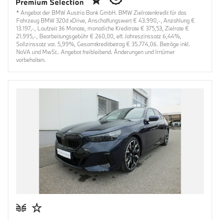
* Angebot der BMW Austria Bank GmbH. BMW Zielratenkredit für das
Fahrzeug BMW 320d xDrive, Anschaffungswert € 43.990,-, Anzahlung €
13.197,-, Laufzeit 36 Monate, monatliche Kreditrate € 375,53, Zielrate €
21.995,-, Bearbeitungsgebühr € 260,00, eff. Jahreszinssatz 6,44%,
Sollzinssatz var. 5,99%, Gesamtkreditbetrag € 35.774,06. Beträge inkl.
NoVA und MwSt.. Angebot freibleibend. Änderungen und Irrtümer
vorbehalten.