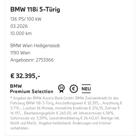
BMW 118i 5-Türig
136 PS/ 100 kW
03.2026
10.000 km
BMW Wien Heiligenstadt
1190 Wien
Angebotsnr: 2753366
€ 32.395,-
* Angebot der BMW Austria Bank GmbH. BMW Zielratenkredit für das
Fahrzeug BMW 118i 5-Türig, Anschaffungswert € 32.395,-, Anzahlung €
9.719,-, Laufzeit 36 Monate, monatliche Kreditrate € 276,55, Zielrate €
16.197,-, Bearbeitungsgebühr € 260,00, eff. Jahreszinssatz 6,58%,
Sollzinssatz var. 5,99%, Gesamtkreditbetrag € 26.412,67. Beträge inkl.
NoVA und MwSt.. Angebot freibleibend. Änderungen und Irrtümer
vorbehalten.