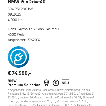
BMW i5 xDrive40
394 PS/ 290 kW
09.2025
4.000 km
Hans Geyrhofer & Sohn Ges.mbH
4600 Wels
Angebotsnr: 2762037
€ 74.980,-
* Angebot der BMW Austria Bank GmbH. BMW Zielratenkredit für das
Fahrzeug BMW i5 xDrive40, Anschaffungswert € 74.980,-, Anzahlung €
22.494,-, Laufzeit 36 Monate, monatliche Kreditrate € 640,08, Zielrate €
37.490,-, Bearbeitungsgebühr € 260,00, eff. Jahreszinssatz 6,29%,
Sollzinssatz var. 5,99%, Gesamtkreditbetrag € 60.792,95. Beträge inkl.