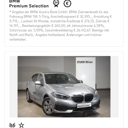
* Angebot der BMW Austria Bank GmbH. BMW Zielratenkredit für das
Fahrzeug BMW 118i 5-Türig, Anschaffungswert € 32.395,-, Anzahlung €
9.719,-, Laufzeit 36 Monate, monatliche Kreditrate € 276,55, Zielrate €
16.197,-, Bearbeitungsgebühr € 260,00, eff. Jahreszinssatz 6,58%,
Sollzinssatz var. 5,99%, Gesamtkreditbetrag € 26.412,67. Beträge inkl.
NoVA und MwSt.. Angebot freibleibend. Änderungen und Irrtümer
vorbehalten.