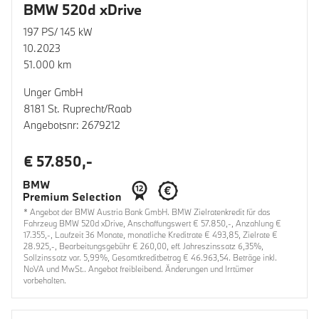
BMW 520d xDrive
197 PS/ 145 kW
10.2023
51.000 km
Unger GmbH
8181 St. Ruprecht/Raab
Angebotsnr: 2679212
€ 57.850,-
* Angebot der BMW Austria Bank GmbH. BMW Zielratenkredit für das
Fahrzeug BMW 520d xDrive, Anschaffungswert € 57.850,-, Anzahlung €
17.355,-, Laufzeit 36 Monate, monatliche Kreditrate € 493,85, Zielrate €
28.925,-, Bearbeitungsgebühr € 260,00, eff. Jahreszinssatz 6,35%,
Sollzinssatz var. 5,99%, Gesamtkreditbetrag € 46.963,54. Beträge inkl.
NoVA und MwSt.. Angebot freibleibend. Änderungen und Irrtümer
vorbehalten.