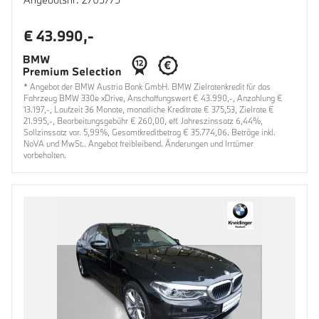
€ 43.990,-
* Angebot der BMW Austria Bank GmbH. BMW Zielratenkredit für das
Fahrzeug BMW 330e xDrive, Anschaffungswert € 43.990,-, Anzahlung €
13.197,-, Laufzeit 36 Monate, monatliche Kreditrate € 375,53, Zielrate €
21.995,-, Bearbeitungsgebühr € 260,00, eff. Jahreszinssatz 6,44%,
Sollzinssatz var. 5,99%, Gesamtkreditbetrag € 35.774,06. Beträge inkl.
NoVA und MwSt.. Angebot freibleibend. Änderungen und Irrtümer
vorbehalten.