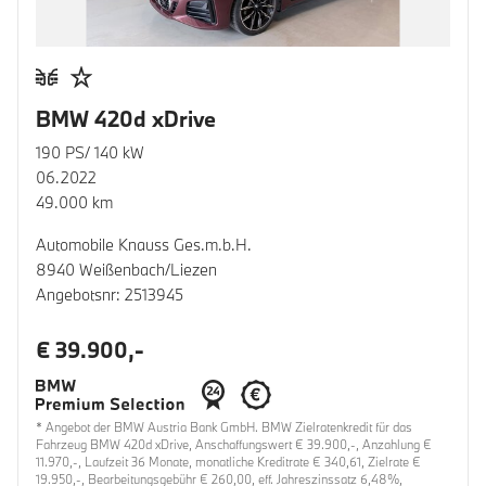
BMW 420d xDrive
190 PS/ 140 kW
06.2022
49.000 km
Automobile Knauss Ges.m.b.H.
8940 Weißenbach/Liezen
Angebotsnr: 2513945
€ 39.900,-
* Angebot der BMW Austria Bank GmbH. BMW Zielratenkredit für das
Fahrzeug BMW 420d xDrive, Anschaffungswert € 39.900,-, Anzahlung €
11.970,-, Laufzeit 36 Monate, monatliche Kreditrate € 340,61, Zielrate €
19.950,-, Bearbeitungsgebühr € 260,00, eff. Jahreszinssatz 6,48%,