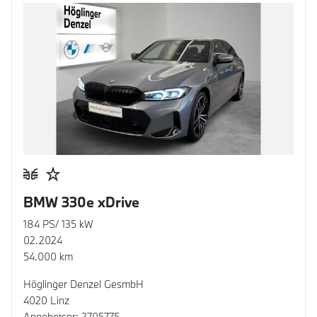
BMW 330e xDrive
184 PS/ 135 kW
02.2024
54.000 km
Höglinger Denzel GesmbH
4020 Linz
Angebotsnr: 2705775