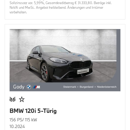
Sollzinssatz var. 5,99%, Gesamtkreditbetrag € 31.333,80. Beträge inkl.
NoVA und MwSt.. Angebot freibleibend. Änderungen und Irrtümer
vorbehalten.
BMW 120i 5-Türig
156 PS/ 115 kW
10.2024