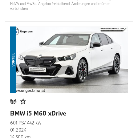
NoVA und MwSt.. Angebot freibleibend. Änderungen und Irrtümer
vorbehalten.
VORTEIL
BMW i5 M60 xDrive
601 PS/ 442 kW
01.2024
14.500 km