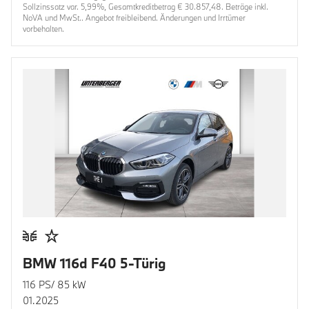
Sollzinssatz var. 5,99%, Gesamtkreditbetrag € 30.857,48. Beträge inkl.
NoVA und MwSt.. Angebot freibleibend. Änderungen und Irrtümer
vorbehalten.
BMW 116d F40 5-Türig
116 PS/ 85 kW
01.2025