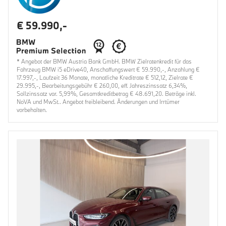
€ 59.990,-
* Angebot der BMW Austria Bank GmbH. BMW Zielratenkredit für das
Fahrzeug BMW i5 eDrive40, Anschaffungswert € 59.990,-, Anzahlung €
17.997,-, Laufzeit 36 Monate, monatliche Kreditrate € 512,12, Zielrate €
29.995,-, Bearbeitungsgebühr € 260,00, eff. Jahreszinssatz 6,34%,
Sollzinssatz var. 5,99%, Gesamtkreditbetrag € 48.691,20. Beträge inkl.
NoVA und MwSt.. Angebot freibleibend. Änderungen und Irrtümer
vorbehalten.