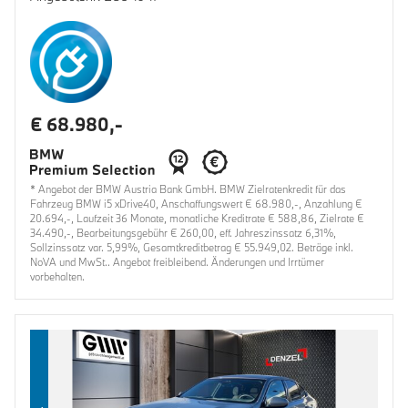
€ 68.980,-
* Angebot der BMW Austria Bank GmbH. BMW Zielratenkredit für das
Fahrzeug BMW i5 xDrive40, Anschaffungswert € 68.980,-, Anzahlung €
20.694,-, Laufzeit 36 Monate, monatliche Kreditrate € 588,86, Zielrate €
34.490,-, Bearbeitungsgebühr € 260,00, eff. Jahreszinssatz 6,31%,
Sollzinssatz var. 5,99%, Gesamtkreditbetrag € 55.949,02. Beträge inkl.
NoVA und MwSt.. Angebot freibleibend. Änderungen und Irrtümer
vorbehalten.