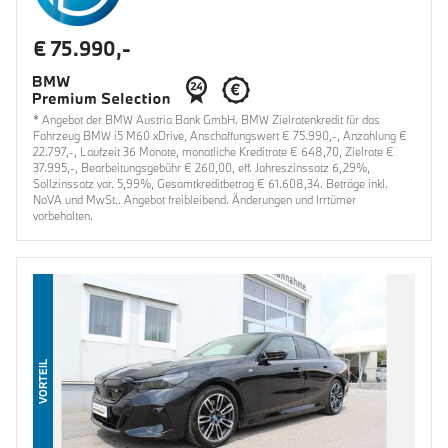
€ 75.990,-
* Angebot der BMW Austria Bank GmbH. BMW Zielratenkredit für das
Fahrzeug BMW i5 M60 xDrive, Anschaffungswert € 75.990,-, Anzahlung €
22.797,-, Laufzeit 36 Monate, monatliche Kreditrate € 648,70, Zielrate €
37.995,-, Bearbeitungsgebühr € 260,00, eff. Jahreszinssatz 6,29%,
Sollzinssatz var. 5,99%, Gesamtkreditbetrag € 61.608,34. Beträge inkl.
NoVA und MwSt.. Angebot freibleibend. Änderungen und Irrtümer
vorbehalten.
VORTEIL