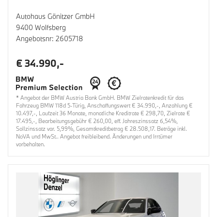
Autohaus Gönitzer GmbH
9400 Wolfsberg
Angebotsnr: 2605718
€ 34.990,-
* Angebot der BMW Austria Bank GmbH. BMW Zielratenkredit für das
Fahrzeug BMW 118d 5-Türig, Anschaffungswert € 34.990,-, Anzahlung €
10.497,-, Laufzeit 36 Monate, monatliche Kreditrate € 298,70, Zielrate €
17.495,-, Bearbeitungsgebühr € 260,00, eff. Jahreszinssatz 6,54%,
Sollzinssatz var. 5,99%, Gesamtkreditbetrag € 28.508,17. Beträge inkl.
NoVA und MwSt.. Angebot freibleibend. Änderungen und Irrtümer
vorbehalten.