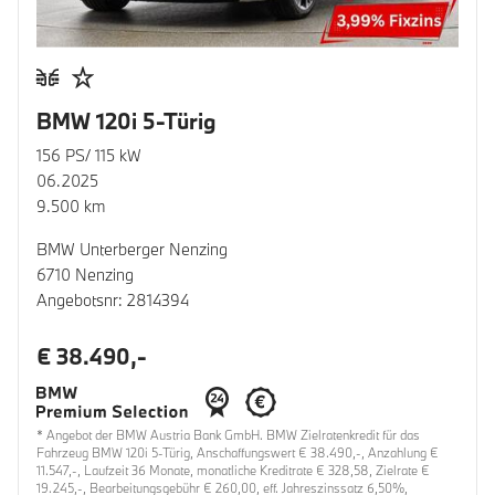
BMW 120i 5-Türig
156 PS/ 115 kW
06.2025
9.500 km
BMW Unterberger Nenzing
6710 Nenzing
Angebotsnr: 2814394
€ 38.490,-
* Angebot der BMW Austria Bank GmbH. BMW Zielratenkredit für das
Fahrzeug BMW 120i 5-Türig, Anschaffungswert € 38.490,-, Anzahlung €
11.547,-, Laufzeit 36 Monate, monatliche Kreditrate € 328,58, Zielrate €
19.245,-, Bearbeitungsgebühr € 260,00, eff. Jahreszinssatz 6,50%,