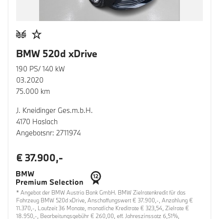
BMW 520d xDrive
190 PS/ 140 kW
03.2020
75.000 km
J. Kneidinger Ges.m.b.H.
4170 Haslach
Angebotsnr: 2711974
€ 37.900,-
* Angebot der BMW Austria Bank GmbH. BMW Zielratenkredit für das
Fahrzeug BMW 520d xDrive, Anschaffungswert € 37.900,-, Anzahlung €
11.370,-, Laufzeit 36 Monate, monatliche Kreditrate € 323,54, Zielrate €
18.950,-, Bearbeitungsgebühr € 260,00, eff. Jahreszinssatz 6,51%,