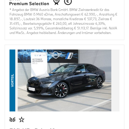
* Angebot der BMW Austria Bank GmbH. BMW Zielratenkredit für das
Fahrzeug BMW i5 M60 xDrive, Anschaffungswert € 62.990,-, Anzahlung €
18.897,-, Laufzeit 36 Monate, monatliche Kreditrate € 537,73, Zielrate €
31.495,-, Bearbeitungsgebühr € 260,00, eff. Jahreszinssatz 6,33%,
Sollzinssatz var. 5,99%, Gesamtkreditbetrag € 51.113,17. Beträge inkl. NoVA
und MwSt.. Angebot freibleibend. Änderungen und Irrtümer vorbehalten.
VORTEIL