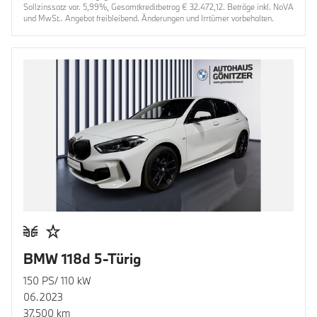
Sollzinssatz var. 5,99%, Gesamtkreditbetrag € 32.472,12. Beträge inkl. NoVA
und MwSt.. Angebot freibleibend. Änderungen und Irrtümer vorbehalten.
BMW 118d 5-Türig
150 PS/ 110 kW
06.2023
37.500 km