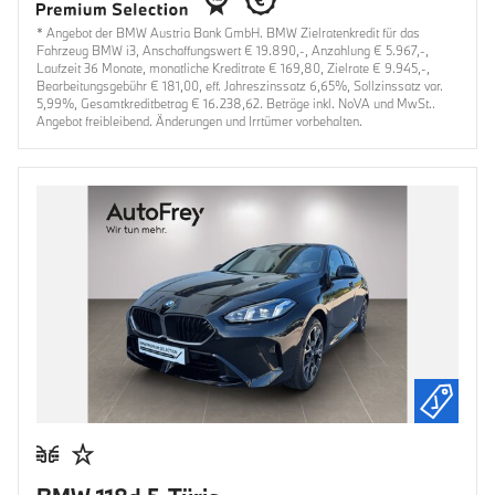
* Angebot der BMW Austria Bank GmbH. BMW Zielratenkredit für das
Fahrzeug BMW i3, Anschaffungswert € 19.890,-, Anzahlung € 5.967,-,
Laufzeit 36 Monate, monatliche Kreditrate € 169,80, Zielrate € 9.945,-,
Bearbeitungsgebühr € 181,00, eff. Jahreszinssatz 6,65%, Sollzinssatz var.
5,99%, Gesamtkreditbetrag € 16.238,62. Beträge inkl. NoVA und MwSt..
Angebot freibleibend. Änderungen und Irrtümer vorbehalten.