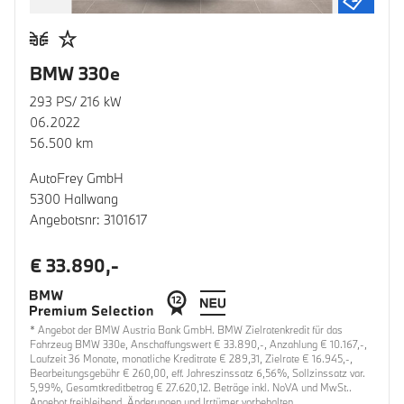
BMW 330e
293 PS/ 216 kW
06.2022
56.500 km
AutoFrey GmbH
5300 Hallwang
Angebotsnr: 3101617
€ 33.890,-
* Angebot der BMW Austria Bank GmbH. BMW Zielratenkredit für das
Fahrzeug BMW 330e, Anschaffungswert € 33.890,-, Anzahlung € 10.167,-,
Laufzeit 36 Monate, monatliche Kreditrate € 289,31, Zielrate € 16.945,-,
Bearbeitungsgebühr € 260,00, eff. Jahreszinssatz 6,56%, Sollzinssatz var.
5,99%, Gesamtkreditbetrag € 27.620,12. Beträge inkl. NoVA und MwSt..
Angebot freibleibend. Änderungen und Irrtümer vorbehalten.