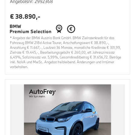
Angebotsnr: 2992368
€ 38.890,-
* Angebot der BMW Austria Bank GmbH. BMW Zielratenkredit für das
Fahrzeug BMW 218d Active Tourer, Anschaffungswert € 38.890,-,
Anzahlung € 11.667,-, Laufzeit 36 Monate, monatliche Kreditrate € 331,99,
Zielrate € 19.445,-, Bearbeitungsgebühr € 260,00, eff. Jahreszinssatz
6,49%, Sollzinssatz var. 5,99%, Gesamtkreditbetrag € 31.656,72. Beträge
inkl. NoVA und MwSt.. Angebot freibleibend. Änderungen und Irrtümer
vorbehalten.