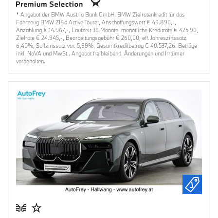
* Angebot der BMW Austria Bank GmbH. BMW Zielratenkredit für das
Fahrzeug BMW 218d Active Tourer, Anschaffungswert € 49.890,-,
Anzahlung € 14.967,-, Laufzeit 36 Monate, monatliche Kreditrate € 425,90,
Zielrate € 24.945,-, Bearbeitungsgebühr € 260,00, eff. Jahreszinssatz
6,40%, Sollzinssatz var. 5,99%, Gesamtkreditbetrag € 40.537,26. Beträge
inkl. NoVA und MwSt.. Angebot freibleibend. Änderungen und Irrtümer
vorbehalten.