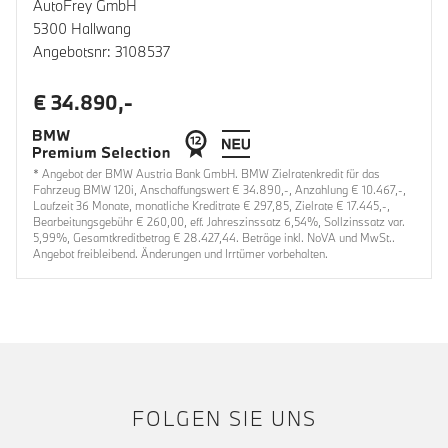
AutoFrey GmbH
5300 Hallwang
Angebotsnr: 3108537
€ 34.890,-
* Angebot der BMW Austria Bank GmbH. BMW Zielratenkredit für das
Fahrzeug BMW 120i, Anschaffungswert € 34.890,-, Anzahlung € 10.467,-,
Laufzeit 36 Monate, monatliche Kreditrate € 297,85, Zielrate € 17.445,-,
Bearbeitungsgebühr € 260,00, eff. Jahreszinssatz 6,54%, Sollzinssatz var.
5,99%, Gesamtkreditbetrag € 28.427,44. Beträge inkl. NoVA und MwSt..
Angebot freibleibend. Änderungen und Irrtümer vorbehalten.
FOLGEN SIE UNS