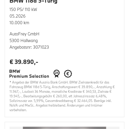
BMW 118d 5-Türig
150 PS/ 110 kW
05.2026
10.000 km
AutoFrey GmbH
5300 Hallwang
Angebotsnr: 3071023
€ 39.890,-
* Angebot der BMW Austria Bank GmbH. BMW Zielratenkredit für das
Fahrzeug BMW 118d 5-Türig, Anschaffungswert € 39.890,-, Anzahlung €
11.967,-, Laufzeit 36 Monate, monatliche Kreditrate € 340,53, Zielrate €
19.945,-, Bearbeitungsgebühr € 260,00, eff. Jahreszinssatz 6,48%,
Sollzinssatz var. 5,99%, Gesamtkreditbetrag € 32.464,05. Beträge inkl.
NoVA und MwSt.. Angebot freibleibend. Änderungen und Irrtümer
vorbehalten.