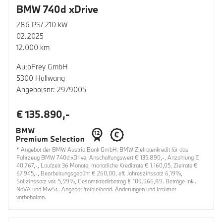
BMW 740d xDrive
286 PS/ 210 kW
02.2025
12.000 km
AutoFrey GmbH
5300 Hallwang
Angebotsnr: 2979005
€ 135.890,-
* Angebot der BMW Austria Bank GmbH. BMW Zielratenkredit für das
Fahrzeug BMW 740d xDrive, Anschaffungswert € 135.890,-, Anzahlung €
40.767,-, Laufzeit 36 Monate, monatliche Kreditrate € 1.160,05, Zielrate €
67.945,-, Bearbeitungsgebühr € 260,00, eff. Jahreszinssatz 6,19%,
Sollzinssatz var. 5,99%, Gesamtkreditbetrag € 109.966,89. Beträge inkl.
NoVA und MwSt.. Angebot freibleibend. Änderungen und Irrtümer
vorbehalten.