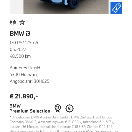
BMW i3
170 PS/ 125 kW
06.2022
48.500 km
AutoFrey GmbH
5300 Hallwang
Angebotsnr: 3011025
€ 21.890,-
* Angebot der BMW Austria Bank GmbH. BMW Zielratenkredit für das
Fahrzeug BMW i3, Anschaffungswert € 21.890,-, Anzahlung € 6.567,-,
Laufzeit 36 Monate, monatliche Kreditrate € 186,87, Zielrate € 10.945,-,
Bearbeitungsgebühr € 199,20, eff. Jahreszinssatz 6,65%, Sollzinssatz var.