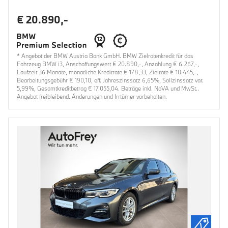
€ 20.890,-
* Angebot der BMW Austria Bank GmbH. BMW Zielratenkredit für das
Fahrzeug BMW i3, Anschaffungswert € 20.890,-, Anzahlung € 6.267,-,
Laufzeit 36 Monate, monatliche Kreditrate € 178,33, Zielrate € 10.445,-,
Bearbeitungsgebühr € 190,10, eff. Jahreszinssatz 6,65%, Sollzinssatz var.
5,99%, Gesamtkreditbetrag € 17.055,04. Beträge inkl. NoVA und MwSt..
Angebot freibleibend. Änderungen und Irrtümer vorbehalten.