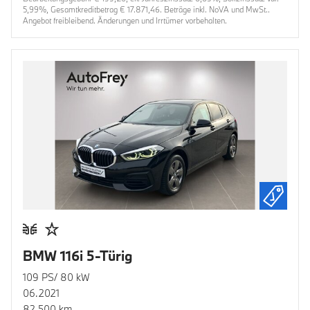
5,99%, Gesamtkreditbetrag € 17.871,46. Beträge inkl. NoVA und MwSt..
Angebot freibleibend. Änderungen und Irrtümer vorbehalten.
BMW 116i 5-Türig
109 PS/ 80 kW
06.2021
82.500 km