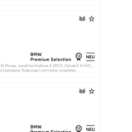
 Monate, monatliche Kreditrate € 289,31, Zielrate € 16.945,-,
 freibleibend. Änderungen und Irrtümer vorbehalten.