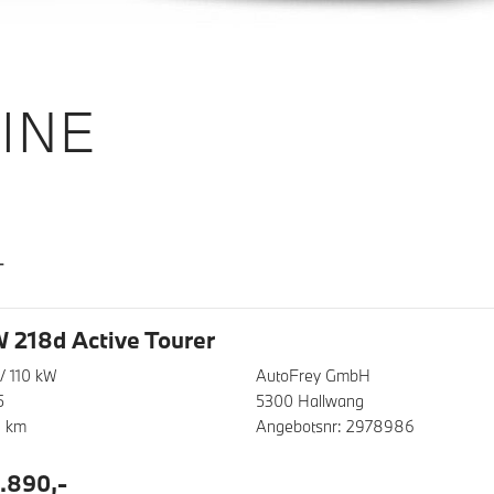
INE
T
218d Active Tourer
/ 110 kW
AutoFrey GmbH
5
5300 Hallwang
0 km
Angebotsnr: 2978986
.890,-