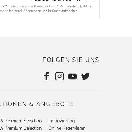
 Monate, monatliche Kreditrate € 297,85, Zielrate € 17.445,-,
t freibleibend. Änderungen und Irrtümer vorbehalten.
FOLGEN SIE UNS
KTIONEN & ANGEBOTE
 Premium Selection
Finanzierung
 Premium Selection
Online Reservieren