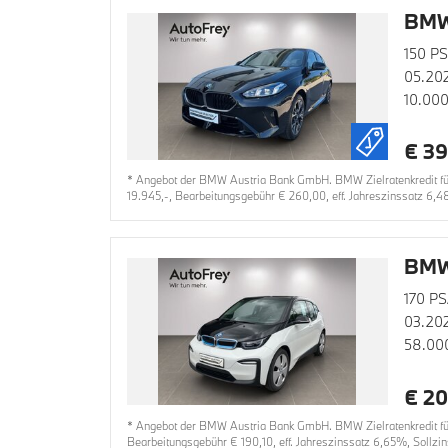
BMW 
150 PS
05.20
10.00
€ 39
* Angebot der BMW Austria Bank GmbH. BMW Zielratenkredit für 
19.945,-, Bearbeitungsgebühr € 260,00, eff. Jahreszinssatz 6,4
BMW
170 PS
03.20
58.00
€ 20
* Angebot der BMW Austria Bank GmbH. BMW Zielratenkredit für 
Bearbeitungsgebühr € 190,10, eff. Jahreszinssatz 6,65%, Sollzi