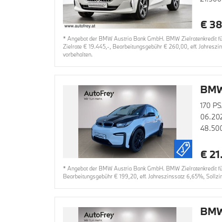
€ 38
* Angebot der BMW Austria Bank GmbH. BMW Zielratenkredit für 
Zielrate € 19.445,-, Bearbeitungsgebühr € 260,00, eff. Jahresz
vorbehalten.
BMW
170 PS
06.20
48.50
€ 21
* Angebot der BMW Austria Bank GmbH. BMW Zielratenkredit für 
Bearbeitungsgebühr € 199,20, eff. Jahreszinssatz 6,65%, Sollzi
BMW 