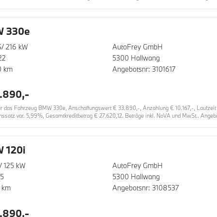
 330e
/ 216 kW
AutoFrey GmbH
22
5300 Hallwang
0 km
Angebotsnr: 3101617
.890,-
das Fahrzeug BMW 330e, Anschaffungswert € 33.890,-, Anzahlung € 10.167,-, Laufzeit 36
nssatz var. 5,99%, Gesamtkreditbetrag € 27.620,12. Beträge inkl. NoVA und MwSt.. Angebot
 120i
/ 125 kW
AutoFrey GmbH
25
5300 Hallwang
 km
Angebotsnr: 3108537
.890,-