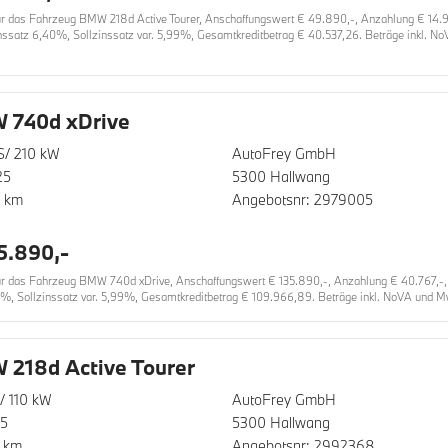
 das Fahrzeug BMW 218d Active Tourer, Anschaffungswert € 49.890,-, Anzahlung € 14.967
inssatz 6,40%, Sollzinssatz var. 5,99%, Gesamtkreditbetrag € 40.537,26. Beträge inkl. N
 740d xDrive
S/ 210 kW
AutoFrey GmbH
25
5300 Hallwang
0 km
Angebotsnr: 2979005
5.890,-
das Fahrzeug BMW 740d xDrive, Anschaffungswert € 135.890,-, Anzahlung € 40.767,-, Lau
9%, Sollzinssatz var. 5,99%, Gesamtkreditbetrag € 109.966,89. Beträge inkl. NoVA und Mw
218d Active Tourer
/ 110 kW
AutoFrey GmbH
25
5300 Hallwang
 km
Angebotsnr: 2992368