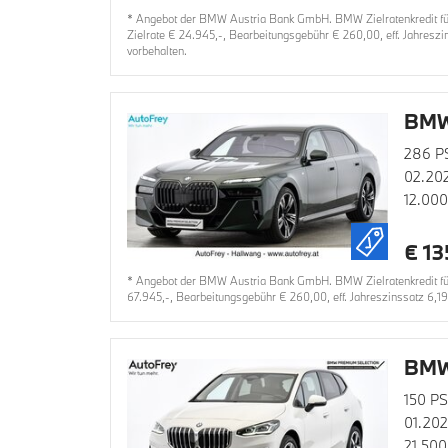
* Angebot der BMW Austria Bank GmbH. BMW Zielratenkredit für
Zielrate € 24.945,-, Bearbeitungsgebühr € 260,00, eff. Jahresz
vorbehalten.
BMW
286 P
02.20
12.00
€ 13
* Angebot der BMW Austria Bank GmbH. BMW Zielratenkredit für 
67.945,-, Bearbeitungsgebühr € 260,00, eff. Jahreszinssatz 6,1
BMW 
150 PS
01.20
21.500