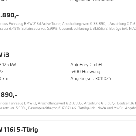
.890,-
das Fahrzeug BMW 218d Active Tourer, Anschaffungswert € 38.890,-, Anzahlung € 11.667,
inssatz 6,49%, Sollzinssatz var. 5,99%, Gesamtkreditbetrag € 31.656,72. Beträge inkl. No
 i3
/ 125 kW
AutoFrey GmbH
22
5300 Hallwang
0 km
Angebotsnr: 3011025
.890,-
das Fahrzeug BMW i3, Anschaffungswert € 21.890,-, Anzahlung € 6.567,-, Laufzeit 36 Mon
nssatz var. 5,99%, Gesamtkreditbetrag € 17.871,46. Beträge inkl. NoVA und MwSt.. Angebot
116i 5-Türig