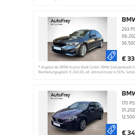
BMW
293 PS
06.20
56.50
€ 33
* Angebot der BMW Austria Bank GmbH. BMW Zielratenkredit für 
Bearbeitungsgebühr € 260,00, eff. Jahreszinssatz 6,56%, Sollzi
BMW
170 PS
01.20
12.500
€ 34