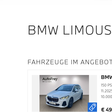
BMW LIMOUS
FAHRZEUGE IM ANGEBO
BMW 
150 PS
11.202
10.00
€ 49