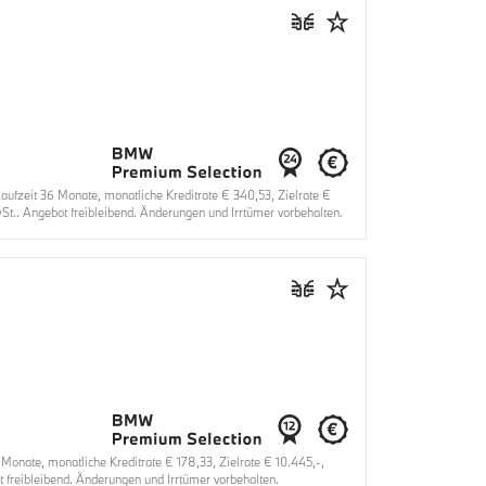
fzeit 36 Monate, monatliche Kreditrate € 340,53, Zielrate €
t.. Angebot freibleibend. Änderungen und Irrtümer vorbehalten.
nate, monatliche Kreditrate € 178,33, Zielrate € 10.445,-,
 freibleibend. Änderungen und Irrtümer vorbehalten.