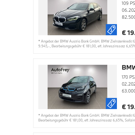
109 P
06.20
82.50
€ 19
* Angebot der BMW Austria Bank GmbH. BMW Zielratenkredit für 
9.945,-, Bearbeitungsgebühr € 181,00, eff. Jahreszinssatz 6,65
BMW
170 PS
02.20
63.00
€ 19
* Angebot der BMW Austria Bank GmbH. BMW Zielratenkredit für 
Bearbeitungsgebühr € 181,00, eff. Jahreszinssatz 6,65%, Sollzi