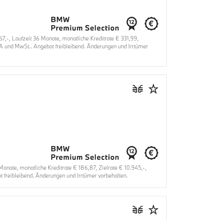
-, Laufzeit 36 Monate, monatliche Kreditrate € 331,99,
VA und MwSt.. Angebot freibleibend. Änderungen und Irrtümer
ate, monatliche Kreditrate € 186,87, Zielrate € 10.945,-,
 freibleibend. Änderungen und Irrtümer vorbehalten.