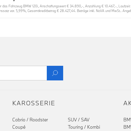
das Fahrzeug BMW 120i, Anschaffungswert € 34.890,-, Anzahlung € 10.467,-, Laufzeit 36
nssatz var. 5,99%, Gesamtkreditbetrag € 28.427,44. Beträge inkl. NoVA und MwSt.. Angebo
KAROSSERIE
A
Cabrio / Roadster
SUV / SAV
BMW
Coupé
Touring / Kombi
BMW