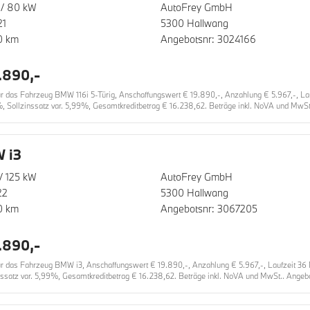
S/ 80 kW
AutoFrey GmbH
21
5300 Hallwang
0 km
Angebotsnr: 3024166
.890,-
das Fahrzeug BMW 116i 5-Türig, Anschaffungswert € 19.890,-, Anzahlung € 5.967,-, Laufz
%, Sollzinssatz var. 5,99%, Gesamtkreditbetrag € 16.238,62. Beträge inkl. NoVA und MwSt.
 i3
/ 125 kW
AutoFrey GmbH
22
5300 Hallwang
0 km
Angebotsnr: 3067205
.890,-
das Fahrzeug BMW i3, Anschaffungswert € 19.890,-, Anzahlung € 5.967,-, Laufzeit 36 Mo
nssatz var. 5,99%, Gesamtkreditbetrag € 16.238,62. Beträge inkl. NoVA und MwSt.. Angebot