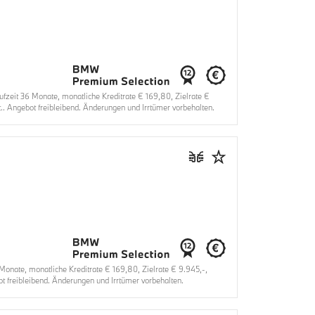
eit 36 Monate, monatliche Kreditrate € 169,80, Zielrate €
. Angebot freibleibend. Änderungen und Irrtümer vorbehalten.
nate, monatliche Kreditrate € 169,80, Zielrate € 9.945,-,
 freibleibend. Änderungen und Irrtümer vorbehalten.