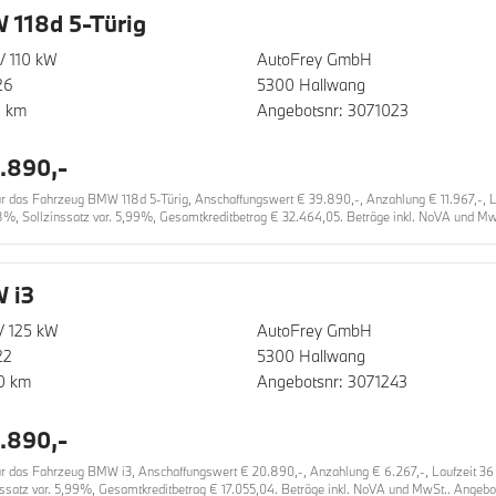
118d 5-Türig
/ 110 kW
AutoFrey GmbH
26
5300 Hallwang
0 km
Angebotsnr: 3071023
.890,-
das Fahrzeug BMW 118d 5-Türig, Anschaffungswert € 39.890,-, Anzahlung € 11.967,-, Lau
8%, Sollzinssatz var. 5,99%, Gesamtkreditbetrag € 32.464,05. Beträge inkl. NoVA und MwS
 i3
/ 125 kW
AutoFrey GmbH
22
5300 Hallwang
0 km
Angebotsnr: 3071243
.890,-
das Fahrzeug BMW i3, Anschaffungswert € 20.890,-, Anzahlung € 6.267,-, Laufzeit 36 Mo
nssatz var. 5,99%, Gesamtkreditbetrag € 17.055,04. Beträge inkl. NoVA und MwSt.. Angebot