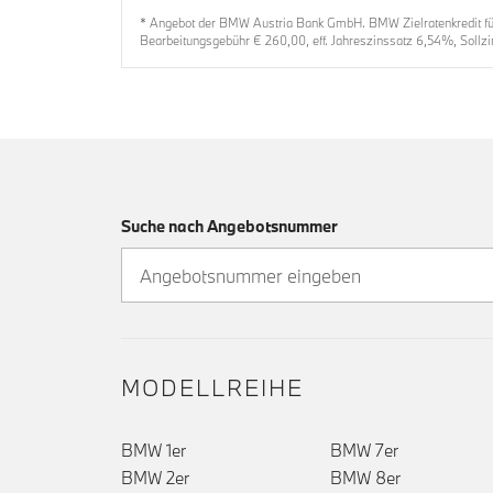
* Angebot der BMW Austria Bank GmbH. BMW Zielratenkredit für 
Bearbeitungsgebühr € 260,00, eff. Jahreszinssatz 6,54%, Sollzi
Suche nach Angebotsnummer
MODELLREIHE
BMW 1er
BMW 7er
BMW 2er
BMW 8er