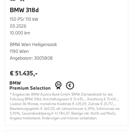
BMW 318d
150 PS/ 110 kW
03.2026
10.000 km
BMW Wien Heiligenstadt
1190 Wien
Angebotsnr: 3005808
€ 51.435,-
* Angebot der BMW Austria Bank GmbH. BMW Zielratenkredit für das
Fahrzeug BMW 318d, Anschaffungswert € 51.435,-, Anzahlung € 15.431,-,
Laufzeit 36 Monate, monatliche Kreditrate € 439,09, Zielrate € 25.717,-,
Bearbeitungsgebühr € 260,00, eff. Jahreszinssatz 6,39%, Sollzinssatz var.
5,99%, Gesamtkreditbetrag € 41.784,07. Beträge inkl. NoVA und MwSt..
Angebot freibleibend. Änderungen und Irrtümer vorbehalten.