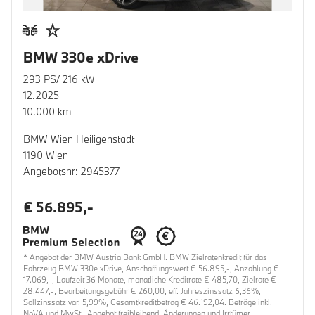
BMW 330e xDrive
293 PS/ 216 kW
12.2025
10.000 km
BMW Wien Heiligenstadt
1190 Wien
Angebotsnr: 2945377
€ 56.895,-
* Angebot der BMW Austria Bank GmbH. BMW Zielratenkredit für das
Fahrzeug BMW 330e xDrive, Anschaffungswert € 56.895,-, Anzahlung €
17.069,-, Laufzeit 36 Monate, monatliche Kreditrate € 485,70, Zielrate €
28.447,-, Bearbeitungsgebühr € 260,00, eff. Jahreszinssatz 6,36%,
Sollzinssatz var. 5,99%, Gesamtkreditbetrag € 46.192,04. Beträge inkl.
NoVA und MwSt.. Angebot freibleibend. Änderungen und Irrtümer