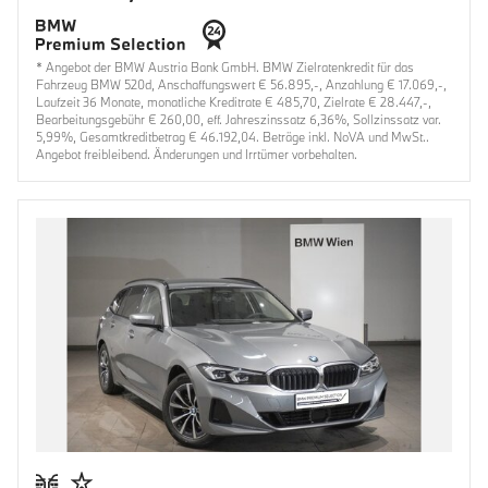
* Angebot der BMW Austria Bank GmbH. BMW Zielratenkredit für das
Fahrzeug BMW 520d, Anschaffungswert € 56.895,-, Anzahlung € 17.069,-,
Laufzeit 36 Monate, monatliche Kreditrate € 485,70, Zielrate € 28.447,-,
Bearbeitungsgebühr € 260,00, eff. Jahreszinssatz 6,36%, Sollzinssatz var.
5,99%, Gesamtkreditbetrag € 46.192,04. Beträge inkl. NoVA und MwSt..
Angebot freibleibend. Änderungen und Irrtümer vorbehalten.