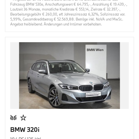
Fahrzeug BMW 530e, Anschaffungswert € 64.795,-, Anzahlung € 19.439,-,
Laufzeit 36 Monate, monatliche Kreditrate € 553,14, Zielrate € 32.397,-,
Bearbeitungsgebühr € 260,00, eff. Jahreszinssatz 6,32%, Sollzinssatz var.
5,99%, Gesamtkreditbetrag € 52.569,88. Beträge inkl. NoVA und MwSt..
Angebot freibleibend. Änderungen und Irrtümer vorbehalten.
BMW 320i