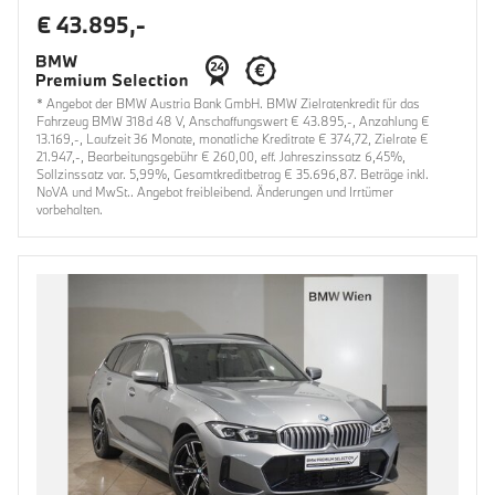
€ 43.895,-
* Angebot der BMW Austria Bank GmbH. BMW Zielratenkredit für das
Fahrzeug BMW 318d 48 V, Anschaffungswert € 43.895,-, Anzahlung €
13.169,-, Laufzeit 36 Monate, monatliche Kreditrate € 374,72, Zielrate €
21.947,-, Bearbeitungsgebühr € 260,00, eff. Jahreszinssatz 6,45%,
Sollzinssatz var. 5,99%, Gesamtkreditbetrag € 35.696,87. Beträge inkl.
NoVA und MwSt.. Angebot freibleibend. Änderungen und Irrtümer
vorbehalten.