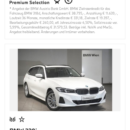
* Angebot der BMW Austria Bank GmbH. BMW Zielratenkredit für das
Fahrzeug BMW 318d, Anschaffungswert € 38.795,-, Anzahlung € 11.639,-,
Laufzeit 36 Monate, monatliche Kreditrate € 331,18, Zielrate € 19.397,-,
Bearbeitungsgebühr € 260,00, eff. Jahreszinssatz 6,50%, Sollzinssatz var.
5,99%, Gesamtkreditbetrag € 31.579,53. Beträge inkl. NoVA und MwSt..
Angebot freibleibend. Änderungen und Irrtümer vorbehalten.