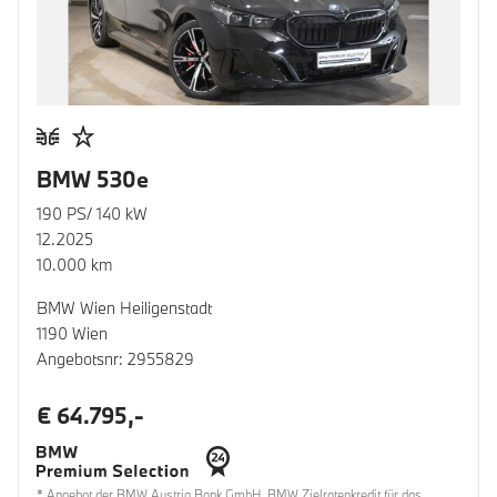
BMW 530e
190 PS/ 140 kW
12.2025
10.000 km
BMW Wien Heiligenstadt
1190 Wien
Angebotsnr: 2955829
€ 64.795,-
* Angebot der BMW Austria Bank GmbH. BMW Zielratenkredit für das