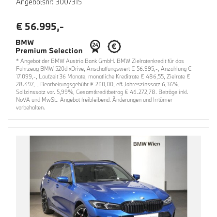
Angebotsnr: 3007315
€ 56.995,-
* Angebot der BMW Austria Bank GmbH. BMW Zielratenkredit für das
Fahrzeug BMW 520d xDrive, Anschaffungswert € 56.995,-, Anzahlung €
17.099,-, Laufzeit 36 Monate, monatliche Kreditrate € 486,55, Zielrate €
28.497,-, Bearbeitungsgebühr € 260,00, eff. Jahreszinssatz 6,36%,
Sollzinssatz var. 5,99%, Gesamtkreditbetrag € 46.272,78. Beträge inkl.
NoVA und MwSt.. Angebot freibleibend. Änderungen und Irrtümer
vorbehalten.