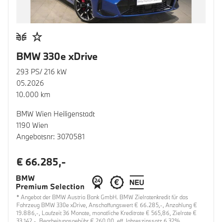
BMW 330e xDrive
293 PS/ 216 kW
05.2026
10.000 km
BMW Wien Heiligenstadt
1190 Wien
Angebotsnr: 3070581
€ 66.285,-
* Angebot der BMW Austria Bank GmbH. BMW Zielratenkredit für das
Fahrzeug BMW 330e xDrive, Anschaffungswert € 66.285,-, Anzahlung €
19.886,-, Laufzeit 36 Monate, monatliche Kreditrate € 565,86, Zielrate €
33.142,-, Bearbeitungsgebühr € 260,00, eff. Jahreszinssatz 6,32%,