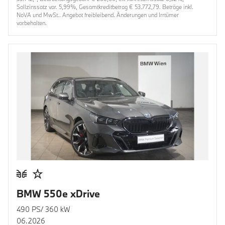
Sollzinssatz var. 5,99%, Gesamtkreditbetrag € 53.772,79. Beträge inkl.
NoVA und MwSt.. Angebot freibleibend. Änderungen und Irrtümer
vorbehalten.
BMW 550e xDrive
490 PS/ 360 kW
06.2026