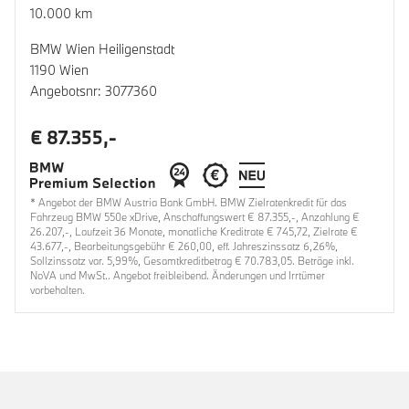
10.000 km
BMW Wien Heiligenstadt
1190 Wien
Angebotsnr: 3077360
€ 87.355,-
* Angebot der BMW Austria Bank GmbH. BMW Zielratenkredit für das
Fahrzeug BMW 550e xDrive, Anschaffungswert € 87.355,-, Anzahlung €
26.207,-, Laufzeit 36 Monate, monatliche Kreditrate € 745,72, Zielrate €
43.677,-, Bearbeitungsgebühr € 260,00, eff. Jahreszinssatz 6,26%,
Sollzinssatz var. 5,99%, Gesamtkreditbetrag € 70.783,05. Beträge inkl.
NoVA und MwSt.. Angebot freibleibend. Änderungen und Irrtümer
vorbehalten.