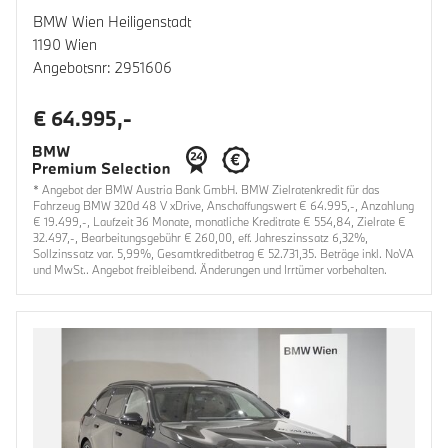
BMW Wien Heiligenstadt
1190 Wien
Angebotsnr: 2951606
€ 64.995,-
* Angebot der BMW Austria Bank GmbH. BMW Zielratenkredit für das
Fahrzeug BMW 320d 48 V xDrive, Anschaffungswert € 64.995,-, Anzahlung
€ 19.499,-, Laufzeit 36 Monate, monatliche Kreditrate € 554,84, Zielrate €
32.497,-, Bearbeitungsgebühr € 260,00, eff. Jahreszinssatz 6,32%,
Sollzinssatz var. 5,99%, Gesamtkreditbetrag € 52.731,35. Beträge inkl. NoVA
und MwSt.. Angebot freibleibend. Änderungen und Irrtümer vorbehalten.