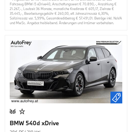
Fahrzeug BMW i5 xDrive40, Anschaffungswert € 70.890,-, Anzahlung €
21.267,-, Laufzeit 36 Monate, monatliche Kreditrate € 605,17, Zielrate €
35.445,-, Bearbeitungsgebühr € 260,00, eff. Jahreszinssatz 6,30%,
Sollzinssatz var. 5,99%, Gesamtkreditbetrag € 57.491,01. Beträge inkl. NoVA
und MwSt.. Angebot freibleibend. Änderungen und Irrtümer vorbehalten.
BMW 540d xDrive