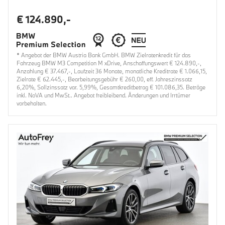
€ 124.890,-
* Angebot der BMW Austria Bank GmbH. BMW Zielratenkredit für das
Fahrzeug BMW M3 Competition M xDrive, Anschaffungswert € 124.890,-,
Anzahlung € 37.467,-, Laufzeit 36 Monate, monatliche Kreditrate € 1.066,15,
Zielrate € 62.445,-, Bearbeitungsgebühr € 260,00, eff. Jahreszinssatz
6,20%, Sollzinssatz var. 5,99%, Gesamtkreditbetrag € 101.086,35. Beträge
inkl. NoVA und MwSt.. Angebot freibleibend. Änderungen und Irrtümer
vorbehalten.