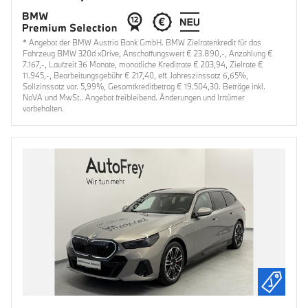
* Angebot der BMW Austria Bank GmbH. BMW Zielratenkredit für das
Fahrzeug BMW 320d xDrive, Anschaffungswert € 23.890,-, Anzahlung €
7.167,-, Laufzeit 36 Monate, monatliche Kreditrate € 203,94, Zielrate €
11.945,-, Bearbeitungsgebühr € 217,40, eff. Jahreszinssatz 6,65%,
Sollzinssatz var. 5,99%, Gesamtkreditbetrag € 19.504,30. Beträge inkl.
NoVA und MwSt.. Angebot freibleibend. Änderungen und Irrtümer
vorbehalten.