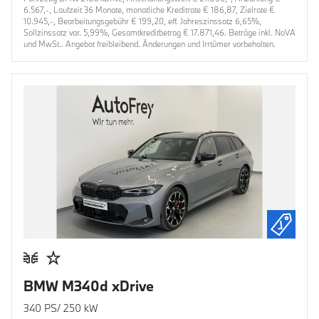
6.567,-, Laufzeit 36 Monate, monatliche Kreditrate € 186,87, Zielrate €
10.945,-, Bearbeitungsgebühr € 199,20, eff. Jahreszinssatz 6,65%,
Sollzinssatz var. 5,99%, Gesamtkreditbetrag € 17.871,46. Beträge inkl. NoVA
und MwSt.. Angebot freibleibend. Änderungen und Irrtümer vorbehalten.
BMW M340d xDrive
340 PS/ 250 kW