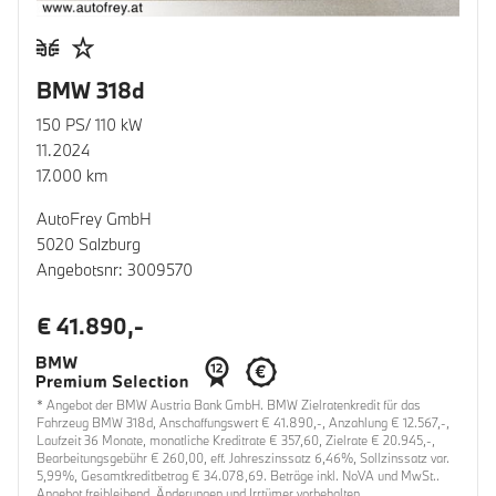
BMW 318d
150 PS/ 110 kW
11.2024
17.000 km
AutoFrey GmbH
5020 Salzburg
Angebotsnr: 3009570
€ 41.890,-
* Angebot der BMW Austria Bank GmbH. BMW Zielratenkredit für das
Fahrzeug BMW 318d, Anschaffungswert € 41.890,-, Anzahlung € 12.567,-,
Laufzeit 36 Monate, monatliche Kreditrate € 357,60, Zielrate € 20.945,-,
Bearbeitungsgebühr € 260,00, eff. Jahreszinssatz 6,46%, Sollzinssatz var.
5,99%, Gesamtkreditbetrag € 34.078,69. Beträge inkl. NoVA und MwSt..
Angebot freibleibend. Änderungen und Irrtümer vorbehalten.