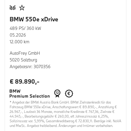
BMW 550e xDrive
489 PS/ 360 kW
05.2026
12.000 km
AutoFrey GmbH
5020 Salzburg
Angebotsnr: 3070356
€ 89.890,-
* Angebot der BMW Austria Bank GmbH. BMW Zielratenkredit für das
Fahrzeug BMW 550e xDrive, Anschaffungswert € 89.890,-, Anzahlung €
26.967,-, Laufzeit 36 Monate, monatliche Kreditrate € 767,36, Zielrate €
44.945,-, Bearbeitungsgebühr € 260,00, eff. Jahreszinssatz 6,25%,
Sollzinssatz var. 5,99%, Gesamtkreditbetrag € 72.830,11. Beträge inkl. NoVA
und MwSt.. Angebot freibleibend. Änderungen und Irrtümer vorbehalten.