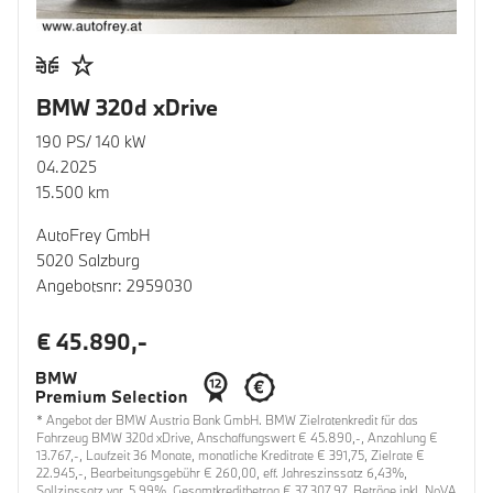
BMW 320d xDrive
190 PS/ 140 kW
04.2025
15.500 km
AutoFrey GmbH
5020 Salzburg
Angebotsnr: 2959030
€ 45.890,-
* Angebot der BMW Austria Bank GmbH. BMW Zielratenkredit für das
Fahrzeug BMW 320d xDrive, Anschaffungswert € 45.890,-, Anzahlung €
13.767,-, Laufzeit 36 Monate, monatliche Kreditrate € 391,75, Zielrate €
22.945,-, Bearbeitungsgebühr € 260,00, eff. Jahreszinssatz 6,43%,
Sollzinssatz var. 5,99%, Gesamtkreditbetrag € 37.307,97. Beträge inkl. NoVA