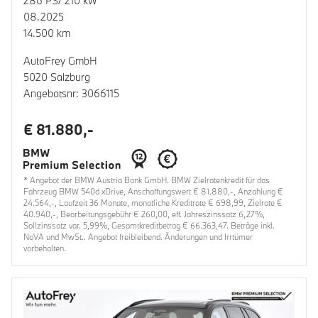
286 PS/ 210 kW
08.2025
14.500 km
AutoFrey GmbH
5020 Salzburg
Angebotsnr: 3066115
€ 81.880,-
* Angebot der BMW Austria Bank GmbH. BMW Zielratenkredit für das
Fahrzeug BMW 540d xDrive, Anschaffungswert € 81.880,-, Anzahlung €
24.564,-, Laufzeit 36 Monate, monatliche Kreditrate € 698,99, Zielrate €
40.940,-, Bearbeitungsgebühr € 260,00, eff. Jahreszinssatz 6,27%,
Sollzinssatz var. 5,99%, Gesamtkreditbetrag € 66.363,47. Beträge inkl.
NoVA und MwSt.. Angebot freibleibend. Änderungen und Irrtümer
vorbehalten.