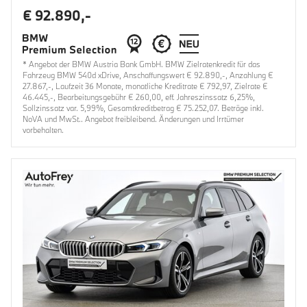
€ 92.890,-
* Angebot der BMW Austria Bank GmbH. BMW Zielratenkredit für das
Fahrzeug BMW 540d xDrive, Anschaffungswert € 92.890,-, Anzahlung €
27.867,-, Laufzeit 36 Monate, monatliche Kreditrate € 792,97, Zielrate €
46.445,-, Bearbeitungsgebühr € 260,00, eff. Jahreszinssatz 6,25%,
Sollzinssatz var. 5,99%, Gesamtkreditbetrag € 75.252,07. Beträge inkl.
NoVA und MwSt.. Angebot freibleibend. Änderungen und Irrtümer
vorbehalten.