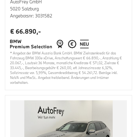
AutoFrey GmbH
5020 Salzburg
Angebotsnr: 3031582
€ 66.890,-
* Angebot der BMW Austria Bank GmbH. BMW Zielratenkredit für das
Fahrzeug BMW 330e xDrive, Anschaffungswert € 66.890,-, Anzahlung €
20.067,-, Laufzeit 36 Monate, monatliche Kreditrate € 571,02, Zielrate €
33.445,-, Bearbeitungsgebühr € 260,00, eff. Jahreszinssatz 6,32%,
Sollzinssatz var. 5,99%, Gesamtkreditbetrag € 54.261,72. Beträge inkl.
NoVA und MwSt.. Angebot freibleibend. Änderungen und Irrtümer
vorbehalten.