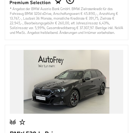
* Angebot der BMW Austria Bank GmbH. BMW Zielratenkredit für das
Fahrzeug BMW 320d xDrive, Anschaffungswert € 45.890,-, Anzahlung €
13.767,-, Laufzeit 36 Monate, monatliche Kreditrate € 391,75, Zielrate €
22.945,-, Bearbeitungsgebühr € 260,00, eff. Jahreszinssatz 6,43%,
Sollzinssatz var. 5,99%, Gesamtkreditbetrag € 37.307,97. Beträge inkl. NoVA
und MwSt.. Angebot freibleibend. Änderungen und Irrtümer vorbehalten.