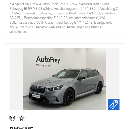
* Angebot der BMW Austria Bank GmbH. BMW Zielratenkredit für das
Fahrzeug BMW M3 CS xDrive, Anschaffungswert € 174.890,-, Anzahlung €
52.467,-, Laufzeit 36 Monate, monatliche Kreditrate € 1.492,98, Zielrate €
87.445,-, Bearbeitungsgebühr € 260,00, eff. Jahreszinssatz 6,16%,
Sollzinssatz var. 5,99%, Gesamtkreditbetrag € 141.452,42. Beträge inkl.
NoVA und MwSt.. Angebot freibleibend. Änderungen und Irrtümer
vorbehalten.