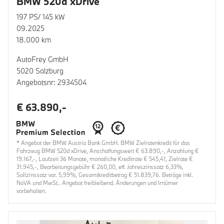
BMW 520d xDrive
197 PS/ 145 kW
09.2025
18.000 km
AutoFrey GmbH
5020 Salzburg
Angebotsnr: 2934504
€ 63.890,-
* Angebot der BMW Austria Bank GmbH. BMW Zielratenkredit für das
Fahrzeug BMW 520d xDrive, Anschaffungswert € 63.890,-, Anzahlung €
19.167,-, Laufzeit 36 Monate, monatliche Kreditrate € 545,41, Zielrate €
31.945,-, Bearbeitungsgebühr € 260,00, eff. Jahreszinssatz 6,33%,
Sollzinssatz var. 5,99%, Gesamtkreditbetrag € 51.839,76. Beträge inkl.
NoVA und MwSt.. Angebot freibleibend. Änderungen und Irrtümer
vorbehalten.