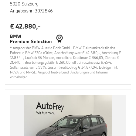
5020 Salzburg
Angebotsnr: 3072846
€ 42.880,-
* Angebot der BMW Austria Bank GmbH. BMW Zielratenkredit für das
Fahrzeug BMW 330e xDrive, Anschaffungswert € 42.880,-, Anzahlung €
12.864,-, Laufzeit 36 Monate, monatliche Kreditrate € 366,05, Zielrate €
21.440,-, Bearbeitungsgebühr € 260,00, eff. Jahreszinssatz 6,45%,
Sollzinssatz var. 5,99%, Gesamtkreditbetrag € 34.877,94. Beträge inkl.
NoVA und MwSt.. Angebot freibleibend. Änderungen und Irrtümer
vorbehalten.