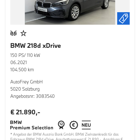
BMW 218d xDrive
150 PS/ 110 kW
06.2021
104.500 km
AutoFrey GmbH
5020 Salzburg
Angebotsnr: 3083540
€ 21.890,-
* Angebot der BMW Austria Bank GmbH. BMW Zielratenkredit für das
Fahrzeug BMW 218d xDrive, Anschaffungswert € 21.890,-, Anzahlung €