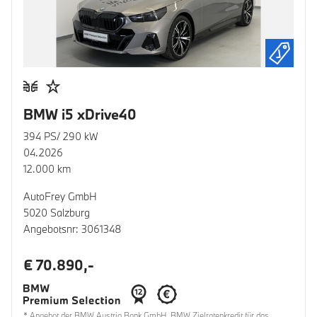
BMW i5 xDrive40
394 PS/ 290 kW
04.2026
12.000 km
AutoFrey GmbH
5020 Salzburg
Angebotsnr: 3061348
€ 70.890,-
* Angebot der BMW Austria Bank GmbH. BMW Zielratenkredit für das