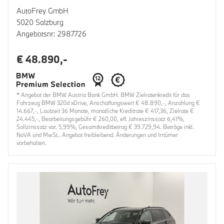
AutoFrey GmbH
5020 Salzburg
Angebotsnr: 2987726
€ 48.890,-
* Angebot der BMW Austria Bank GmbH. BMW Zielratenkredit für das
Fahrzeug BMW 320d xDrive, Anschaffungswert € 48.890,-, Anzahlung €
14.667,-, Laufzeit 36 Monate, monatliche Kreditrate € 417,36, Zielrate €
24.445,-, Bearbeitungsgebühr € 260,00, eff. Jahreszinssatz 6,41%,
Sollzinssatz var. 5,99%, Gesamtkreditbetrag € 39.729,94. Beträge inkl.
NoVA und MwSt.. Angebot freibleibend. Änderungen und Irrtümer
vorbehalten.