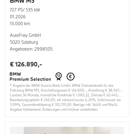
BMW M5
727 PS/ 535 kW
01.2026
13.000 km
AutoFrey GmbH
5020 Salzburg
Angebotsnr: 2998505
€ 126.890,-
* Angebot der BMW Austria Bank GmbH. BMW Zielratenkredit für das
Fahrzeug BMW M5, Anschaffungswert € 126.890,-, Anzahlung € 38.067,-,
Laufzeit 36 Monate, monatliche Kreditrate € 1.083,22, Zielrate € 63.445,-,
Bearbeitungsgebühr € 260,00, eff. Jahreszinssatz 6,20%, Sollzinssatz var.
5,99%, Gesamtkreditbetrag € 102.701,00. Beträge inkl. NoVA und MwSt..
Angebot freibleibend. Änderungen und Irrtümer vorbehalten.