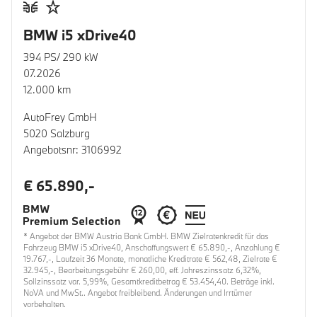
BMW i5 xDrive40
394 PS/ 290 kW
07.2026
12.000 km
AutoFrey GmbH
5020 Salzburg
Angebotsnr: 3106992
€ 65.890,-
* Angebot der BMW Austria Bank GmbH. BMW Zielratenkredit für das
Fahrzeug BMW i5 xDrive40, Anschaffungswert € 65.890,-, Anzahlung €
19.767,-, Laufzeit 36 Monate, monatliche Kreditrate € 562,48, Zielrate €
32.945,-, Bearbeitungsgebühr € 260,00, eff. Jahreszinssatz 6,32%,
Sollzinssatz var. 5,99%, Gesamtkreditbetrag € 53.454,40. Beträge inkl.
NoVA und MwSt.. Angebot freibleibend. Änderungen und Irrtümer
vorbehalten.