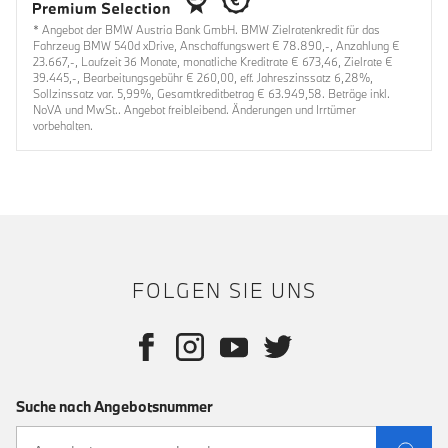
* Angebot der BMW Austria Bank GmbH. BMW Zielratenkredit für das
Fahrzeug BMW 540d xDrive, Anschaffungswert € 78.890,-, Anzahlung €
23.667,-, Laufzeit 36 Monate, monatliche Kreditrate € 673,46, Zielrate €
39.445,-, Bearbeitungsgebühr € 260,00, eff. Jahreszinssatz 6,28%,
Sollzinssatz var. 5,99%, Gesamtkreditbetrag € 63.949,58. Beträge inkl.
NoVA und MwSt.. Angebot freibleibend. Änderungen und Irrtümer
vorbehalten.
FOLGEN SIE UNS
Suche nach Angebotsnummer