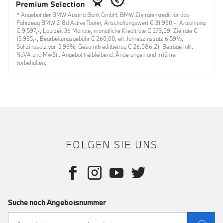
* Angebot der BMW Austria Bank GmbH. BMW Zielratenkredit für das
Fahrzeug BMW 218d Active Tourer, Anschaffungswert € 31.990,-, Anzahlung
€ 9.597,-, Laufzeit 36 Monate, monatliche Kreditrate € 273,09, Zielrate €
15.995,-, Bearbeitungsgebühr € 260,00, eff. Jahreszinssatz 6,59%,
Sollzinssatz var. 5,99%, Gesamtkreditbetrag € 26.086,21. Beträge inkl.
NoVA und MwSt.. Angebot freibleibend. Änderungen und Irrtümer
vorbehalten.
FOLGEN SIE UNS
Suche nach Angebotsnummer