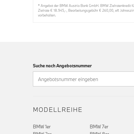
* Angebot der BMW Austria Bank GmbH. BMW Zielratenkredit für 
Zielrate € 18.945,-, Bearbeitungsgebühr € 260,00, eff. Jahresz
vorbehalten.
Suche nach Angebotsnummer
MODELLREIHE
BMW 1er
BMW 7er