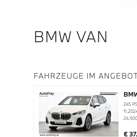
BMW VAN
FAHRZEUGE IM ANGEBO
BMW 
245 PS
11.202
24.50
€ 37