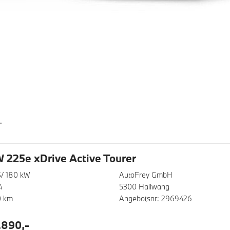
T
225e xDrive Active Tourer
/ 180 kW
AutoFrey GmbH
4
5300 Hallwang
0 km
Angebotsnr: 2969426
.890,-