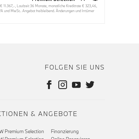
1.367,-, Laufzeit 36 Monate, monatliche Kreditrate € 323,46,
oVA und MwSt.. Angebot freibleibend. Änderungen und Irrtümer
FOLGEN SIE UNS
KTIONEN & ANGEBOTE
 Premium Selection
Finanzierung