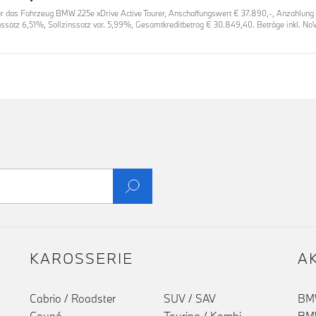
das Fahrzeug BMW 225e xDrive Active Tourer, Anschaffungswert € 37.890,-, Anzahlung € 1
inssatz 6,51%, Sollzinssatz var. 5,99%, Gesamtkreditbetrag € 30.849,40. Beträge inkl. N
KAROSSERIE
A
Cabrio / Roadster
SUV / SAV
BMW