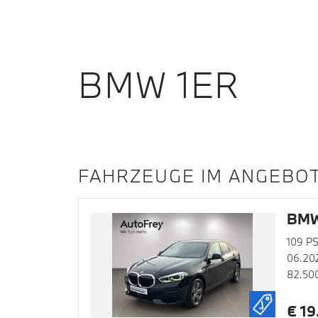
BMW 1ER
FAHRZEUGE IM ANGEBO
BMW 
109 P
06.20
82.50
€ 19