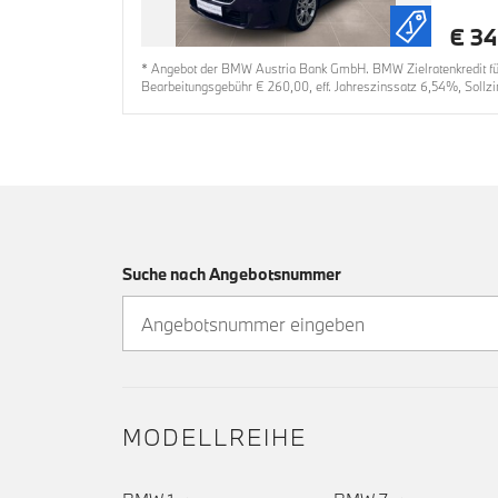
€ 34
* Angebot der BMW Austria Bank GmbH. BMW Zielratenkredit für 
Bearbeitungsgebühr € 260,00, eff. Jahreszinssatz 6,54%, Sollzi
Suche nach Angebotsnummer
MODELLREIHE