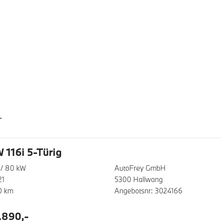
T
116i 5-Türig
S/ 80 kW
AutoFrey GmbH
21
5300 Hallwang
0 km
Angebotsnr: 3024166
.890,-