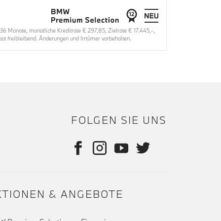
 Monate, monatliche Kreditrate € 297,85, Zielrate € 17.445,-,
t freibleibend. Änderungen und Irrtümer vorbehalten.
FOLGEN SIE UNS
KTIONEN & ANGEBOTE