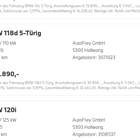
das Fahrzeug BMW 116i 5-Türig, Anschaffungswert € 19.890,-, Anzahlung € 5.967,-, Laufz
%, Sollzinssatz var. 5,99%, Gesamtkreditbetrag € 16.238,62. Beträge inkl. NoVA und MwSt.
118d 5-Türig
/ 110 kW
AutoFrey GmbH
26
5300 Hallwang
0 km
Angebotsnr: 3071023
.890,-
das Fahrzeug BMW 118d 5-Türig, Anschaffungswert € 39.890,-, Anzahlung € 11.967,-, Lau
8%, Sollzinssatz var. 5,99%, Gesamtkreditbetrag € 32.464,05. Beträge inkl. NoVA und MwS
 120i
/ 125 kW
AutoFrey GmbH
25
5300 Hallwang
 km
Angebotsnr: 3108537