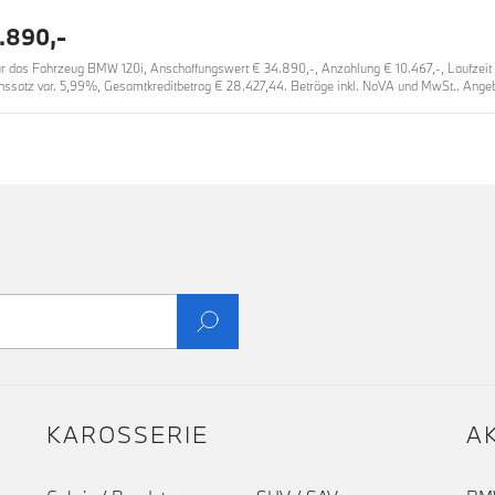
.890,-
das Fahrzeug BMW 120i, Anschaffungswert € 34.890,-, Anzahlung € 10.467,-, Laufzeit 36
nssatz var. 5,99%, Gesamtkreditbetrag € 28.427,44. Beträge inkl. NoVA und MwSt.. Angebo
KAROSSERIE
A