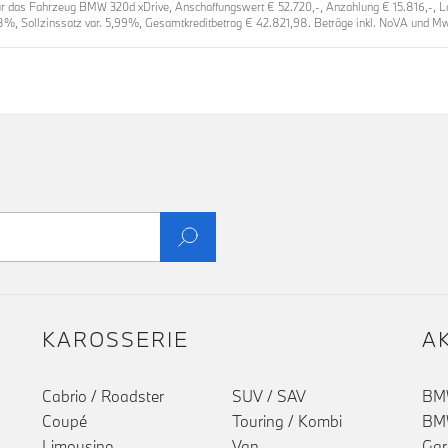
das Fahrzeug BMW 320d xDrive, Anschaffungswert € 52.720,-, Anzahlung € 15.816,-, Lauf
8%, Sollzinssatz var. 5,99%, Gesamtkreditbetrag € 42.821,98. Beträge inkl. NoVA und MwS
KAROSSERIE
A
Cabrio / Roadster
SUV / SAV
BMW
Coupé
Touring / Kombi
BMW
Limousine
Van
Gar