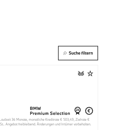
Suche filtern
fzeit 36 Monate, monatliche Kreditrate € 503,49, Zielrate €
t.. Angebot freibleibend. Änderungen und Irrtümer vorbehalten.