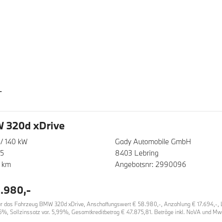
T
 320d xDrive
/ 140 kW
Gady Automobile GmbH
25
8403 Lebring
 km
Angebotsnr: 2990096
.980,-
 das Fahrzeug BMW 320d xDrive, Anschaffungswert € 58.980,-, Anzahlung € 17.694,-, Lau
5%, Sollzinssatz var. 5,99%, Gesamtkreditbetrag € 47.875,81. Beträge inkl. NoVA und MwS