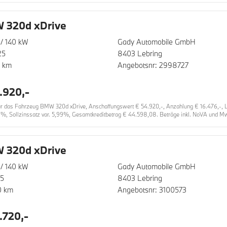
 320d xDrive
/ 140 kW
Gady Automobile GmbH
25
8403 Lebring
0 km
Angebotsnr: 2998727
.920,-
 das Fahrzeug BMW 320d xDrive, Anschaffungswert € 54.920,-, Anzahlung € 16.476,-, Lau
7%, Sollzinssatz var. 5,99%, Gesamtkreditbetrag € 44.598,08. Beträge inkl. NoVA und MwS
 320d xDrive
/ 140 kW
Gady Automobile GmbH
25
8403 Lebring
0 km
Angebotsnr: 3100573
.720,-