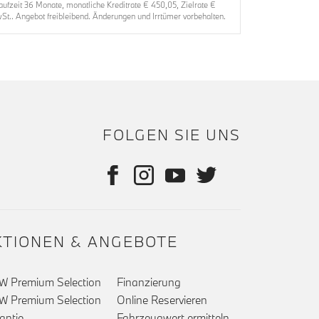
zeit 36 Monate, monatliche Kreditrate € 450,05, Zielrate €
t.. Angebot freibleibend. Änderungen und Irrtümer vorbehalten.
FOLGEN SIE UNS
KTIONEN & ANGEBOTE
 Premium Selection
Finanzierung
 Premium Selection
Online Reservieren
antie
Fahrzeugwert ermitteln