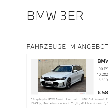
BMW 3ER
FAHRZEUGE IM ANGEBO
BMW
190 PS
10.20
15.500
€ 58
* Angebot der BMW Austria Bank GmbH. BMW Zielratenkredit für
29.490,-, Bearbeitungsgebühr € 260,00, eff. Jahreszinssatz 6,3