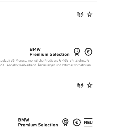
fzeit 36 Monate, monatliche Kreditrate € 468,84, Zielrate €
t.. Angebot freibleibend. Änderungen und Irrtümer vorbehalten.