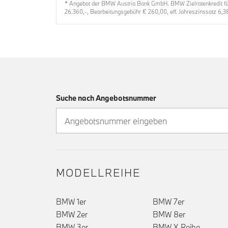
* Angebot der BMW Austria Bank GmbH. BMW Zielratenkredit für 
26.360,-, Bearbeitungsgebühr € 260,00, eff. Jahreszinssatz 6,3
Suche nach Angebotsnummer
MODELLREIHE
BMW 1er
BMW 7er
BMW 2er
BMW 8er
()
BMW 3er
BMW X-Reihe