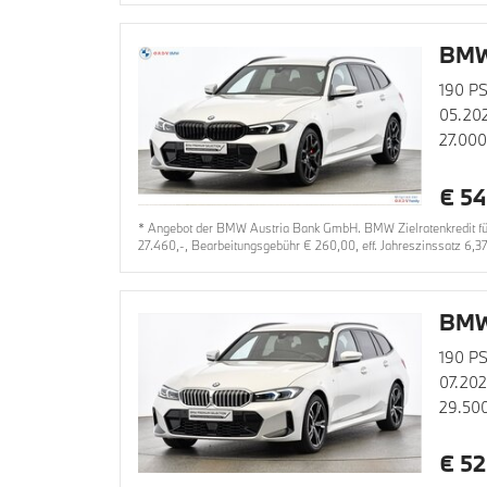
BMW
190 PS
05.20
27.00
€ 54
* Angebot der BMW Austria Bank GmbH. BMW Zielratenkredit für
27.460,-, Bearbeitungsgebühr € 260,00, eff. Jahreszinssatz 6,3
BMW
190 PS
07.20
29.50
€ 52