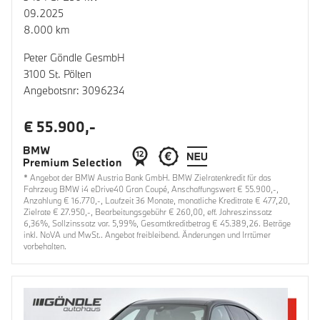
09.2025
8.000 km
Peter Göndle GesmbH
3100 St. Pölten
Angebotsnr: 3096234
€ 55.900,-
* Angebot der BMW Austria Bank GmbH. BMW Zielratenkredit für das
Fahrzeug BMW i4 eDrive40 Gran Coupé, Anschaffungswert € 55.900,-,
Anzahlung € 16.770,-, Laufzeit 36 Monate, monatliche Kreditrate € 477,20,
Zielrate € 27.950,-, Bearbeitungsgebühr € 260,00, eff. Jahreszinssatz
6,36%, Sollzinssatz var. 5,99%, Gesamtkreditbetrag € 45.389,26. Beträge
inkl. NoVA und MwSt.. Angebot freibleibend. Änderungen und Irrtümer
vorbehalten.