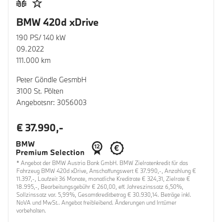
BMW 420d xDrive
190 PS/ 140 kW
09.2022
111.000 km
Peter Göndle GesmbH
3100 St. Pölten
Angebotsnr: 3056003
€ 37.990,-
* Angebot der BMW Austria Bank GmbH. BMW Zielratenkredit für das
Fahrzeug BMW 420d xDrive, Anschaffungswert € 37.990,-, Anzahlung €
11.397,-, Laufzeit 36 Monate, monatliche Kreditrate € 324,31, Zielrate €
18.995,-, Bearbeitungsgebühr € 260,00, eff. Jahreszinssatz 6,50%,
Sollzinssatz var. 5,99%, Gesamtkreditbetrag € 30.930,14. Beträge inkl.
NoVA und MwSt.. Angebot freibleibend. Änderungen und Irrtümer
vorbehalten.