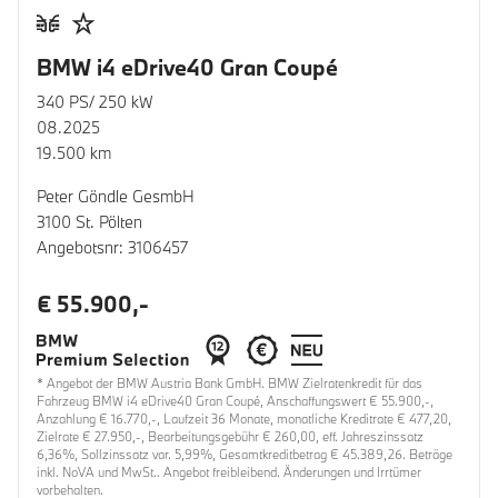
BMW i4 eDrive40 Gran Coupé
340 PS/ 250 kW
08.2025
19.500 km
Peter Göndle GesmbH
3100 St. Pölten
Angebotsnr: 3106457
€ 55.900,-
* Angebot der BMW Austria Bank GmbH. BMW Zielratenkredit für das
Fahrzeug BMW i4 eDrive40 Gran Coupé, Anschaffungswert € 55.900,-,
Anzahlung € 16.770,-, Laufzeit 36 Monate, monatliche Kreditrate € 477,20,
Zielrate € 27.950,-, Bearbeitungsgebühr € 260,00, eff. Jahreszinssatz
6,36%, Sollzinssatz var. 5,99%, Gesamtkreditbetrag € 45.389,26. Beträge
inkl. NoVA und MwSt.. Angebot freibleibend. Änderungen und Irrtümer
vorbehalten.