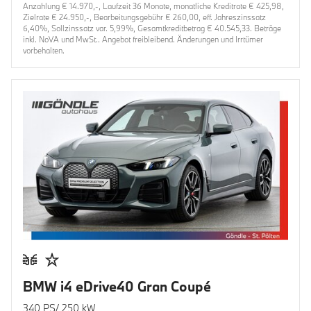
Anzahlung € 14.970,-, Laufzeit 36 Monate, monatliche Kreditrate € 425,98,
Zielrate € 24.950,-, Bearbeitungsgebühr € 260,00, eff. Jahreszinssatz
6,40%, Sollzinssatz var. 5,99%, Gesamtkreditbetrag € 40.545,33. Beträge
inkl. NoVA und MwSt.. Angebot freibleibend. Änderungen und Irrtümer
vorbehalten.
BMW i4 eDrive40 Gran Coupé
340 PS/ 250 kW