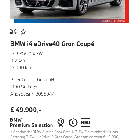
BMW i4 eDrive40 Gran Coupé
340 PS/ 250 kW
11.2025
15.000 km
Peter Göndle GesmbH
3100 St. Pölten
Angebotsnr: 3095047
€ 49.900,-
* Angebot der BMW Austria Bank GmbH. BMW Zielratenkredit für das
Fahrzeug BMW i4 eDrive40 Gran Coupé, Anschaffungswert € 49.900,-,