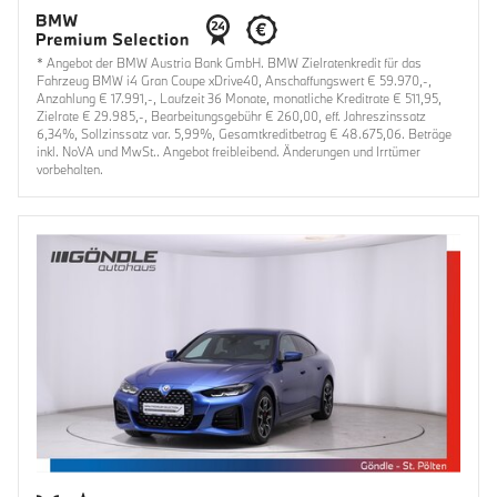
* Angebot der BMW Austria Bank GmbH. BMW Zielratenkredit für das
Fahrzeug BMW i4 Gran Coupe xDrive40, Anschaffungswert € 59.970,-,
Anzahlung € 17.991,-, Laufzeit 36 Monate, monatliche Kreditrate € 511,95,
Zielrate € 29.985,-, Bearbeitungsgebühr € 260,00, eff. Jahreszinssatz
6,34%, Sollzinssatz var. 5,99%, Gesamtkreditbetrag € 48.675,06. Beträge
inkl. NoVA und MwSt.. Angebot freibleibend. Änderungen und Irrtümer
vorbehalten.