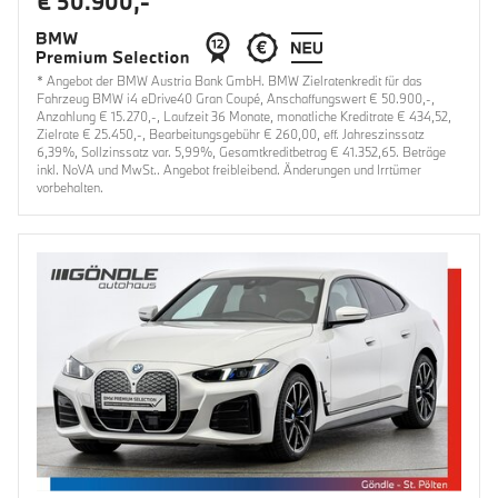
€ 50.900,-
* Angebot der BMW Austria Bank GmbH. BMW Zielratenkredit für das
Fahrzeug BMW i4 eDrive40 Gran Coupé, Anschaffungswert € 50.900,-,
Anzahlung € 15.270,-, Laufzeit 36 Monate, monatliche Kreditrate € 434,52,
Zielrate € 25.450,-, Bearbeitungsgebühr € 260,00, eff. Jahreszinssatz
6,39%, Sollzinssatz var. 5,99%, Gesamtkreditbetrag € 41.352,65. Beträge
inkl. NoVA und MwSt.. Angebot freibleibend. Änderungen und Irrtümer
vorbehalten.