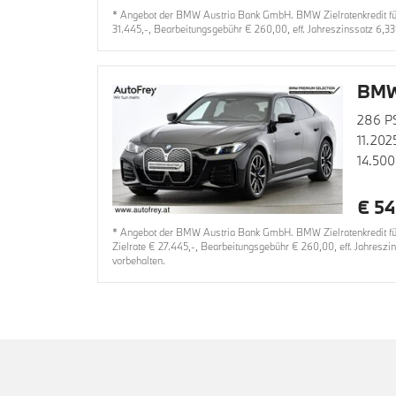
* Angebot der BMW Austria Bank GmbH. BMW Zielratenkredit für
31.445,-, Bearbeitungsgebühr € 260,00, eff. Jahreszinssatz 6,3
BMW 
286 P
11.202
14.500
€ 54
* Angebot der BMW Austria Bank GmbH. BMW Zielratenkredit für
Zielrate € 27.445,-, Bearbeitungsgebühr € 260,00, eff. Jahresz
vorbehalten.