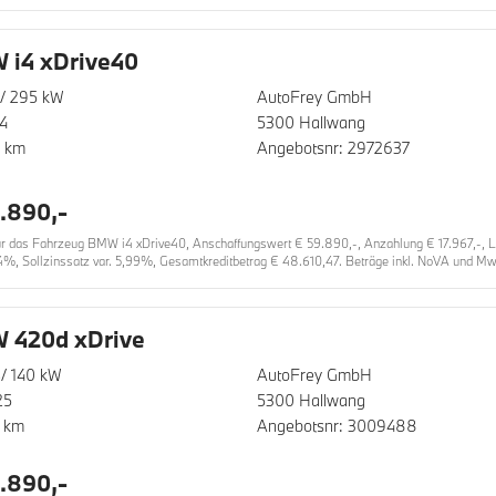
 i4 xDrive40
/ 295 kW
AutoFrey GmbH
4
5300 Hallwang
0 km
Angebotsnr: 2972637
.890,-
das Fahrzeug BMW i4 xDrive40, Anschaffungswert € 59.890,-, Anzahlung € 17.967,-, Lauf
4%, Sollzinssatz var. 5,99%, Gesamtkreditbetrag € 48.610,47. Beträge inkl. NoVA und MwS
 420d xDrive
/ 140 kW
AutoFrey GmbH
25
5300 Hallwang
 km
Angebotsnr: 3009488
.890,-