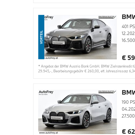
BMW
401 PS
VORTEIL
12.202
16.50
€ 59
* Angebot der BMW Austria Bank GmbH. BMW Zielratenkredit für 
29.945,-, Bearbeitungsgebühr € 260,00, eff. Jahreszinssatz 6,3
BMW
190 PS
04.20
27.500
€ 62