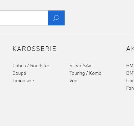
KAROSSERIE
A
Cabrio / Roadster
SUV / SAV
BMW
Coupé
Touring / Kombi
BMW
Limousine
Van
Gar
Fah