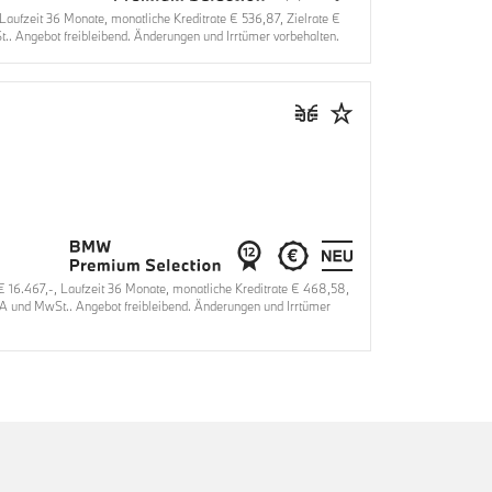
fzeit 36 Monate, monatliche Kreditrate € 536,87, Zielrate €
.. Angebot freibleibend. Änderungen und Irrtümer vorbehalten.
6.467,-, Laufzeit 36 Monate, monatliche Kreditrate € 468,58,
VA und MwSt.. Angebot freibleibend. Änderungen und Irrtümer