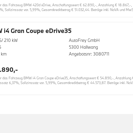
 das Fahrzeug BMW 420d xDrive, Anschaffungswert € 62.890,-, Anzahlung € 18.867,-, Lau
3%, Sollzinssatz var. 5,99%, Gesamtkreditbetrag € 51.032,44. Beträge inkl. NoVA und MwSt
i4 Gran Coupe eDrive35
S/ 210 kW
AutoFrey GmbH
5
5300 Hallwang
 km
Angebotsnr: 3080711
.890,-
 das Fahrzeug BMW i4 Gran Coupe eDrive35, Anschaffungswert € 54.890,-, Anzahlung € 1
inssatz 6,37%, Sollzinssatz var. 5,99%, Gesamtkreditbetrag € 44.573,87. Beträge inkl. No