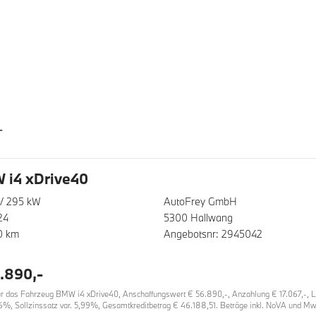
T
 i4 xDrive40
/ 295 kW
AutoFrey GmbH
24
5300 Hallwang
0 km
Angebotsnr: 2945042
.890,-
 das Fahrzeug BMW i4 xDrive40, Anschaffungswert € 56.890,-, Anzahlung € 17.067,-, Lau
6%, Sollzinssatz var. 5,99%, Gesamtkreditbetrag € 46.188,51. Beträge inkl. NoVA und MwS