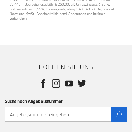
39.445,-, Bearbeitungsgebühr € 260,00, eff. Jahreszinssatz 6,28%,
Sollzinssatz var. 5,99%, Gesamtkreditbetrag € 63.949,58. Beträge inkl.
NoVA und MwSt.. Angebot freibleibend. Änderungen und Irrtümer
vorbehalten.
FOLGEN SIE UNS
Suche nach Angebotsnummer