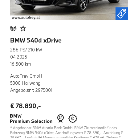
BMW 540d xDrive
286 PS/ 210 kW
04.2025
16.500 km
AutoFrey GmbH
5300 Hallwang
Angebotsnr: 2975001
€ 78.890,-
* Angebot der BMW Austria Bank GmbH. BMW Zielratenkredit für das
Fahrzeug BMW 540d xDrive, Anschaffungswert € 78.890,-, Anzahlung €
23.667,-, Laufzeit 36 Monate, monatliche Kreditrate € 673,46, Zielrate €