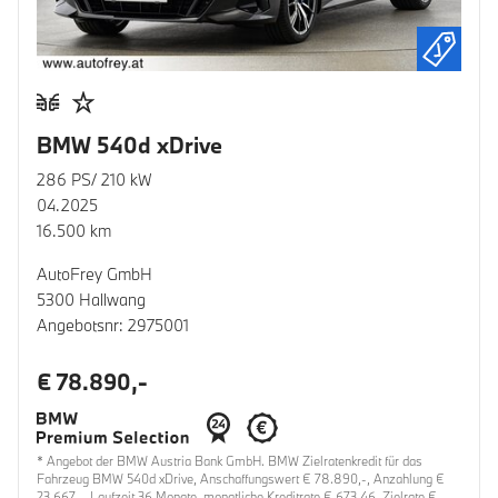
BMW 540d xDrive
286 PS/ 210 kW
04.2025
16.500 km
AutoFrey GmbH
5300 Hallwang
Angebotsnr: 2975001
€ 78.890,-
* Angebot der BMW Austria Bank GmbH. BMW Zielratenkredit für das
Fahrzeug BMW 540d xDrive, Anschaffungswert € 78.890,-, Anzahlung €
23.667,-, Laufzeit 36 Monate, monatliche Kreditrate € 673,46, Zielrate €