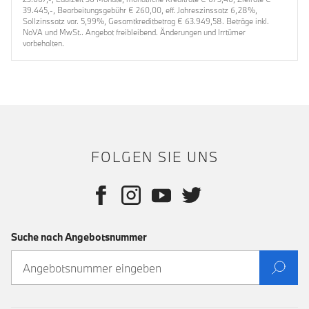
39.445,-, Bearbeitungsgebühr € 260,00, eff. Jahreszinssatz 6,28%,
Sollzinssatz var. 5,99%, Gesamtkreditbetrag € 63.949,58. Beträge inkl.
NoVA und MwSt.. Angebot freibleibend. Änderungen und Irrtümer
vorbehalten.
FOLGEN SIE UNS
Suche nach Angebotsnummer