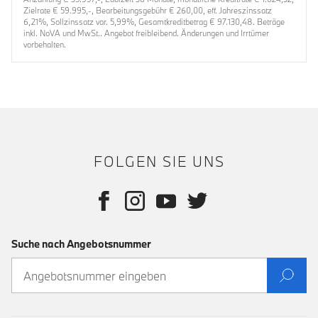
Zielrate € 59.995,-, Bearbeitungsgebühr € 260,00, eff. Jahreszinssatz
6,21%, Sollzinssatz var. 5,99%, Gesamtkreditbetrag € 97.130,48. Beträge
inkl. NoVA und MwSt.. Angebot freibleibend. Änderungen und Irrtümer
vorbehalten.
FOLGEN SIE UNS
Suche nach Angebotsnummer