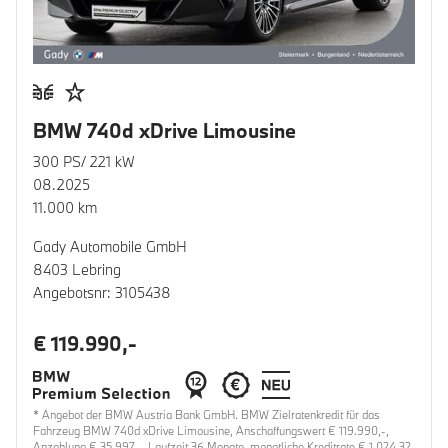
BMW 740d xDrive Limousine
300 PS/ 221 kW
08.2025
11.000 km
Gady Automobile GmbH
8403 Lebring
Angebotsnr: 3105438
€ 119.990,-
* Angebot der BMW Austria Bank GmbH. BMW Zielratenkredit für das
Fahrzeug BMW 740d xDrive Limousine, Anschaffungswert € 119.990,-,
Anzahlung € 35.997,-, Laufzeit 36 Monate, monatliche Kreditrate € 1.024,32,