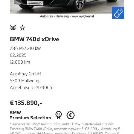
BMW 740d xDrive
286 PS/ 210 kW
02.2025
12.000 km
AutoFrey GmbH
5300 Hallwang
Angebotsnr: 2979005
€ 135.890,-
* Angebot der BMW Austria Bank GmbH. BMW Zielratenkredit für das
Fahrzeug BMW 740d xDrive, Anschaffungswert € 135.890,-, Anzahlung €
40.767,-, Laufzeit 36 Monate, monatliche Kreditrate € 1.160,05, Zielrate €