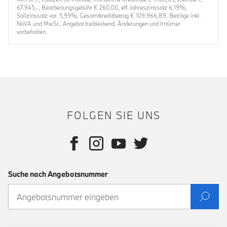
67.945,-, Bearbeitungsgebühr € 260,00, eff. Jahreszinssatz 6,19%,
Sollzinssatz var. 5,99%, Gesamtkreditbetrag € 109.966,89. Beträge inkl.
NoVA und MwSt.. Angebot freibleibend. Änderungen und Irrtümer
vorbehalten.
FOLGEN SIE UNS
Suche nach Angebotsnummer