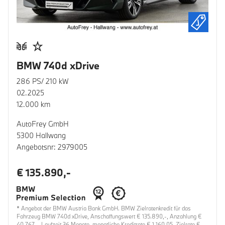
BMW 740d xDrive
286 PS/ 210 kW
02.2025
12.000 km
AutoFrey GmbH
5300 Hallwang
Angebotsnr: 2979005
€ 135.890,-
* Angebot der BMW Austria Bank GmbH. BMW Zielratenkredit für das
Fahrzeug BMW 740d xDrive, Anschaffungswert € 135.890,-, Anzahlung €
40.767,-, Laufzeit 36 Monate, monatliche Kreditrate € 1.160,05, Zielrate €