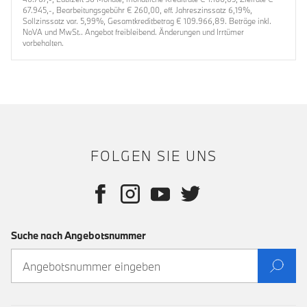
67.945,-, Bearbeitungsgebühr € 260,00, eff. Jahreszinssatz 6,19%,
Sollzinssatz var. 5,99%, Gesamtkreditbetrag € 109.966,89. Beträge inkl.
NoVA und MwSt.. Angebot freibleibend. Änderungen und Irrtümer
vorbehalten.
FOLGEN SIE UNS
Suche nach Angebotsnummer