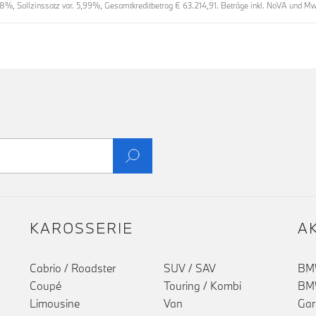
8%, Sollzinssatz var. 5,99%, Gesamtkreditbetrag € 63.214,91. Beträge inkl. NoVA und MwS
KAROSSERIE
A
Cabrio / Roadster
SUV / SAV
BMW
Coupé
Touring / Kombi
BMW
Limousine
Van
Gar