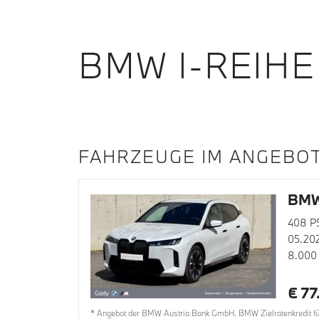
BMW I-REIHE
FAHRZEUGE IM ANGEBO
BMW
408 P
05.20
8.000
€ 77
* Angebot der BMW Austria Bank GmbH. BMW Zielratenkredit für