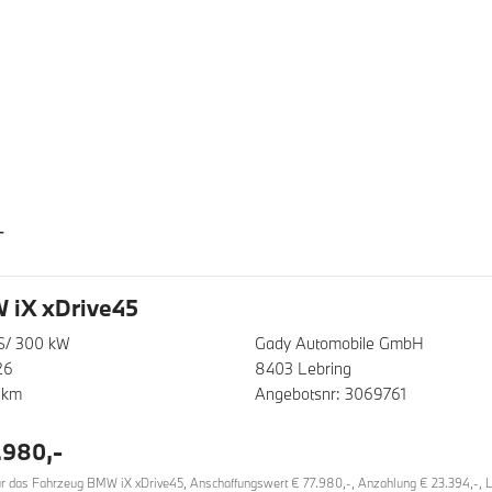
T
 iX xDrive45
S/ 300 kW
Gady Automobile GmbH
26
8403 Lebring
 km
Angebotsnr: 3069761
.980,-
 das Fahrzeug BMW iX xDrive45, Anschaffungswert € 77.980,-, Anzahlung € 23.394,-, Lau