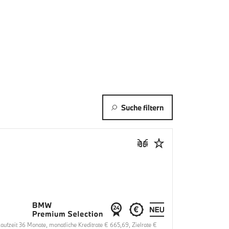
Suche filtern
fzeit 36 Monate, monatliche Kreditrate € 665,69, Zielrate €