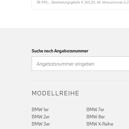
38.990,-, Bearbeitungsgebühr € 260,00, eff. Jahreszinssatz 6,2
Suche nach Angebotsnummer
MODELLREIHE
BMW 1er
BMW 7er
BMW 2er
BMW 8er
BMW 3er
BMW X-Reihe