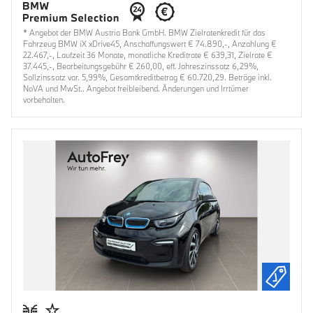
* Angebot der BMW Austria Bank GmbH. BMW Zielratenkredit für das
Fahrzeug BMW iX xDrive45, Anschaffungswert € 74.890,-, Anzahlung €
22.467,-, Laufzeit 36 Monate, monatliche Kreditrate € 639,31, Zielrate €
37.445,-, Bearbeitungsgebühr € 260,00, eff. Jahreszinssatz 6,29%,
Sollzinssatz var. 5,99%, Gesamtkreditbetrag € 60.720,29. Beträge inkl.
NoVA und MwSt.. Angebot freibleibend. Änderungen und Irrtümer
vorbehalten.