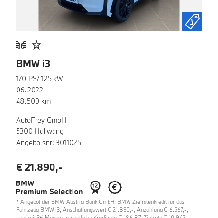
BMW i3
170 PS/ 125 kW
06.2022
48.500 km
AutoFrey GmbH
5300 Hallwang
Angebotsnr: 3011025
€ 21.890,-
* Angebot der BMW Austria Bank GmbH. BMW Zielratenkredit für das
Fahrzeug BMW i3, Anschaffungswert € 21.890,-, Anzahlung € 6.567,-,
Laufzeit 36 Monate, monatliche Kreditrate € 186,87, Zielrate € 10.945,-,