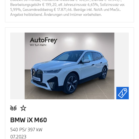
Bearbeitungsgebühr € 199,20, eff. Jahreszinssatz 6,65%, Sollzinssatz var.
5,99%, Gesamtkreditbetrag € 17.871,46. Beträge inkl. NoVA und MwSt..
Angebot freibleibend. Änderungen und Irrtümer vorbehalten.
BMW iX M60
540 PS/ 397 kW
07.2023