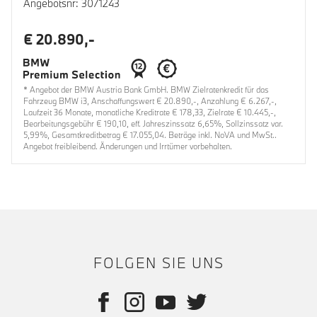
Angebotsnr: 3071243
€ 20.890,-
* Angebot der BMW Austria Bank GmbH. BMW Zielratenkredit für das
Fahrzeug BMW i3, Anschaffungswert € 20.890,-, Anzahlung € 6.267,-,
Laufzeit 36 Monate, monatliche Kreditrate € 178,33, Zielrate € 10.445,-,
Bearbeitungsgebühr € 190,10, eff. Jahreszinssatz 6,65%, Sollzinssatz var.
5,99%, Gesamtkreditbetrag € 17.055,04. Beträge inkl. NoVA und MwSt..
Angebot freibleibend. Änderungen und Irrtümer vorbehalten.
FOLGEN SIE UNS