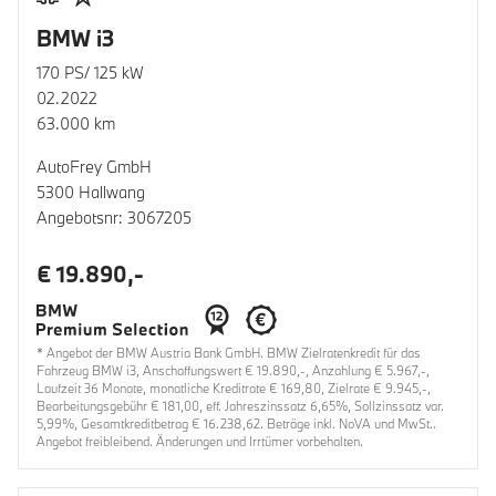
BMW i3
170 PS/ 125 kW
02.2022
63.000 km
AutoFrey GmbH
5300 Hallwang
Angebotsnr: 3067205
€ 19.890,-
* Angebot der BMW Austria Bank GmbH. BMW Zielratenkredit für das
Fahrzeug BMW i3, Anschaffungswert € 19.890,-, Anzahlung € 5.967,-,
Laufzeit 36 Monate, monatliche Kreditrate € 169,80, Zielrate € 9.945,-,
Bearbeitungsgebühr € 181,00, eff. Jahreszinssatz 6,65%, Sollzinssatz var.
5,99%, Gesamtkreditbetrag € 16.238,62. Beträge inkl. NoVA und MwSt..
Angebot freibleibend. Änderungen und Irrtümer vorbehalten.