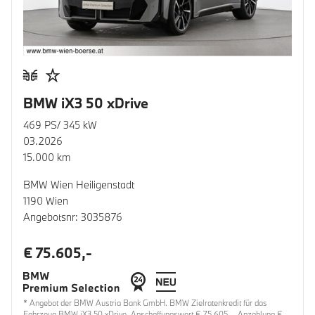
BMW iX3 50 xDrive
469 PS/ 345 kW
03.2026
15.000 km
BMW Wien Heiligenstadt
1190 Wien
Angebotsnr: 3035876
€ 75.605,-
* Angebot der BMW Austria Bank GmbH. BMW Zielratenkredit für das
Fahrzeug BMW iX3 50 xDrive, Anschaffungswert € 75.605,-, Anzahlung €