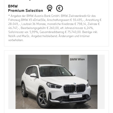
* Angebot der BMW Austria Bank GmbH. BMW Zielratenkredit für das
Fahrzeug BMW X5 xDrive50e, Anschaffungswert € 93.495,-, Anzahlung €
28.049,-, Laufzeit 36 Monate, monatliche Kreditrate € 798,14, Zielrate €
46.747,-, Bearbeitungsgebühr € 260,00, eff. Jahreszinssatz 6,24%,
Sollzinssatz var. 5,99%, Gesamtkreditbetrag € 75.740,00. Beträge inkl.
NoVA und MwSt.. Angebot freibleibend. Änderungen und Irrtümer
vorbehalten.