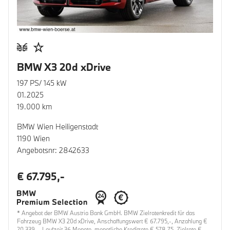
BMW X3 20d xDrive
197 PS/ 145 kW
01.2025
19.000 km
BMW Wien Heiligenstadt
1190 Wien
Angebotsnr: 2842633
€ 67.795,-
* Angebot der BMW Austria Bank GmbH. BMW Zielratenkredit für das
Fahrzeug BMW X3 20d xDrive, Anschaffungswert € 67.795,-, Anzahlung €
20.339,-, Laufzeit 36 Monate, monatliche Kreditrate € 578,75, Zielrate €