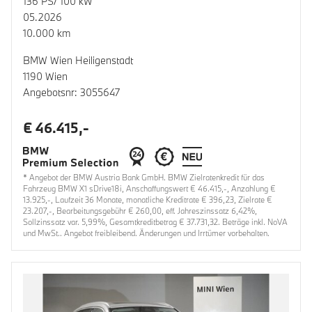
136 PS/ 100 kW
05.2026
10.000 km
BMW Wien Heiligenstadt
1190 Wien
Angebotsnr: 3055647
€ 46.415,-
* Angebot der BMW Austria Bank GmbH. BMW Zielratenkredit für das
Fahrzeug BMW X1 sDrive18i, Anschaffungswert € 46.415,-, Anzahlung €
13.925,-, Laufzeit 36 Monate, monatliche Kreditrate € 396,23, Zielrate €
23.207,-, Bearbeitungsgebühr € 260,00, eff. Jahreszinssatz 6,42%,
Sollzinssatz var. 5,99%, Gesamtkreditbetrag € 37.731,32. Beträge inkl. NoVA
und MwSt.. Angebot freibleibend. Änderungen und Irrtümer vorbehalten.