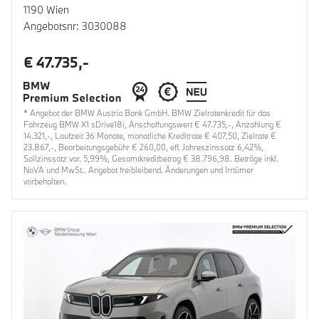
1190 Wien
Angebotsnr: 3030088
€ 47.735,-
* Angebot der BMW Austria Bank GmbH. BMW Zielratenkredit für das
Fahrzeug BMW X1 sDrive18i, Anschaffungswert € 47.735,-, Anzahlung €
14.321,-, Laufzeit 36 Monate, monatliche Kreditrate € 407,50, Zielrate €
23.867,-, Bearbeitungsgebühr € 260,00, eff. Jahreszinssatz 6,42%,
Sollzinssatz var. 5,99%, Gesamtkreditbetrag € 38.796,98. Beträge inkl.
NoVA und MwSt.. Angebot freibleibend. Änderungen und Irrtümer
vorbehalten.