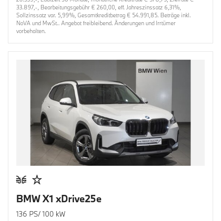
33.897,-, Bearbeitungsgebühr € 260,00, eff. Jahreszinssatz 6,31%,
Sollzinssatz var. 5,99%, Gesamtkreditbetrag € 54.991,85. Beträge inkl.
NoVA und MwSt.. Angebot freibleibend. Änderungen und Irrtümer
vorbehalten.
BMW X1 xDrive25e
136 PS/ 100 kW