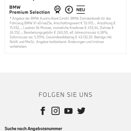
* Angebot der BMW Austria Bank GmbH. BMW Zielratenkredit für das
Fahrzeug BMW X1 xDrive25e, Anschaffungswert € 53.105,-, Anzahlung €
15.932,-, Laufzeit 36 Monate, monatliche Kreditrate € 453,34, Zielrate €
26.552,-, Bearbeitungsgebühr € 260,00, eff. Jahreszinssatz 6,38%,
Sollzinssatz var. 5,99%, Gesamtkreditbetrag € 43.132,30. Beträge inkl.
NoVA und MwSt.. Angebot freibleibend. Änderungen und Irrtümer
vorbehalten.
FOLGEN SIE UNS
Suche nach Angebotsnummer