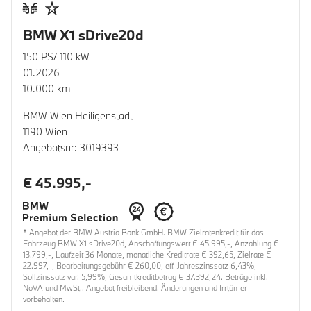
BMW X1 sDrive20d
150 PS/ 110 kW
01.2026
10.000 km
BMW Wien Heiligenstadt
1190 Wien
Angebotsnr: 3019393
€ 45.995,-
* Angebot der BMW Austria Bank GmbH. BMW Zielratenkredit für das
Fahrzeug BMW X1 sDrive20d, Anschaffungswert € 45.995,-, Anzahlung €
13.799,-, Laufzeit 36 Monate, monatliche Kreditrate € 392,65, Zielrate €
22.997,-, Bearbeitungsgebühr € 260,00, eff. Jahreszinssatz 6,43%,
Sollzinssatz var. 5,99%, Gesamtkreditbetrag € 37.392,24. Beträge inkl.
NoVA und MwSt.. Angebot freibleibend. Änderungen und Irrtümer
vorbehalten.