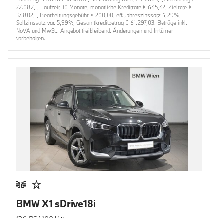
22.682,-, Laufzeit 36 Monate, monatliche Kreditrate € 645,42, Zielrate €
37.802,-, Bearbeitungsgebühr € 260,00, eff. Jahreszinssatz 6,29%,
Sollzinssatz var. 5,99%, Gesamtkreditbetrag € 61.297,03. Beträge inkl.
NoVA und MwSt.. Angebot freibleibend. Änderungen und Irrtümer
vorbehalten.
BMW X1 sDrive18i