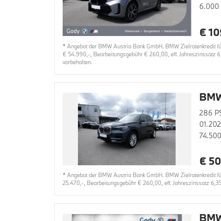
6.000
€ 10
* Angebot der BMW Austria Bank GmbH. BMW Zielratenkredit für
€ 54.990,-, Bearbeitungsgebühr € 260,00, eff. Jahreszinssatz 6
vorbehalten.
BMW
286 P
01.20
74.50
€ 50
* Angebot der BMW Austria Bank GmbH. BMW Zielratenkredit für
25.470,-, Bearbeitungsgebühr € 260,00, eff. Jahreszinssatz 6,3
BMW