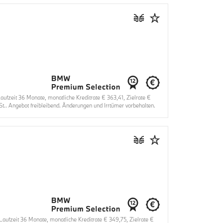
zeit 36 Monate, monatliche Kreditrate € 363,41, Zielrate €
.. Angebot freibleibend. Änderungen und Irrtümer vorbehalten.
fzeit 36 Monate, monatliche Kreditrate € 349,75, Zielrate €