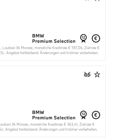
aufzeit 36 Monate, monatliche Kreditrate € 597,06, Zielrate €
t.. Angebot freibleibend. Änderungen und Irrtümer vorbehalten.
zeit 36 Monate, monatliche Kreditrate € 363,41, Zielrate €
.. Angebot freibleibend. Änderungen und Irrtümer vorbehalten.