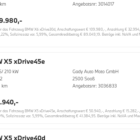
 km
Angebotsnr: 3014017
9.980,-
 das Fahrzeug BMW X6 xDrive30d, Anschaffungswert € 109.980,-, Anzahlung € 32.994,-, 
,22%, Sollzinssatz var. 5,99%, Gesamtkreditbetrag € 89.049,19. Beträge inkl. NoVA und 
 X5 xDrive45e
S/ 210 kW
Gady Auto Moto GmbH
22
2500 Sooß
0 km
Angebotsnr: 3036833
.940,-
 das Fahrzeug BMW X5 xDrive45e, Anschaffungswert € 50.940,-, Anzahlung € 15.282,-, La
9%, Sollzinssatz var. 5,99%, Gesamtkreditbetrag € 41.384,95. Beträge inkl. NoVA und MwS
 X5 xDrive40d