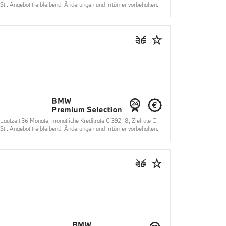
t.. Angebot freibleibend. Änderungen und Irrtümer vorbehalten.
fzeit 36 Monate, monatliche Kreditrate € 392,18, Zielrate €
t.. Angebot freibleibend. Änderungen und Irrtümer vorbehalten.