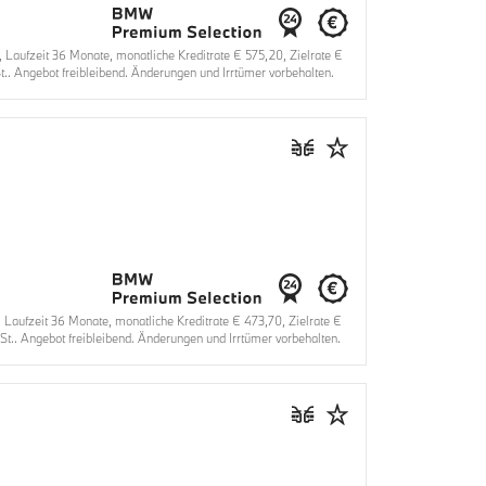
ufzeit 36 Monate, monatliche Kreditrate € 575,20, Zielrate €
.. Angebot freibleibend. Änderungen und Irrtümer vorbehalten.
ufzeit 36 Monate, monatliche Kreditrate € 473,70, Zielrate €
t.. Angebot freibleibend. Änderungen und Irrtümer vorbehalten.