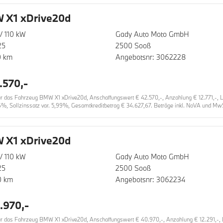
 X1 xDrive20d
/ 110 kW
Gady Auto Moto GmbH
25
2500 Sooß
0 km
Angebotsnr: 3062228
.570,-
das Fahrzeug BMW X1 xDrive20d, Anschaffungswert € 42.570,-, Anzahlung € 12.771,-, Lauf
6%, Sollzinssatz var. 5,99%, Gesamtkreditbetrag € 34.627,67. Beträge inkl. NoVA und MwSt
 X1 xDrive20d
/ 110 kW
Gady Auto Moto GmbH
25
2500 Sooß
0 km
Angebotsnr: 3062234
.970,-
das Fahrzeug BMW X1 xDrive20d, Anschaffungswert € 40.970,-, Anzahlung € 12.291,-, Lau