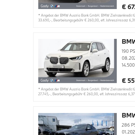
€ 67
* Angebot der BMW Austria Bank GmbH. BMW Zielratenkredit für
33.690,-, Bearbeitungsgebühr € 260,00, eff. Jahreszinssatz 6,3
BMW
190 PS
08.20
14.500
€ 55
* Angebot der BMW Austria Bank GmbH. BMW Zielratenkredit für 
27.745,-, Bearbeitungsgebühr € 260,00, eff. Jahreszinssatz 6,3
BMW
286 P
01.20