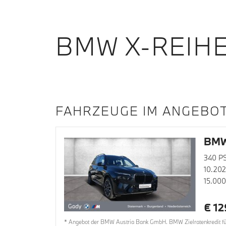
BMW X-REIH
FAHRZEUGE IM ANGEBO
BMW
340 P
10.20
15.00
€ 12
* Angebot der BMW Austria Bank GmbH. BMW Zielratenkredit für