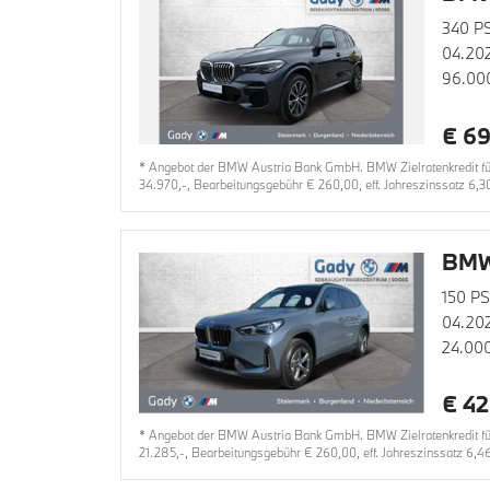
340 P
04.20
96.00
€ 69
* Angebot der BMW Austria Bank GmbH. BMW Zielratenkredit für
34.970,-, Bearbeitungsgebühr € 260,00, eff. Jahreszinssatz 6,3
BMW
150 PS
04.20
24.00
€ 42
* Angebot der BMW Austria Bank GmbH. BMW Zielratenkredit für 
21.285,-, Bearbeitungsgebühr € 260,00, eff. Jahreszinssatz 6,4