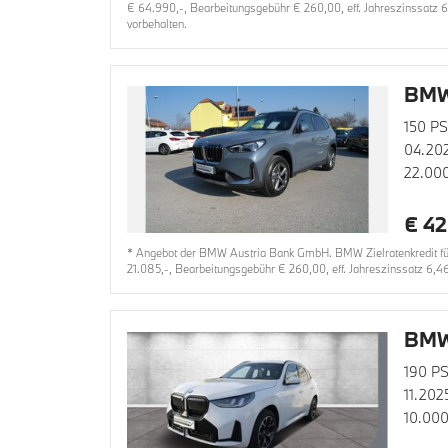
€ 64.990,-, Bearbeitungsgebühr € 260,00, eff. Jahreszinssatz 6
vorbehalten.
BMW
150 PS
04.20
22.00
€ 42
* Angebot der BMW Austria Bank GmbH. BMW Zielratenkredit für 
21.085,-, Bearbeitungsgebühr € 260,00, eff. Jahreszinssatz 6,4
BMW
190 PS
11.202
10.00