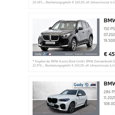
20.485,-, Bearbeitungsgebühr € 260,00, eff. Jahreszinssatz 6,4
BMW
150 PS
07.20
19.50
€ 45
* Angebot der BMW Austria Bank GmbH. BMW Zielratenkredit für
22.970,-, Bearbeitungsgebühr € 260,00, eff. Jahreszinssatz 6,4
BMW
286 P
11.202
108.0