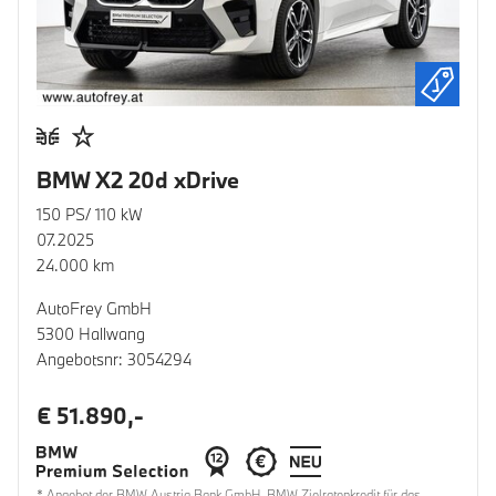
BMW X2 20d xDrive
150 PS/ 110 kW
07.2025
24.000 km
AutoFrey GmbH
5300 Hallwang
Angebotsnr: 3054294
€ 51.890,-
* Angebot der BMW Austria Bank GmbH. BMW Zielratenkredit für das