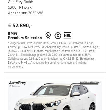
AutoFrey GmbH
5300 Hallwang
Angebotsnr: 3050686
€ 52.890,-
* Angebot der BMW Austria Bank GmbH. BMW Zielratenkredit für das
Fahrzeug BMW X1 xDrive20d, Anschaffungswert € 52.890,-, Anzahlung €
15.867,-, Laufzeit 36 Monate, monatliche Kreditrate € 451,51, Zielrate €
26.445,-, Bearbeitungsgebühr € 260,00, eff. Jahreszinssatz 6,38%,
Sollzinssatz var. 5,99%, Gesamtkreditbetrag € 42.959,22. Beträge inkl.
NoVA und MwSt.. Angebot freibleibend. Änderungen und Irrtümer
vorbehalten.