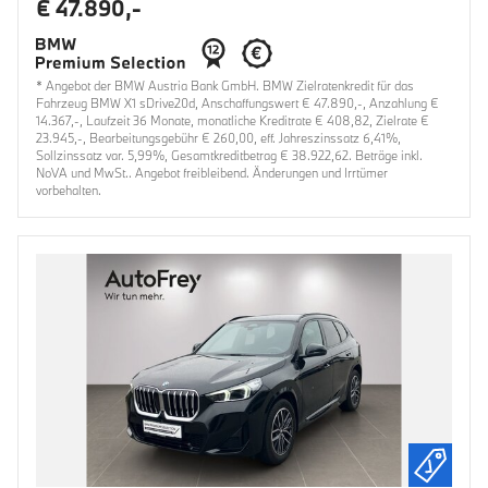
€ 47.890,-
* Angebot der BMW Austria Bank GmbH. BMW Zielratenkredit für das
Fahrzeug BMW X1 sDrive20d, Anschaffungswert € 47.890,-, Anzahlung €
14.367,-, Laufzeit 36 Monate, monatliche Kreditrate € 408,82, Zielrate €
23.945,-, Bearbeitungsgebühr € 260,00, eff. Jahreszinssatz 6,41%,
Sollzinssatz var. 5,99%, Gesamtkreditbetrag € 38.922,62. Beträge inkl.
NoVA und MwSt.. Angebot freibleibend. Änderungen und Irrtümer
vorbehalten.