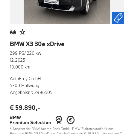
BMW X3 30e xDrive
299 PS/ 220 kW
12.2025
19.000 km
AutoFrey GmbH
5300 Hallwang
Angebotsnr: 2996505
€ 59.890,-
* Angebot der BMW Austria Bank GmbH. BMW Zielratenkredit für das
Fahrzeug BMW X3 30e xDrive, Anschaffungswert € 59.890,-, Anzahlung €