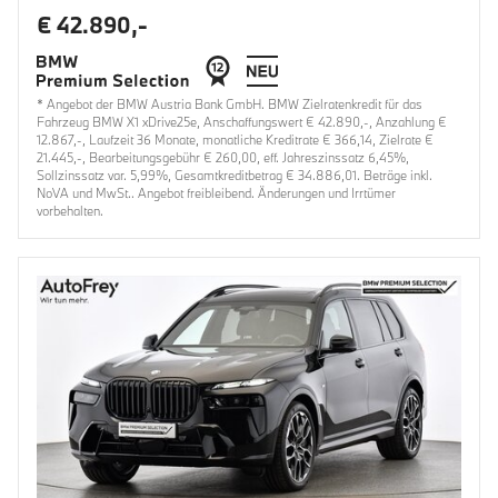
€ 42.890,-
* Angebot der BMW Austria Bank GmbH. BMW Zielratenkredit für das
Fahrzeug BMW X1 xDrive25e, Anschaffungswert € 42.890,-, Anzahlung €
12.867,-, Laufzeit 36 Monate, monatliche Kreditrate € 366,14, Zielrate €
21.445,-, Bearbeitungsgebühr € 260,00, eff. Jahreszinssatz 6,45%,
Sollzinssatz var. 5,99%, Gesamtkreditbetrag € 34.886,01. Beträge inkl.
NoVA und MwSt.. Angebot freibleibend. Änderungen und Irrtümer
vorbehalten.