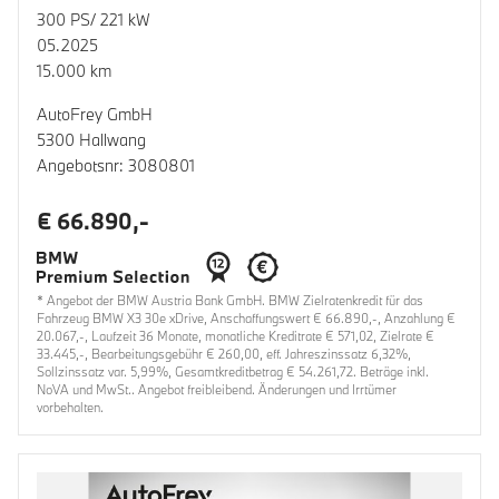
300 PS/ 221 kW
05.2025
15.000 km
AutoFrey GmbH
5300 Hallwang
Angebotsnr: 3080801
€ 66.890,-
* Angebot der BMW Austria Bank GmbH. BMW Zielratenkredit für das
Fahrzeug BMW X3 30e xDrive, Anschaffungswert € 66.890,-, Anzahlung €
20.067,-, Laufzeit 36 Monate, monatliche Kreditrate € 571,02, Zielrate €
33.445,-, Bearbeitungsgebühr € 260,00, eff. Jahreszinssatz 6,32%,
Sollzinssatz var. 5,99%, Gesamtkreditbetrag € 54.261,72. Beträge inkl.
NoVA und MwSt.. Angebot freibleibend. Änderungen und Irrtümer
vorbehalten.