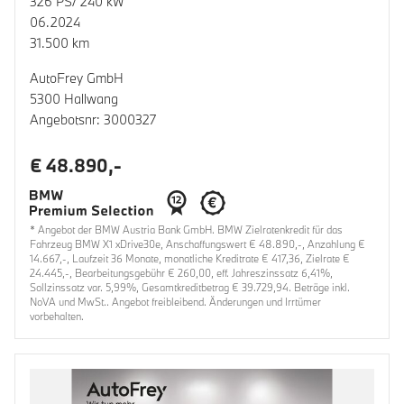
326 PS/ 240 kW
06.2024
31.500 km
AutoFrey GmbH
5300 Hallwang
Angebotsnr: 3000327
€ 48.890,-
* Angebot der BMW Austria Bank GmbH. BMW Zielratenkredit für das
Fahrzeug BMW X1 xDrive30e, Anschaffungswert € 48.890,-, Anzahlung €
14.667,-, Laufzeit 36 Monate, monatliche Kreditrate € 417,36, Zielrate €
24.445,-, Bearbeitungsgebühr € 260,00, eff. Jahreszinssatz 6,41%,
Sollzinssatz var. 5,99%, Gesamtkreditbetrag € 39.729,94. Beträge inkl.
NoVA und MwSt.. Angebot freibleibend. Änderungen und Irrtümer
vorbehalten.