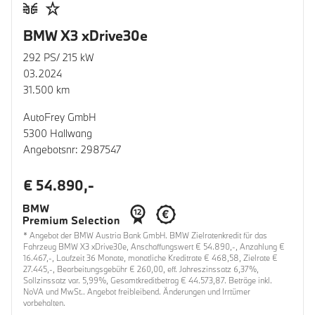
BMW X3 xDrive30e
292 PS/ 215 kW
03.2024
31.500 km
AutoFrey GmbH
5300 Hallwang
Angebotsnr: 2987547
€ 54.890,-
* Angebot der BMW Austria Bank GmbH. BMW Zielratenkredit für das
Fahrzeug BMW X3 xDrive30e, Anschaffungswert € 54.890,-, Anzahlung €
16.467,-, Laufzeit 36 Monate, monatliche Kreditrate € 468,58, Zielrate €
27.445,-, Bearbeitungsgebühr € 260,00, eff. Jahreszinssatz 6,37%,
Sollzinssatz var. 5,99%, Gesamtkreditbetrag € 44.573,87. Beträge inkl.
NoVA und MwSt.. Angebot freibleibend. Änderungen und Irrtümer
vorbehalten.