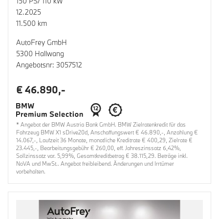
150 PS/ 110 kW
12.2025
11.500 km
AutoFrey GmbH
5300 Hallwang
Angebotsnr: 3057512
€ 46.890,-
* Angebot der BMW Austria Bank GmbH. BMW Zielratenkredit für das
Fahrzeug BMW X1 sDrive20d, Anschaffungswert € 46.890,-, Anzahlung €
14.067,-, Laufzeit 36 Monate, monatliche Kreditrate € 400,29, Zielrate €
23.445,-, Bearbeitungsgebühr € 260,00, eff. Jahreszinssatz 6,42%,
Sollzinssatz var. 5,99%, Gesamtkreditbetrag € 38.115,29. Beträge inkl.
NoVA und MwSt.. Angebot freibleibend. Änderungen und Irrtümer
vorbehalten.