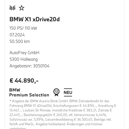
BMW X1 xDrive20d
150 PS/ 110 kW
07.2024
50.500 km
AutoFrey GmbH
5300 Hallwang
Angebotsnr: 3050104
€ 44.890,-
* Angebot der BMW Austria Bank GmbH. BMW Zielratenkredit für das
Fahrzeug BMW X1 xDrive20d, Anschaffungswert € 44.890,-, Anzahlung €
13.467,-, Laufzeit 36 Monate, monatliche Kreditrate € 383,21, Zielrate €
22.445,-, Bearbeitungsgebühr € 260,00, eff. Jahreszinssatz 6,44%,
Sollzinssatz var. 5,99%, Gesamtkreditbetrag € 36.500,65. Beträge inkl.
NoVA und MwSt.. Angebot freibleibend. Änderungen und Irrtümer
vorbehalten.