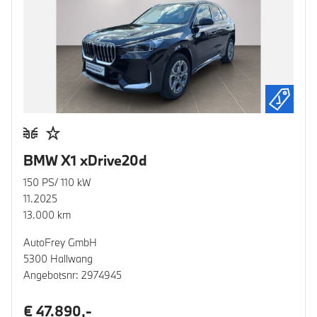
BMW X1 xDrive20d
150 PS/ 110 kW
11.2025
13.000 km
AutoFrey GmbH
5300 Hallwang
Angebotsnr: 2974945
€ 47.890,-