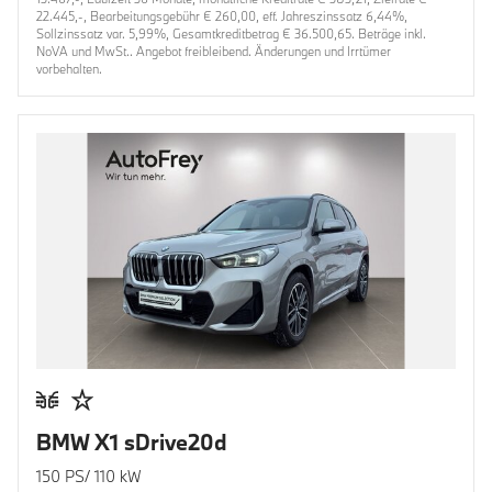
22.445,-, Bearbeitungsgebühr € 260,00, eff. Jahreszinssatz 6,44%,
Sollzinssatz var. 5,99%, Gesamtkreditbetrag € 36.500,65. Beträge inkl.
NoVA und MwSt.. Angebot freibleibend. Änderungen und Irrtümer
vorbehalten.
BMW X1 sDrive20d
150 PS/ 110 kW