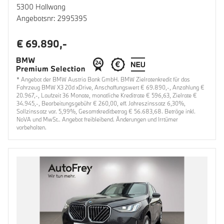
5300 Hallwang
Angebotsnr: 2995395
€ 69.890,-
* Angebot der BMW Austria Bank GmbH. BMW Zielratenkredit für das
Fahrzeug BMW X3 20d xDrive, Anschaffungswert € 69.890,-, Anzahlung €
20.967,-, Laufzeit 36 Monate, monatliche Kreditrate € 596,63, Zielrate €
34.945,-, Bearbeitungsgebühr € 260,00, eff. Jahreszinssatz 6,30%,
Sollzinssatz var. 5,99%, Gesamtkreditbetrag € 56.683,68. Beträge inkl.
NoVA und MwSt.. Angebot freibleibend. Änderungen und Irrtümer
vorbehalten.