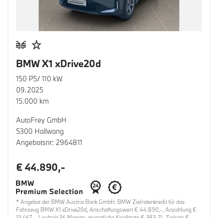
BMW X1 xDrive20d
150 PS/ 110 kW
09.2025
15.000 km
AutoFrey GmbH
5300 Hallwang
Angebotsnr: 2964811
€ 44.890,-
* Angebot der BMW Austria Bank GmbH. BMW Zielratenkredit für das
Fahrzeug BMW X1 xDrive20d, Anschaffungswert € 44.890,-, Anzahlung €
13.467,-, Laufzeit 36 Monate, monatliche Kreditrate € 383,21, Zielrate €