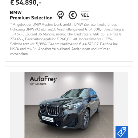
€ 54.890,-
* Angebot der BMW Austria Bank GmbH. BMW Zielratenkredit für das
Fahrzeug BMW iX2 eDrive20, Anschaffungswert € 54.890,-, Anzahlung €
16.467,-, Laufzeit 36 Monate, monatliche Kreditrate € 468,58, Zielrate €
27.445,-, Bearbeitungsgebühr € 260,00, eff. Jahreszinssatz 6,37%,
Sollzinssatz var. 5,99%, Gesamtkreditbetrag € 44.573,87. Beträge inkl.
NoVA und MwSt.. Angebot freibleibend. Änderungen und Irrtümer
vorbehalten.