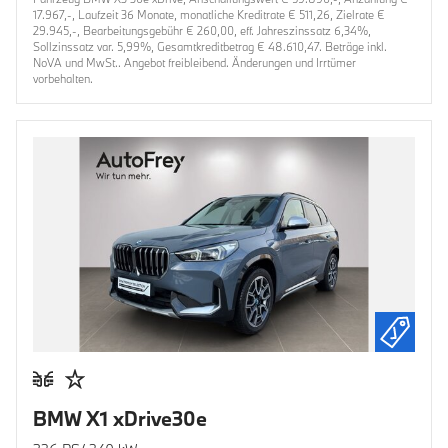
17.967,-, Laufzeit 36 Monate, monatliche Kreditrate € 511,26, Zielrate €
29.945,-, Bearbeitungsgebühr € 260,00, eff. Jahreszinssatz 6,34%,
Sollzinssatz var. 5,99%, Gesamtkreditbetrag € 48.610,47. Beträge inkl.
NoVA und MwSt.. Angebot freibleibend. Änderungen und Irrtümer
vorbehalten.
BMW X1 xDrive30e