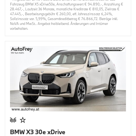
Fahrzeug BMW X5 xDrive50e, Anschaffungswert € 94.890,-, Anzahlung €
28.467,-, Laufzeit 36 Monate, monatliche Kreditrate € 810,05, Zielrate €
47.445,-, Bearbeitungsgebühr € 260,00, eff. Jahreszinssatz 6,24%,
Sollzinssatz var. 5,99%, Gesamtkreditbetrag € 76.866,72. Beträge inkl.
NoVA und MwSt.. Angebot freibleibend. Änderungen und Irrtümer
vorbehalten.
BMW X3 30e xDrive