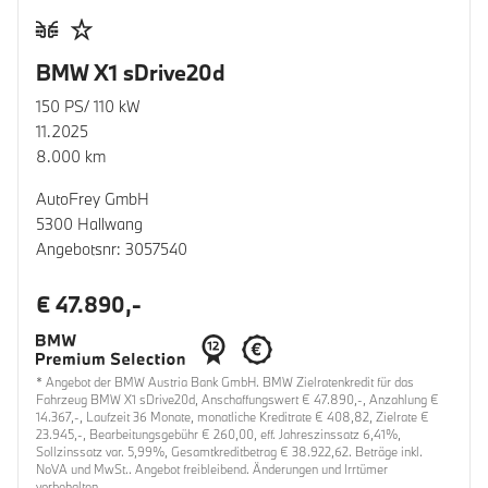
BMW X1 sDrive20d
150 PS/ 110 kW
11.2025
8.000 km
AutoFrey GmbH
5300 Hallwang
Angebotsnr: 3057540
€ 47.890,-
* Angebot der BMW Austria Bank GmbH. BMW Zielratenkredit für das
Fahrzeug BMW X1 sDrive20d, Anschaffungswert € 47.890,-, Anzahlung €
14.367,-, Laufzeit 36 Monate, monatliche Kreditrate € 408,82, Zielrate €
23.945,-, Bearbeitungsgebühr € 260,00, eff. Jahreszinssatz 6,41%,
Sollzinssatz var. 5,99%, Gesamtkreditbetrag € 38.922,62. Beträge inkl.
NoVA und MwSt.. Angebot freibleibend. Änderungen und Irrtümer
vorbehalten.