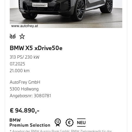
BMW X5 xDrive50e
313 PS/ 230 kW
07.2025
21.000 km
AutoFrey GmbH
5300 Hallwang
Angebotsnr: 3080781
€ 94.890,-
* Angebot der BMW Austria Bank GmbH. BMW Zielratenkredit für das