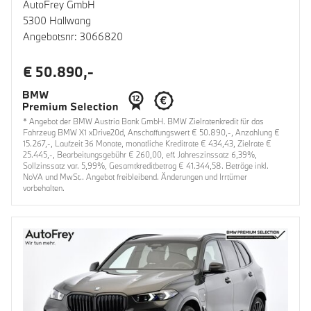
AutoFrey GmbH
5300 Hallwang
Angebotsnr: 3066820
€ 50.890,-
* Angebot der BMW Austria Bank GmbH. BMW Zielratenkredit für das
Fahrzeug BMW X1 xDrive20d, Anschaffungswert € 50.890,-, Anzahlung €
15.267,-, Laufzeit 36 Monate, monatliche Kreditrate € 434,43, Zielrate €
25.445,-, Bearbeitungsgebühr € 260,00, eff. Jahreszinssatz 6,39%,
Sollzinssatz var. 5,99%, Gesamtkreditbetrag € 41.344,58. Beträge inkl.
NoVA und MwSt.. Angebot freibleibend. Änderungen und Irrtümer
vorbehalten.