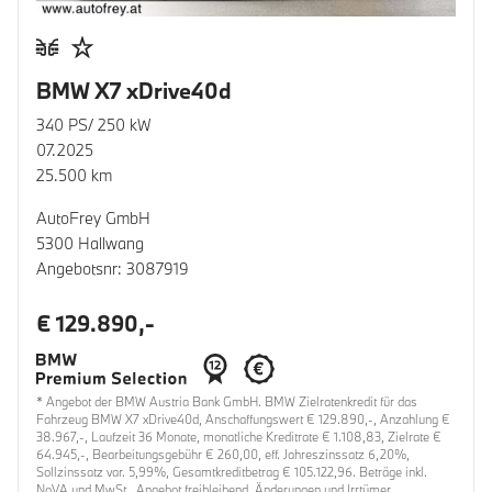
BMW X7 xDrive40d
340 PS/ 250 kW
07.2025
25.500 km
AutoFrey GmbH
5300 Hallwang
Angebotsnr: 3087919
€ 129.890,-
* Angebot der BMW Austria Bank GmbH. BMW Zielratenkredit für das
Fahrzeug BMW X7 xDrive40d, Anschaffungswert € 129.890,-, Anzahlung €
38.967,-, Laufzeit 36 Monate, monatliche Kreditrate € 1.108,83, Zielrate €
64.945,-, Bearbeitungsgebühr € 260,00, eff. Jahreszinssatz 6,20%,
Sollzinssatz var. 5,99%, Gesamtkreditbetrag € 105.122,96. Beträge inkl.
NoVA und MwSt.. Angebot freibleibend. Änderungen und Irrtümer