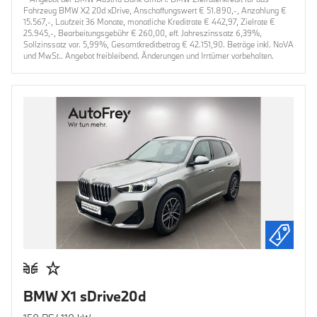
Fahrzeug BMW X2 20d xDrive, Anschaffungswert € 51.890,-, Anzahlung €
15.567,-, Laufzeit 36 Monate, monatliche Kreditrate € 442,97, Zielrate €
25.945,-, Bearbeitungsgebühr € 260,00, eff. Jahreszinssatz 6,39%,
Sollzinssatz var. 5,99%, Gesamtkreditbetrag € 42.151,90. Beträge inkl. NoVA
und MwSt.. Angebot freibleibend. Änderungen und Irrtümer vorbehalten.
BMW X1 sDrive20d