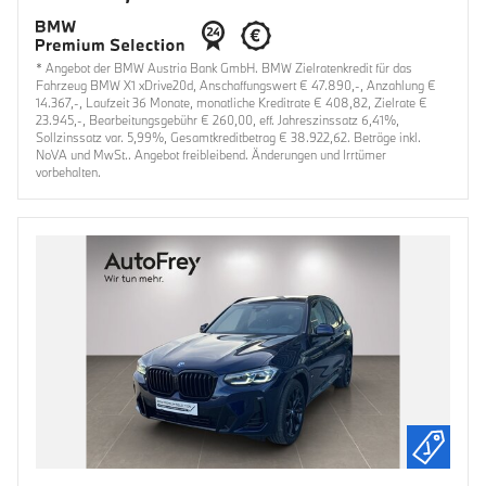
* Angebot der BMW Austria Bank GmbH. BMW Zielratenkredit für das
Fahrzeug BMW X1 xDrive20d, Anschaffungswert € 47.890,-, Anzahlung €
14.367,-, Laufzeit 36 Monate, monatliche Kreditrate € 408,82, Zielrate €
23.945,-, Bearbeitungsgebühr € 260,00, eff. Jahreszinssatz 6,41%,
Sollzinssatz var. 5,99%, Gesamtkreditbetrag € 38.922,62. Beträge inkl.
NoVA und MwSt.. Angebot freibleibend. Änderungen und Irrtümer
vorbehalten.