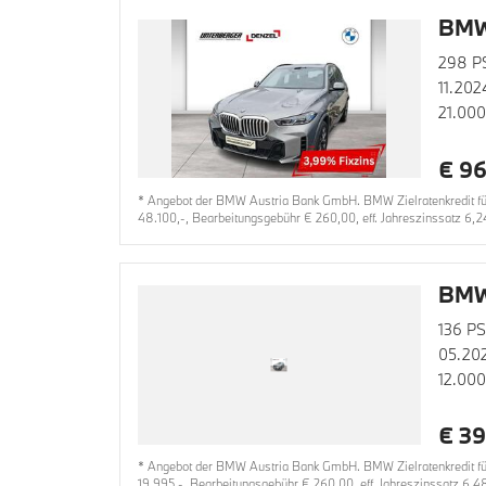
BMW
298 P
11.202
21.00
€ 96
* Angebot der BMW Austria Bank GmbH. BMW Zielratenkredit für
48.100,-, Bearbeitungsgebühr € 260,00, eff. Jahreszinssatz 6,2
BMW 
136 PS
05.20
12.00
€ 39
* Angebot der BMW Austria Bank GmbH. BMW Zielratenkredit für 
19.995,-, Bearbeitungsgebühr € 260,00, eff. Jahreszinssatz 6,4