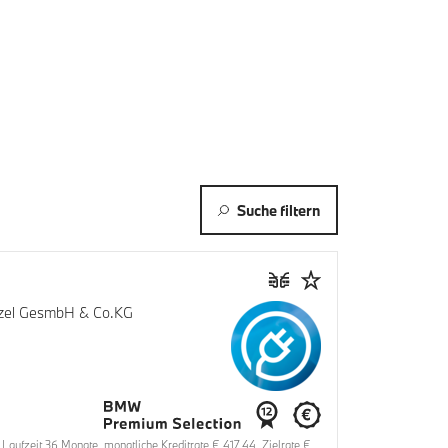
Suche filtern
enzel GesmbH & Co.KG
ufzeit 36 Monate, monatliche Kreditrate € 417,44, Zielrate €