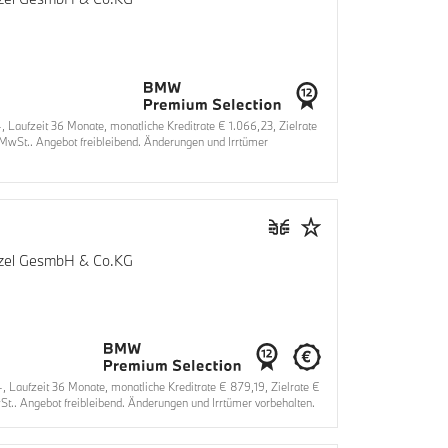
aufzeit 36 Monate, monatliche Kreditrate € 1.066,23, Zielrate
MwSt.. Angebot freibleibend. Änderungen und Irrtümer
enzel GesmbH & Co.KG
aufzeit 36 Monate, monatliche Kreditrate € 879,19, Zielrate €
t.. Angebot freibleibend. Änderungen und Irrtümer vorbehalten.