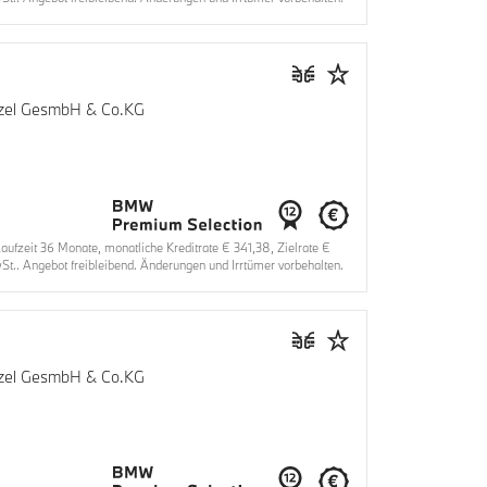
enzel GesmbH & Co.KG
fzeit 36 Monate, monatliche Kreditrate € 341,38, Zielrate €
t.. Angebot freibleibend. Änderungen und Irrtümer vorbehalten.
enzel GesmbH & Co.KG