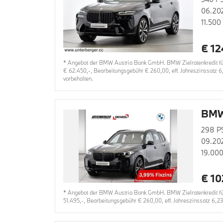
06.20
11.500
€ 12
* Angebot der BMW Austria Bank GmbH. BMW Zielratenkredit für
€ 62.450,-, Bearbeitungsgebühr € 260,00, eff. Jahreszinssatz 6
vorbehalten.
BMW
298 P
09.20
19.00
€ 10
* Angebot der BMW Austria Bank GmbH. BMW Zielratenkredit für
51.495,-, Bearbeitungsgebühr € 260,00, eff. Jahreszinssatz 6,2