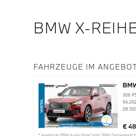
BMW X-REIH
FAHRZEUGE IM ANGEBO
BMW
306 P
VORTEIL
04.20
28.50
€ 48
* Angebot der BMW Austria Bank GmbH. BMW Zielratenkredit für