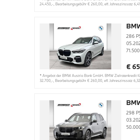
24.450,-, Bearbeitungsgebühr € 260,00, eff. Jahreszinssatz 6,4
BMW
286 P
05.20
71.500
€ 65
* Angebot der BMW Austria Bank GmbH. BMW Zielratenkredit für
32.700,-, Bearbeitungsgebühr € 260,00, eff. Jahreszinssatz 6,3
BMW
298 P
03.20
50.00