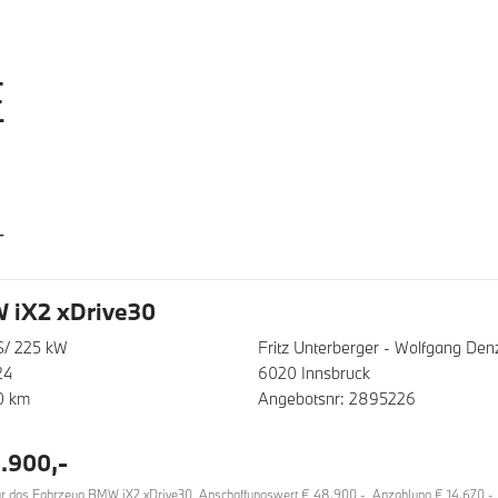
E
T
 iX2 xDrive30
S/ 225 kW
Fritz Unterberger - Wolfgang D
24
6020 Innsbruck
0 km
Angebotsnr: 2895226
.900,-
 das Fahrzeug BMW iX2 xDrive30, Anschaffungswert € 48.900,-, Anzahlung € 14.670,-, La