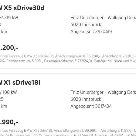
 X5 xDrive30d
S/ 219 kW
Fritz Unterberger - Wolfgang D
4
6020 Innsbruck
0 km
Angebotsnr: 2970419
.200,-
 das Fahrzeug BMW X5 xDrive30d, Anschaffungswert € 96.200,-, Anzahlung € 28.860,-, L
4%, Sollzinssatz var. 5,99%, Gesamtkreditbetrag € 77.924,31. Beträge inkl. NoVA und MwSt
X1 sDrive18i
/ 100 kW
Fritz Unterberger - Wolfgang D
25
6020 Innsbruck
0 km
Angebotsnr: 3017434
.990,-
das Fahrzeug BMW X1 sDrive18i, Anschaffungswert € 39.990,-, Anzahlung € 11.997,-, Lau
8%, Sollzinssatz var. 5,99%, Gesamtkreditbetrag € 32.544,78. Beträge inkl. NoVA und MwS