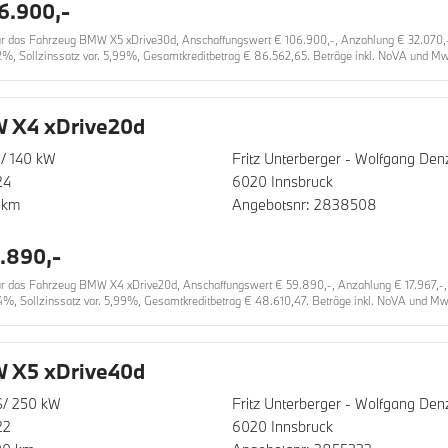
6.900,-
 das Fahrzeug BMW X5 xDrive30d, Anschaffungswert € 106.900,-, Anzahlung € 32.070,-, La
2%, Sollzinssatz var. 5,99%, Gesamtkreditbetrag € 86.562,65. Beträge inkl. NoVA und MwS
 X4 xDrive20d
/ 140 kW
Fritz Unterberger - Wolfgang D
24
6020 Innsbruck
 km
Angebotsnr: 2838508
.890,-
das Fahrzeug BMW X4 xDrive20d, Anschaffungswert € 59.890,-, Anzahlung € 17.967,-, Lau
4%, Sollzinssatz var. 5,99%, Gesamtkreditbetrag € 48.610,47. Beträge inkl. NoVA und MwS
 X5 xDrive40d
S/ 250 kW
Fritz Unterberger - Wolfgang D
22
6020 Innsbruck