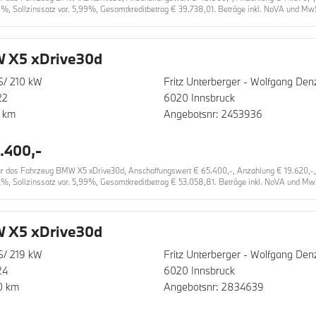
1%, Sollzinssatz var. 5,99%, Gesamtkreditbetrag € 39.738,01. Beträge inkl. NoVA und MwSt
 X5 xDrive30d
S/ 210 kW
Fritz Unterberger - Wolfgang D
22
6020 Innsbruck
 km
Angebotsnr: 2453936
.400,-
 das Fahrzeug BMW X5 xDrive30d, Anschaffungswert € 65.400,-, Anzahlung € 19.620,-, La
2%, Sollzinssatz var. 5,99%, Gesamtkreditbetrag € 53.058,81. Beträge inkl. NoVA und MwS
 X5 xDrive30d
S/ 219 kW
Fritz Unterberger - Wolfgang D
24
6020 Innsbruck
0 km
Angebotsnr: 2834639