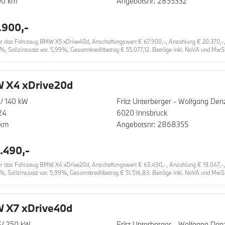
00 km
Angebotsnr: 2855332
.900,-
 das Fahrzeug BMW X5 xDrive40d, Anschaffungswert € 67.900,-, Anzahlung € 20.370,-, La
%, Sollzinssatz var. 5,99%, Gesamtkreditbetrag € 55.077,12. Beträge inkl. NoVA und MwSt
 X4 xDrive20d
/ 140 kW
Fritz Unterberger - Wolfgang D
24
6020 Innsbruck
 km
Angebotsnr: 2868355
.490,-
 das Fahrzeug BMW X4 xDrive20d, Anschaffungswert € 63.490,-, Anzahlung € 19.047,-, La
%, Sollzinssatz var. 5,99%, Gesamtkreditbetrag € 51.516,83. Beträge inkl. NoVA und MwSt
 X7 xDrive40d
S/ 250 kW
Fritz Unterberger - Wolfgang D