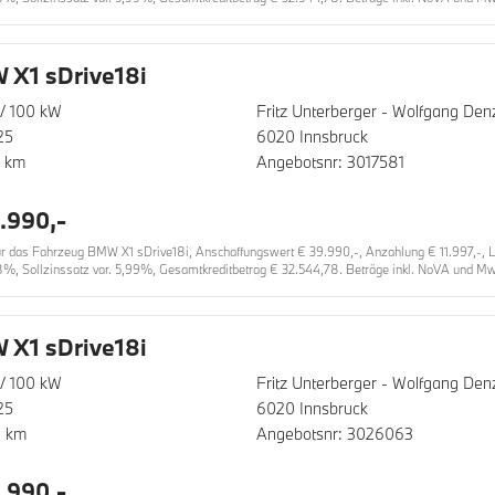
X1 sDrive18i
/ 100 kW
Fritz Unterberger - Wolfgang D
25
6020 Innsbruck
0 km
Angebotsnr: 3017581
.990,-
das Fahrzeug BMW X1 sDrive18i, Anschaffungswert € 39.990,-, Anzahlung € 11.997,-, Lau
8%, Sollzinssatz var. 5,99%, Gesamtkreditbetrag € 32.544,78. Beträge inkl. NoVA und MwS
X1 sDrive18i
/ 100 kW
Fritz Unterberger - Wolfgang D
25
6020 Innsbruck
0 km
Angebotsnr: 3026063
.990,-