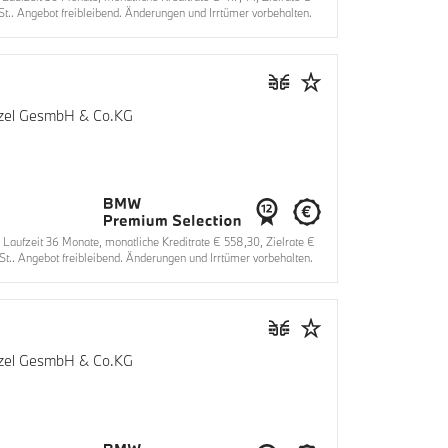
.. Angebot freibleibend. Änderungen und Irrtümer vorbehalten.
enzel GesmbH & Co.KG
ufzeit 36 Monate, monatliche Kreditrate € 558,30, Zielrate €
t.. Angebot freibleibend. Änderungen und Irrtümer vorbehalten.
enzel GesmbH & Co.KG