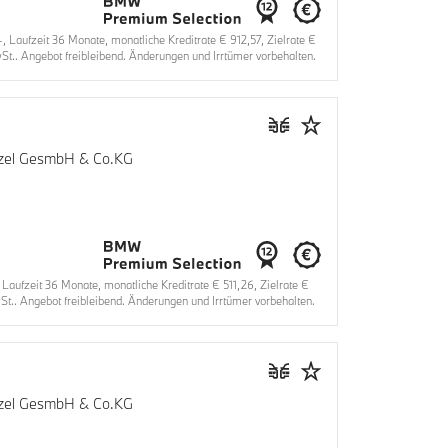
ufzeit 36 Monate, monatliche Kreditrate € 912,57, Zielrate €
t.. Angebot freibleibend. Änderungen und Irrtümer vorbehalten.
enzel GesmbH & Co.KG
fzeit 36 Monate, monatliche Kreditrate € 511,26, Zielrate €
t.. Angebot freibleibend. Änderungen und Irrtümer vorbehalten.
enzel GesmbH & Co.KG