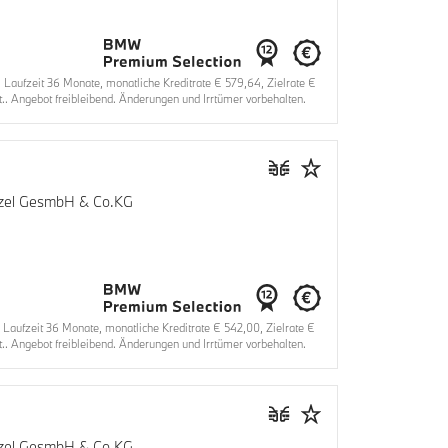
ufzeit 36 Monate, monatliche Kreditrate € 579,64, Zielrate €
.. Angebot freibleibend. Änderungen und Irrtümer vorbehalten.
enzel GesmbH & Co.KG
ufzeit 36 Monate, monatliche Kreditrate € 542,00, Zielrate €
.. Angebot freibleibend. Änderungen und Irrtümer vorbehalten.
enzel GesmbH & Co.KG