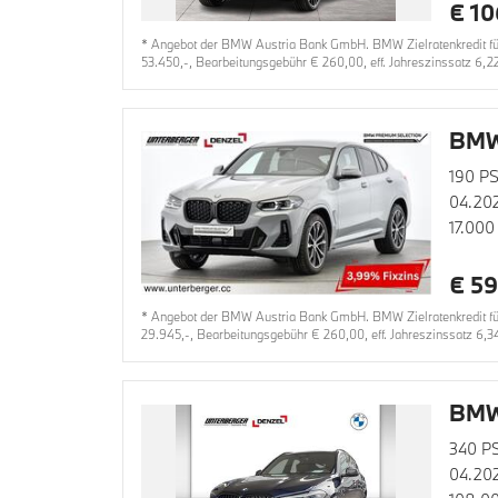
€ 10
* Angebot der BMW Austria Bank GmbH. BMW Zielratenkredit für
53.450,-, Bearbeitungsgebühr € 260,00, eff. Jahreszinssatz 6,2
BMW
190 PS
04.20
17.000
€ 59
* Angebot der BMW Austria Bank GmbH. BMW Zielratenkredit für 
29.945,-, Bearbeitungsgebühr € 260,00, eff. Jahreszinssatz 6,3
BMW
340 P
04.20