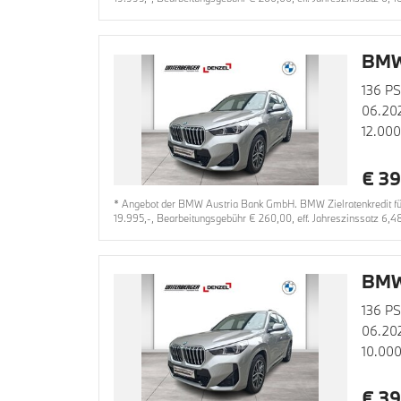
BMW 
136 PS
06.20
12.00
€ 39
* Angebot der BMW Austria Bank GmbH. BMW Zielratenkredit für 
19.995,-, Bearbeitungsgebühr € 260,00, eff. Jahreszinssatz 6,4
BMW 
136 PS
06.20
10.00
€ 39