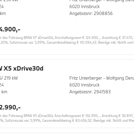
24
6020 Innsbruck
 km
Angebotsnr: 2908856
4.900,-
 das Fahrzeug BMW X7 xDrive40d, Anschaffungswert € 124.900,-, Anzahlung € 37.470,-, L
,20%, Sollzinssatz var. 5,99%, Gesamtkreditbetrag € 101.094,43. Beträge inkl. NoVA und 
 X5 xDrive30d
S/ 219 kW
Fritz Unterberger - Wolfgang D
24
6020 Innsbruck
0 km
Angebotsnr: 2941583
2.990,-
 das Fahrzeug BMW X5 xDrive30d, Anschaffungswert € 102.990,-, Anzahlung € 30.897,-, L
3%, Sollzinssatz var. 5,99%, Gesamtkreditbetrag € 83.406,02. Beträge inkl. NoVA und MwS