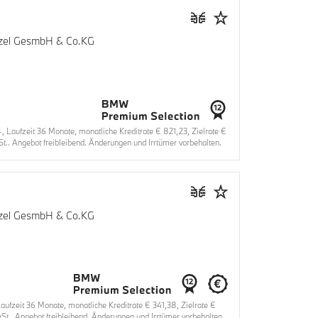
enzel GesmbH & Co.KG
aufzeit 36 Monate, monatliche Kreditrate € 821,23, Zielrate €
.. Angebot freibleibend. Änderungen und Irrtümer vorbehalten.
enzel GesmbH & Co.KG
fzeit 36 Monate, monatliche Kreditrate € 341,38, Zielrate €
t.. Angebot freibleibend. Änderungen und Irrtümer vorbehalten.