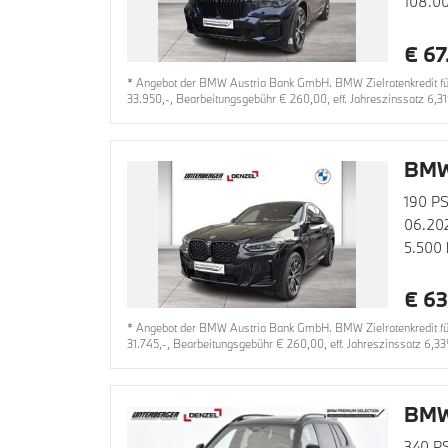
108.0
€ 67
* Angebot der BMW Austria Bank GmbH. BMW Zielratenkredit für
33.950,-, Bearbeitungsgebühr € 260,00, eff. Jahreszinssatz 6,31
BMW
190 PS
06.20
5.500
€ 63
* Angebot der BMW Austria Bank GmbH. BMW Zielratenkredit für
31.745,-, Bearbeitungsgebühr € 260,00, eff. Jahreszinssatz 6,33
BMW
340 P