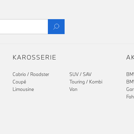
KAROSSERIE
A
Cabrio / Roadster
SUV / SAV
BMW
Coupé
Touring / Kombi
BMW
Limousine
Van
Gar
Fah