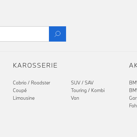
KAROSSERIE
A
Cabrio / Roadster
SUV / SAV
BMW
Coupé
Touring / Kombi
BMW
Limousine
Van
Gar
Fah