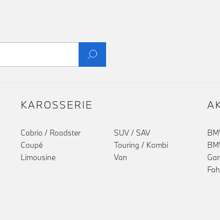
KAROSSERIE
A
Cabrio / Roadster
SUV / SAV
BMW
Coupé
Touring / Kombi
BMW
Limousine
Van
Gar
Fah