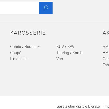
KAROSSERIE
A
Cabrio / Roadster
SUV / SAV
BMW
Coupé
Touring / Kombi
BMW
Limousine
Van
Gar
Fah
Gesetz über digitale Dienste
Im