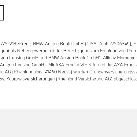
7752213)/Kredit: BMW Austria Bank GmbH (GISA-Zahl: 27506349), Si
sagent als Nebengewerbe mit der Berechtigung zum Empfang von Prämie
tria Leasing GmbH und BMW Austria Bank GmbH), Allianz Elementar 
ustria Leasing GmbH). Mit AXA France VIE S.A. und der AXA France 
ung AG (Rheinlandplatz, 41460 Neuss) wurden Gruppenversicherungsv
zw. Kaufpreisversicherungen (Rheinland Versicherung AG) abgeschlos