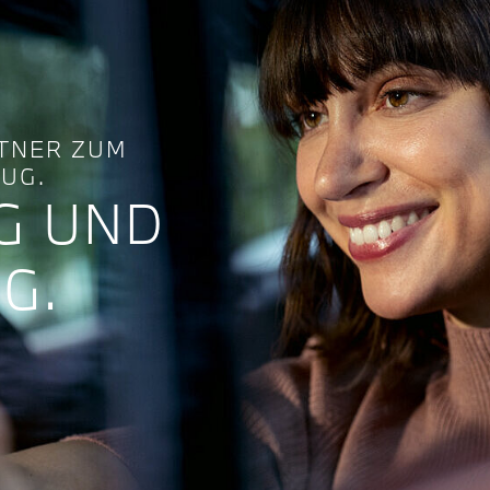
RTNER ZUM
UG.
NG UND
G.