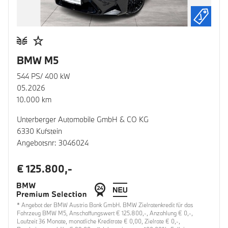
BMW M5
544 PS/ 400 kW
05.2026
10.000 km
Unterberger Automobile GmbH & CO KG
6330 Kufstein
Angebotsnr: 3046024
€ 125.800,-
* Angebot der BMW Austria Bank GmbH. BMW Zielratenkredit für das
Fahrzeug BMW M5, Anschaffungswert € 125.800,-, Anzahlung € 0,-,
Laufzeit 36 Monate, monatliche Kreditrate € 0,00, Zielrate € 0,-,