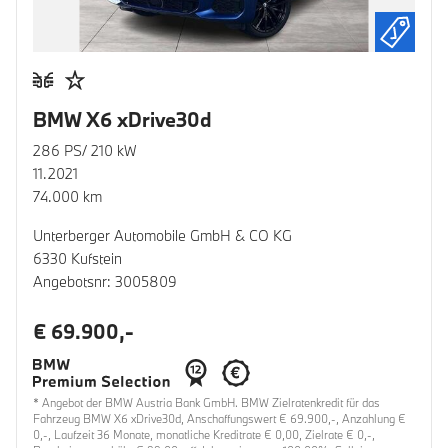
BMW X6 xDrive30d
286 PS/ 210 kW
11.2021
74.000 km
Unterberger Automobile GmbH & CO KG
6330 Kufstein
Angebotsnr: 3005809
€ 69.900,-
* Angebot der BMW Austria Bank GmbH. BMW Zielratenkredit für das
Fahrzeug BMW X6 xDrive30d, Anschaffungswert € 69.900,-, Anzahlung €
0,-, Laufzeit 36 Monate, monatliche Kreditrate € 0,00, Zielrate € 0,-,