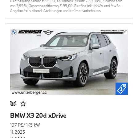
Bearbeitungsgebühr € 99,00, eff. Jahreszinssatz -100,00%, Sollzinssatz
var. 5,99%, Gesamtkreditbetrag € 99,00. Beträge inkl. NoVA und MwSt..
Angebot freibleibend. Änderungen und Irrtümer vorbehalten.
BMW X3 20d xDrive
197 PS/ 145 kW
11.2025