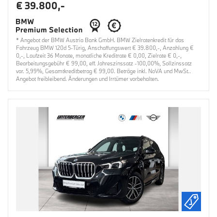
€ 39.800,-
* Angebot der BMW Austria Bank GmbH. BMW Zielratenkredit für das
Fahrzeug BMW 120d 5-Türig, Anschaffungswert € 39.800,-, Anzahlung €
0,-, Laufzeit 36 Monate, monatliche Kreditrate € 0,00, Zielrate € 0,-,
Bearbeitungsgebühr € 99,00, eff. Jahreszinssatz -100,00%, Sollzinssatz
var. 5,99%, Gesamtkreditbetrag € 99,00. Beträge inkl. NoVA und MwSt..
Angebot freibleibend. Änderungen und Irrtümer vorbehalten.