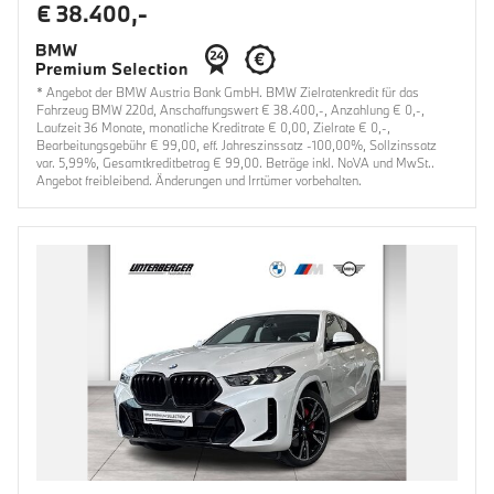
€ 38.400,-
* Angebot der BMW Austria Bank GmbH. BMW Zielratenkredit für das
Fahrzeug BMW 220d, Anschaffungswert € 38.400,-, Anzahlung € 0,-,
Laufzeit 36 Monate, monatliche Kreditrate € 0,00, Zielrate € 0,-,
Bearbeitungsgebühr € 99,00, eff. Jahreszinssatz -100,00%, Sollzinssatz
var. 5,99%, Gesamtkreditbetrag € 99,00. Beträge inkl. NoVA und MwSt..
Angebot freibleibend. Änderungen und Irrtümer vorbehalten.