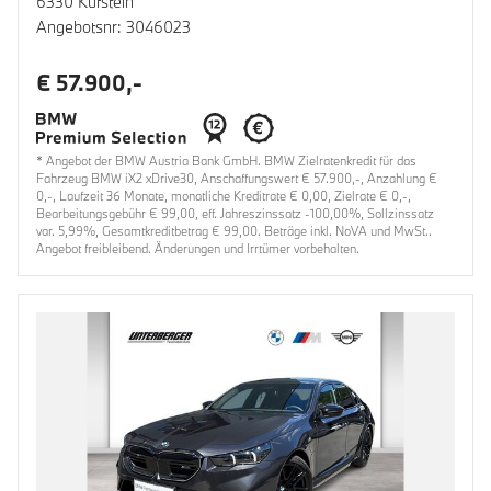
6330 Kufstein
Angebotsnr: 3046023
€ 57.900,-
* Angebot der BMW Austria Bank GmbH. BMW Zielratenkredit für das
Fahrzeug BMW iX2 xDrive30, Anschaffungswert € 57.900,-, Anzahlung €
0,-, Laufzeit 36 Monate, monatliche Kreditrate € 0,00, Zielrate € 0,-,
Bearbeitungsgebühr € 99,00, eff. Jahreszinssatz -100,00%, Sollzinssatz
var. 5,99%, Gesamtkreditbetrag € 99,00. Beträge inkl. NoVA und MwSt..
Angebot freibleibend. Änderungen und Irrtümer vorbehalten.