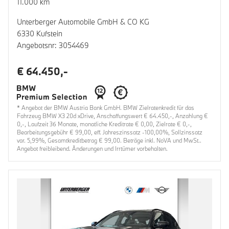
11.000 km
Unterberger Automobile GmbH & CO KG
6330 Kufstein
Angebotsnr: 3054469
€ 64.450,-
* Angebot der BMW Austria Bank GmbH. BMW Zielratenkredit für das
Fahrzeug BMW X3 20d xDrive, Anschaffungswert € 64.450,-, Anzahlung €
0,-, Laufzeit 36 Monate, monatliche Kreditrate € 0,00, Zielrate € 0,-,
Bearbeitungsgebühr € 99,00, eff. Jahreszinssatz -100,00%, Sollzinssatz
var. 5,99%, Gesamtkreditbetrag € 99,00. Beträge inkl. NoVA und MwSt..
Angebot freibleibend. Änderungen und Irrtümer vorbehalten.