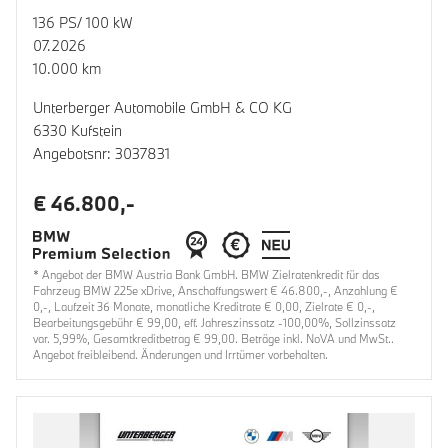
136 PS/ 100 kW
07.2026
10.000 km
Unterberger Automobile GmbH & CO KG
6330 Kufstein
Angebotsnr: 3037831
€ 46.800,-
* Angebot der BMW Austria Bank GmbH. BMW Zielratenkredit für das
Fahrzeug BMW 225e xDrive, Anschaffungswert € 46.800,-, Anzahlung €
0,-, Laufzeit 36 Monate, monatliche Kreditrate € 0,00, Zielrate € 0,-,
Bearbeitungsgebühr € 99,00, eff. Jahreszinssatz -100,00%, Sollzinssatz
var. 5,99%, Gesamtkreditbetrag € 99,00. Beträge inkl. NoVA und MwSt..
Angebot freibleibend. Änderungen und Irrtümer vorbehalten.