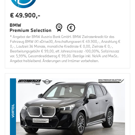
€ 49.900,-
* Angebot der BMW Austria Bank GmbH. BMW Zielratenkredit für das
Fahrzeug BMW iX1 xDrive30, Anschaffungswert € 49.900,-, Anzahlung €
0,-, Laufzeit 36 Monate, monatliche Kreditrate € 0,00, Zielrate € 0,-,
Bearbeitungsgebühr € 99,00, eff. Jahreszinssatz -100,00%, Sollzinssatz
var. 5,99%, Gesamtkreditbetrag € 99,00. Beträge inkl. NoVA und MwSt..
Angebot freibleibend. Änderungen und Irrtümer vorbehalten.
VORTEIL