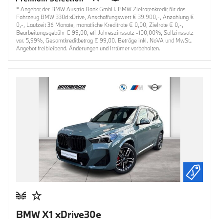
* Angebot der BMW Austria Bank GmbH. BMW Zielratenkredit für das
Fahrzeug BMW 330d xDrive, Anschaffungswert € 39.900,-, Anzahlung €
0,-, Laufzeit 36 Monate, monatliche Kreditrate € 0,00, Zielrate € 0,-,
Bearbeitungsgebühr € 99,00, eff. Jahreszinssatz -100,00%, Sollzinssatz
var. 5,99%, Gesamtkreditbetrag € 99,00. Beträge inkl. NoVA und MwSt..
Angebot freibleibend. Änderungen und Irrtümer vorbehalten.
BMW X1 xDrive30e