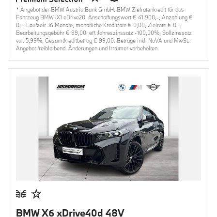
* Angebot der BMW Austria Bank GmbH. BMW Zielratenkredit für das
Fahrzeug BMW iX1 eDrive20, Anschaffungswert € 41.900,-, Anzahlung €
0,-, Laufzeit 36 Monate, monatliche Kreditrate € 0,00, Zielrate € 0,-,
Bearbeitungsgebühr € 99,00, eff. Jahreszinssatz -100,00%, Sollzinssatz
var. 5,99%, Gesamtkreditbetrag € 99,00. Beträge inkl. NoVA und MwSt..
Angebot freibleibend. Änderungen und Irrtümer vorbehalten.
BMW X6 xDrive40d 48V