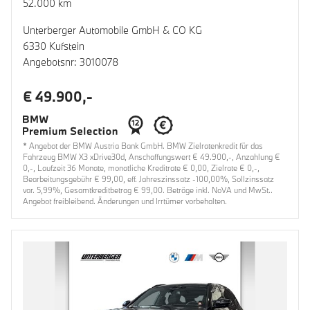
52.000 km
Unterberger Automobile GmbH & CO KG
6330 Kufstein
Angebotsnr: 3010078
€ 49.900,-
* Angebot der BMW Austria Bank GmbH. BMW Zielratenkredit für das
Fahrzeug BMW X3 xDrive30d, Anschaffungswert € 49.900,-, Anzahlung €
0,-, Laufzeit 36 Monate, monatliche Kreditrate € 0,00, Zielrate € 0,-,
Bearbeitungsgebühr € 99,00, eff. Jahreszinssatz -100,00%, Sollzinssatz
var. 5,99%, Gesamtkreditbetrag € 99,00. Beträge inkl. NoVA und MwSt..
Angebot freibleibend. Änderungen und Irrtümer vorbehalten.