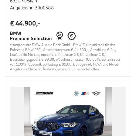
6330 Kufstein
Angebotsnr: 3000588
€ 44.900,-
* Angebot der BMW Austria Bank GmbH. BMW Zielratenkredit für das
Fahrzeug BMW 220i, Anschaffungswert € 44.900,-, Anzahlung € 0,-,
Laufzeit 36 Monate, monatliche Kreditrate € 0,00, Zielrate € 0,-,
Bearbeitungsgebühr € 99,00, eff. Jahreszinssatz -100,00%, Sollzinssatz
var. 5,99%, Gesamtkreditbetrag € 99,00. Beträge inkl. NoVA und MwSt..
Angebot freibleibend. Änderungen und Irrtümer vorbehalten.