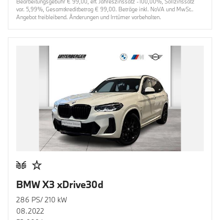
Bearbeitungsgebühr € 99,00, eff. Jahreszinssatz -100,00%, Sollzinssatz
var. 5,99%, Gesamtkreditbetrag € 99,00. Beträge inkl. NoVA und MwSt..
Angebot freibleibend. Änderungen und Irrtümer vorbehalten.
BMW X3 xDrive30d
286 PS/ 210 kW
08.2022