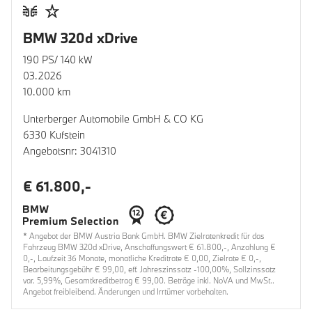
BMW 320d xDrive
190 PS/ 140 kW
03.2026
10.000 km
Unterberger Automobile GmbH & CO KG
6330 Kufstein
Angebotsnr: 3041310
€ 61.800,-
* Angebot der BMW Austria Bank GmbH. BMW Zielratenkredit für das
Fahrzeug BMW 320d xDrive, Anschaffungswert € 61.800,-, Anzahlung €
0,-, Laufzeit 36 Monate, monatliche Kreditrate € 0,00, Zielrate € 0,-,
Bearbeitungsgebühr € 99,00, eff. Jahreszinssatz -100,00%, Sollzinssatz
var. 5,99%, Gesamtkreditbetrag € 99,00. Beträge inkl. NoVA und MwSt..
Angebot freibleibend. Änderungen und Irrtümer vorbehalten.