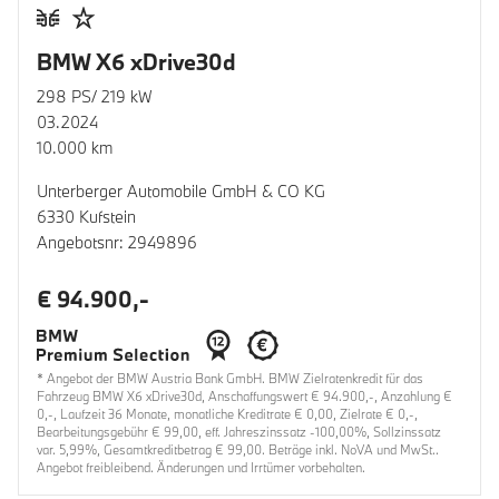
BMW X6 xDrive30d
298 PS/ 219 kW
03.2024
10.000 km
Unterberger Automobile GmbH & CO KG
6330 Kufstein
Angebotsnr: 2949896
€ 94.900,-
* Angebot der BMW Austria Bank GmbH. BMW Zielratenkredit für das
Fahrzeug BMW X6 xDrive30d, Anschaffungswert € 94.900,-, Anzahlung €
0,-, Laufzeit 36 Monate, monatliche Kreditrate € 0,00, Zielrate € 0,-,
Bearbeitungsgebühr € 99,00, eff. Jahreszinssatz -100,00%, Sollzinssatz
var. 5,99%, Gesamtkreditbetrag € 99,00. Beträge inkl. NoVA und MwSt..
Angebot freibleibend. Änderungen und Irrtümer vorbehalten.