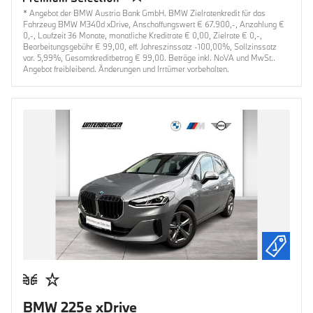
* Angebot der BMW Austria Bank GmbH. BMW Zielratenkredit für das
Fahrzeug BMW M340d xDrive, Anschaffungswert € 67.900,-, Anzahlung €
0,-, Laufzeit 36 Monate, monatliche Kreditrate € 0,00, Zielrate € 0,-,
Bearbeitungsgebühr € 99,00, eff. Jahreszinssatz -100,00%, Sollzinssatz
var. 5,99%, Gesamtkreditbetrag € 99,00. Beträge inkl. NoVA und MwSt..
Angebot freibleibend. Änderungen und Irrtümer vorbehalten.
BMW 225e xDrive