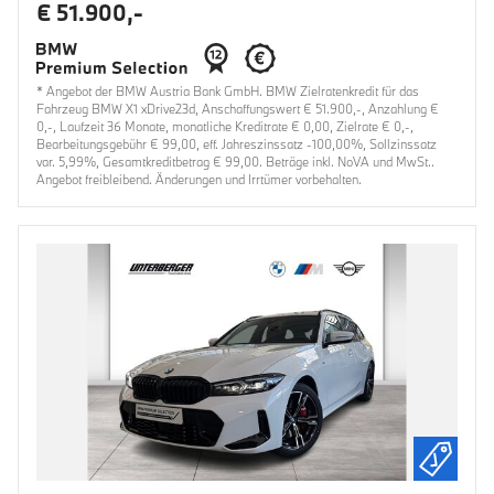
€ 51.900,-
* Angebot der BMW Austria Bank GmbH. BMW Zielratenkredit für das
Fahrzeug BMW X1 xDrive23d, Anschaffungswert € 51.900,-, Anzahlung €
0,-, Laufzeit 36 Monate, monatliche Kreditrate € 0,00, Zielrate € 0,-,
Bearbeitungsgebühr € 99,00, eff. Jahreszinssatz -100,00%, Sollzinssatz
var. 5,99%, Gesamtkreditbetrag € 99,00. Beträge inkl. NoVA und MwSt..
Angebot freibleibend. Änderungen und Irrtümer vorbehalten.