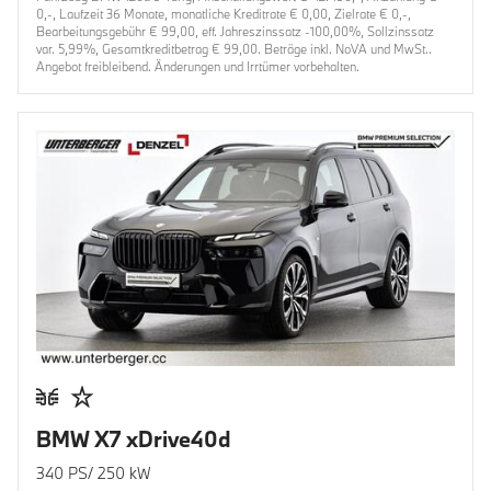
0,-, Laufzeit 36 Monate, monatliche Kreditrate € 0,00, Zielrate € 0,-,
Bearbeitungsgebühr € 99,00, eff. Jahreszinssatz -100,00%, Sollzinssatz
var. 5,99%, Gesamtkreditbetrag € 99,00. Beträge inkl. NoVA und MwSt..
Angebot freibleibend. Änderungen und Irrtümer vorbehalten.
BMW X7 xDrive40d
340 PS/ 250 kW