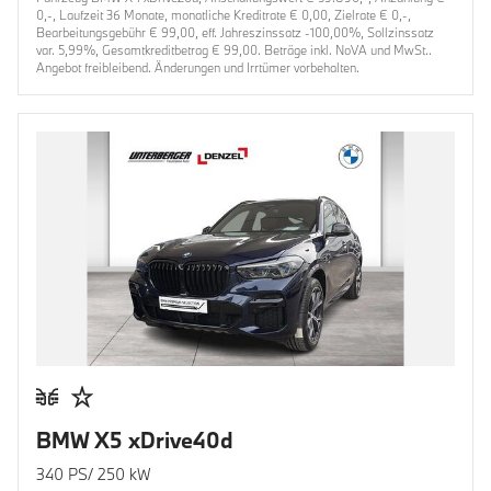
0,-, Laufzeit 36 Monate, monatliche Kreditrate € 0,00, Zielrate € 0,-,
Bearbeitungsgebühr € 99,00, eff. Jahreszinssatz -100,00%, Sollzinssatz
var. 5,99%, Gesamtkreditbetrag € 99,00. Beträge inkl. NoVA und MwSt..
Angebot freibleibend. Änderungen und Irrtümer vorbehalten.
BMW X5 xDrive40d
340 PS/ 250 kW