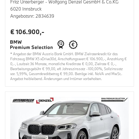
Fritz Unterberger - Wolfgang Denzel GesmbH & Co.KG
6020 Innsbruck
Angebotsnr: 2834639
€ 106.900,-
* Angebot der BMW Austria Bank GmbH. BMW Zielratenkredit für das
Fahrzeug BMW X5 xDrive30d, Anschaffungswert € 106.900,-, Anzahlung €
0,-, Laufzeit 36 Monate, monatliche Kreditrate € 0,00, Zielrate € 0,-,
Bearbeitungsgebühr € 99,00, eff. Jahreszinssatz -100,00%, Sollzinssatz
var. 5,99%, Gesamtkreditbetrag € 99,00. Beträge inkl. NoVA und MwSt..
Angebot freibleibend. Änderungen und Irrtümer vorbehalten.