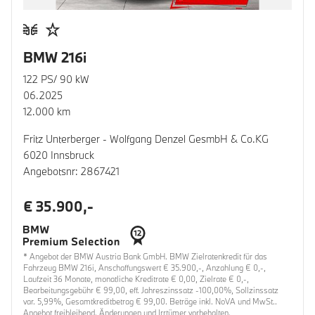
BMW 216i
122 PS/ 90 kW
06.2025
12.000 km
Fritz Unterberger - Wolfgang Denzel GesmbH & Co.KG
6020 Innsbruck
Angebotsnr: 2867421
€ 35.900,-
* Angebot der BMW Austria Bank GmbH. BMW Zielratenkredit für das
Fahrzeug BMW 216i, Anschaffungswert € 35.900,-, Anzahlung € 0,-,
Laufzeit 36 Monate, monatliche Kreditrate € 0,00, Zielrate € 0,-,
Bearbeitungsgebühr € 99,00, eff. Jahreszinssatz -100,00%, Sollzinssatz
var. 5,99%, Gesamtkreditbetrag € 99,00. Beträge inkl. NoVA und MwSt..
Angebot freibleibend. Änderungen und Irrtümer vorbehalten.