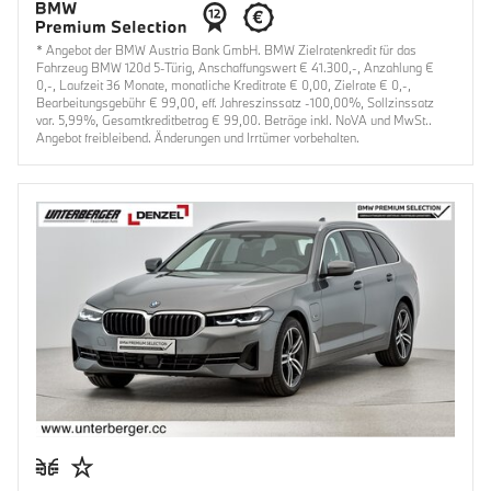
* Angebot der BMW Austria Bank GmbH. BMW Zielratenkredit für das
Fahrzeug BMW 120d 5-Türig, Anschaffungswert € 41.300,-, Anzahlung €
0,-, Laufzeit 36 Monate, monatliche Kreditrate € 0,00, Zielrate € 0,-,
Bearbeitungsgebühr € 99,00, eff. Jahreszinssatz -100,00%, Sollzinssatz
var. 5,99%, Gesamtkreditbetrag € 99,00. Beträge inkl. NoVA und MwSt..
Angebot freibleibend. Änderungen und Irrtümer vorbehalten.