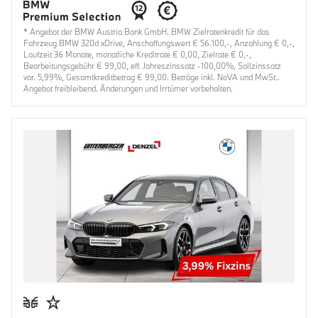
* Angebot der BMW Austria Bank GmbH. BMW Zielratenkredit für das
Fahrzeug BMW 320d xDrive, Anschaffungswert € 56.100,-, Anzahlung € 0,-,
Laufzeit 36 Monate, monatliche Kreditrate € 0,00, Zielrate € 0,-,
Bearbeitungsgebühr € 99,00, eff. Jahreszinssatz -100,00%, Sollzinssatz
var. 5,99%, Gesamtkreditbetrag € 99,00. Beträge inkl. NoVA und MwSt..
Angebot freibleibend. Änderungen und Irrtümer vorbehalten.