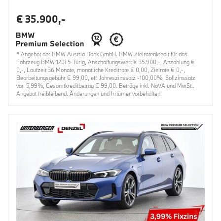
€ 35.900,-
* Angebot der BMW Austria Bank GmbH. BMW Zielratenkredit für das
Fahrzeug BMW 120i 5-Türig, Anschaffungswert € 35.900,-, Anzahlung €
0,-, Laufzeit 36 Monate, monatliche Kreditrate € 0,00, Zielrate € 0,-,
Bearbeitungsgebühr € 99,00, eff. Jahreszinssatz -100,00%, Sollzinssatz
var. 5,99%, Gesamtkreditbetrag € 99,00. Beträge inkl. NoVA und MwSt..
Angebot freibleibend. Änderungen und Irrtümer vorbehalten.