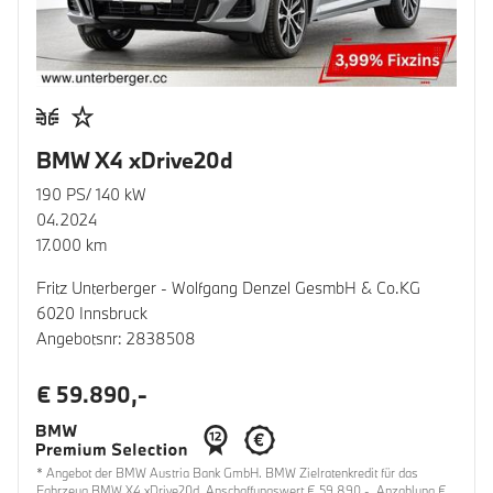
BMW X4 xDrive20d
190 PS/ 140 kW
04.2024
17.000 km
Fritz Unterberger - Wolfgang Denzel GesmbH & Co.KG
6020 Innsbruck
Angebotsnr: 2838508
€ 59.890,-
* Angebot der BMW Austria Bank GmbH. BMW Zielratenkredit für das
Fahrzeug BMW X4 xDrive20d, Anschaffungswert € 59.890,-, Anzahlung €