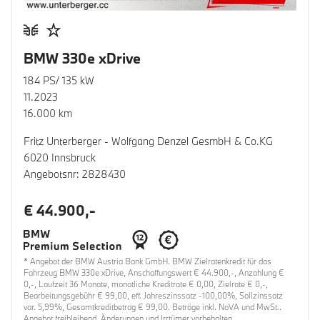
BMW 330e xDrive
184 PS/ 135 kW
11.2023
16.000 km
Fritz Unterberger - Wolfgang Denzel GesmbH & Co.KG
6020 Innsbruck
Angebotsnr: 2828430
€ 44.900,-
* Angebot der BMW Austria Bank GmbH. BMW Zielratenkredit für das
Fahrzeug BMW 330e xDrive, Anschaffungswert € 44.900,-, Anzahlung €
0,-, Laufzeit 36 Monate, monatliche Kreditrate € 0,00, Zielrate € 0,-,
Bearbeitungsgebühr € 99,00, eff. Jahreszinssatz -100,00%, Sollzinssatz
var. 5,99%, Gesamtkreditbetrag € 99,00. Beträge inkl. NoVA und MwSt..
Angebot freibleibend. Änderungen und Irrtümer vorbehalten.