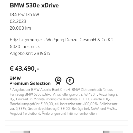
BMW 530e xDrive
184 PS/ 135 kW
02.2023
20.000 km
Fritz Unterberger - Wolfgang Denzel GesmbH & Co.KG
6020 Innsbruck
Angebotsnr: 2819615
€ 43.490,-
* Angebot der BMW Austria Bank GmbH. BMW Zielratenkredit für das
Fahrzeug BMW 530e xDrive, Anschaffungswert € 43.490,-, Anzahlung €
0,-, Laufzeit 36 Monate, monatliche Kreditrate € 0,00, Zielrate € 0,-,
Bearbeitungsgebühr € 99,00, eff. Jahreszinssatz -100,00%, Sollzinssatz
var. 5,99%, Gesamtkreditbetrag € 99,00. Beträge inkl. NoVA und MwSt..
Angebot freibleibend. Änderungen und Irrtümer vorbehalten.