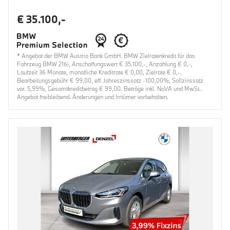
€ 35.100,-
* Angebot der BMW Austria Bank GmbH. BMW Zielratenkredit für das
Fahrzeug BMW 216i, Anschaffungswert € 35.100,-, Anzahlung € 0,-,
Laufzeit 36 Monate, monatliche Kreditrate € 0,00, Zielrate € 0,-,
Bearbeitungsgebühr € 99,00, eff. Jahreszinssatz -100,00%, Sollzinssatz
var. 5,99%, Gesamtkreditbetrag € 99,00. Beträge inkl. NoVA und MwSt..
Angebot freibleibend. Änderungen und Irrtümer vorbehalten.