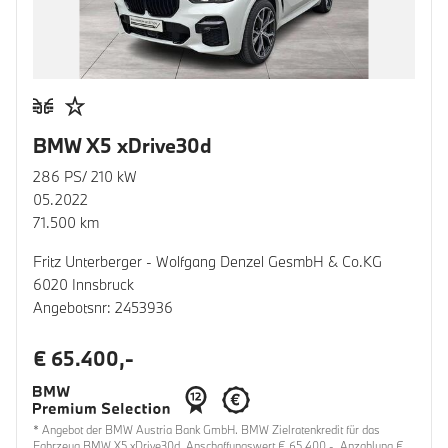
BMW X5 xDrive30d
286 PS/ 210 kW
05.2022
71.500 km
Fritz Unterberger - Wolfgang Denzel GesmbH & Co.KG
6020 Innsbruck
Angebotsnr: 2453936
€ 65.400,-
* Angebot der BMW Austria Bank GmbH. BMW Zielratenkredit für das
Fahrzeug BMW X5 xDrive30d, Anschaffungswert € 65.400,-, Anzahlung €