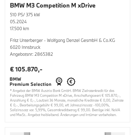
BMW M3 Competition M xDrive
510 PS/ 375 kW
05.2024
17.500 km
Fritz Unterberger - Wolfgang Denzel GesmbH & Co.KG
6020 Innsbruck
Angebotsnr: 2865382
€ 105.870,-
* Angebot der BMW Austria Bank GmbH. BMW Zielratenkredit für das
Fahrzeug BMW M3 Competition M xDrive, Anschaffungswert € 105.870,-,
Anzahlung € 0,-, Laufzeit 36 Monate, monatliche Kreditrate € 0,00, Zielrate
€ 0,-, Bearbeitungsgebühr € 99,00, eff. Jahreszinssatz -100,00%,
Sollzinssatz var. 5,99%, Gesamtkreditbetrag € 99,00. Beträge inkl. NoVA
und MwSt.. Angebot freibleibend. Änderungen und Irrtümer vorbehalten.