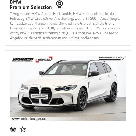
* Angebot der BMW Austria Bank GmbH. BMW Zielratenkredit für das
Fahrzeug BMW 520d xDrive, Anschaffungswert € 67.500,-, Anzahlung €
0,-, Laufzeit 36 Monate, monatliche Kreditrate € 0,00, Zielrate € 0,-,
Bearbeitungsgebühr € 99,00, eff. Jahreszinssatz -100,00%, Sollzinssatz
var. 5,99%, Gesamtkreditbetrag € 99,00. Beträge inkl. NoVA und MwSt..
Angebot freibleibend. Änderungen und Irrtümer vorbehalten.