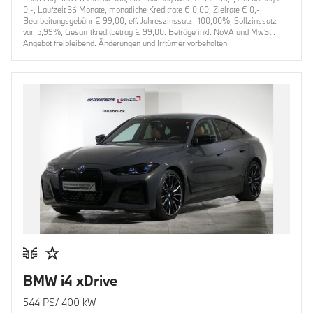
0,-, Laufzeit 36 Monate, monatliche Kreditrate € 0,00, Zielrate € 0,-,
Bearbeitungsgebühr € 99,00, eff. Jahreszinssatz -100,00%, Sollzinssatz
var. 5,99%, Gesamtkreditbetrag € 99,00. Beträge inkl. NoVA und MwSt..
Angebot freibleibend. Änderungen und Irrtümer vorbehalten.
BMW i4 xDrive
544 PS/ 400 kW