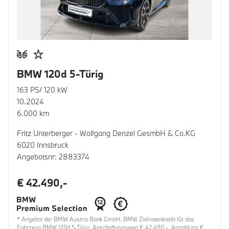
BMW 120d 5-Türig
163 PS/ 120 kW
10.2024
6.000 km
Fritz Unterberger - Wolfgang Denzel GesmbH & Co.KG
6020 Innsbruck
Angebotsnr: 2883374
€ 42.490,-
* Angebot der BMW Austria Bank GmbH. BMW Zielratenkredit für das
Fahrzeug BMW 120d 5-Türig, Anschaffungswert € 42.490,-, Anzahlung €