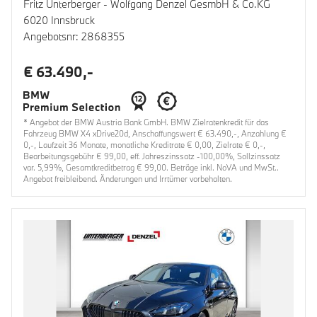
Fritz Unterberger - Wolfgang Denzel GesmbH & Co.KG
6020 Innsbruck
Angebotsnr: 2868355
€ 63.490,-
* Angebot der BMW Austria Bank GmbH. BMW Zielratenkredit für das
Fahrzeug BMW X4 xDrive20d, Anschaffungswert € 63.490,-, Anzahlung €
0,-, Laufzeit 36 Monate, monatliche Kreditrate € 0,00, Zielrate € 0,-,
Bearbeitungsgebühr € 99,00, eff. Jahreszinssatz -100,00%, Sollzinssatz
var. 5,99%, Gesamtkreditbetrag € 99,00. Beträge inkl. NoVA und MwSt..
Angebot freibleibend. Änderungen und Irrtümer vorbehalten.