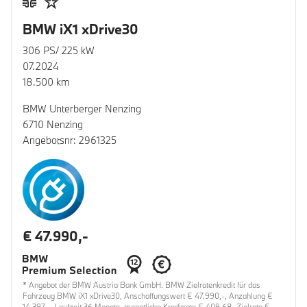
BMW iX1 xDrive30
306 PS/ 225 kW
07.2024
18.500 km
BMW Unterberger Nenzing
6710 Nenzing
Angebotsnr: 2961325
€ 47.990,-
* Angebot der BMW Austria Bank GmbH. BMW Zielratenkredit für das
Fahrzeug BMW iX1 xDrive30, Anschaffungswert € 47.990,-, Anzahlung €
14.397,-, Laufzeit 36 Monate, monatliche Kreditrate € 409,68, Zielrate €