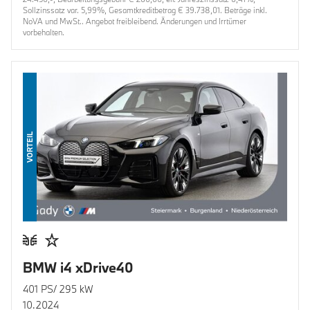
Sollzinssatz var. 5,99%, Gesamtkreditbetrag € 39.738,01. Beträge inkl.
NoVA und MwSt.. Angebot freibleibend. Änderungen und Irrtümer
vorbehalten.
VORTEIL
BMW i4 xDrive40
401 PS/ 295 kW
10.2024