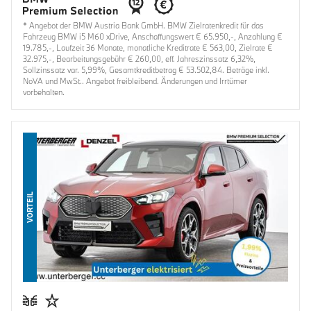
* Angebot der BMW Austria Bank GmbH. BMW Zielratenkredit für das
Fahrzeug BMW i5 M60 xDrive, Anschaffungswert € 65.950,-, Anzahlung €
19.785,-, Laufzeit 36 Monate, monatliche Kreditrate € 563,00, Zielrate €
32.975,-, Bearbeitungsgebühr € 260,00, eff. Jahreszinssatz 6,32%,
Sollzinssatz var. 5,99%, Gesamtkreditbetrag € 53.502,84. Beträge inkl.
NoVA und MwSt.. Angebot freibleibend. Änderungen und Irrtümer
vorbehalten.
VORTEIL