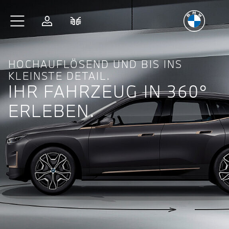
Freude
am Fahren
Zum Hauptinhalt springen
Anmelden
Fahrzeugvergleich
HOCHAUFLÖSEND UND BIS INS
KLEINSTE DETAIL.
IHR FAHRZEUG IN 360°
ERLEBEN.