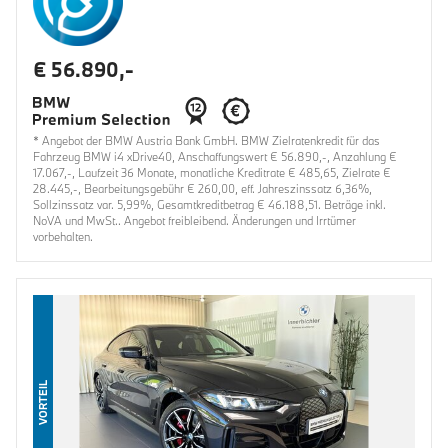
€ 56.890,-
* Angebot der BMW Austria Bank GmbH. BMW Zielratenkredit für das
Fahrzeug BMW i4 xDrive40, Anschaffungswert € 56.890,-, Anzahlung €
17.067,-, Laufzeit 36 Monate, monatliche Kreditrate € 485,65, Zielrate €
28.445,-, Bearbeitungsgebühr € 260,00, eff. Jahreszinssatz 6,36%,
Sollzinssatz var. 5,99%, Gesamtkreditbetrag € 46.188,51. Beträge inkl.
NoVA und MwSt.. Angebot freibleibend. Änderungen und Irrtümer
vorbehalten.
VORTEIL