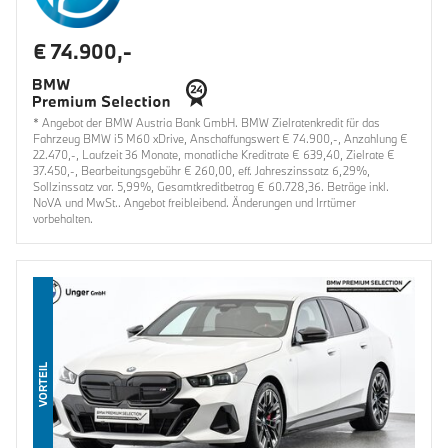
€ 74.900,-
* Angebot der BMW Austria Bank GmbH. BMW Zielratenkredit für das
Fahrzeug BMW i5 M60 xDrive, Anschaffungswert € 74.900,-, Anzahlung €
22.470,-, Laufzeit 36 Monate, monatliche Kreditrate € 639,40, Zielrate €
37.450,-, Bearbeitungsgebühr € 260,00, eff. Jahreszinssatz 6,29%,
Sollzinssatz var. 5,99%, Gesamtkreditbetrag € 60.728,36. Beträge inkl.
NoVA und MwSt.. Angebot freibleibend. Änderungen und Irrtümer
vorbehalten.
VORTEIL