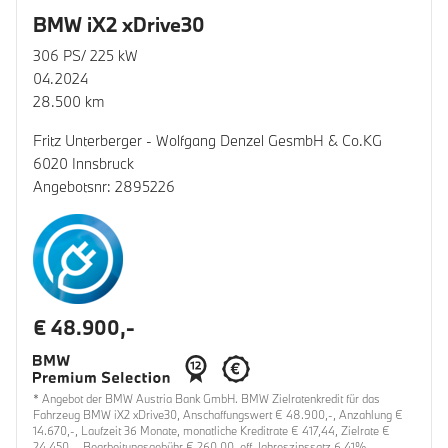
BMW iX2 xDrive30
306 PS/ 225 kW
04.2024
28.500 km
Fritz Unterberger - Wolfgang Denzel GesmbH & Co.KG
6020 Innsbruck
Angebotsnr: 2895226
€ 48.900,-
* Angebot der BMW Austria Bank GmbH. BMW Zielratenkredit für das
Fahrzeug BMW iX2 xDrive30, Anschaffungswert € 48.900,-, Anzahlung €
14.670,-, Laufzeit 36 Monate, monatliche Kreditrate € 417,44, Zielrate €
24.450,-, Bearbeitungsgebühr € 260,00, eff. Jahreszinssatz 6,41%,