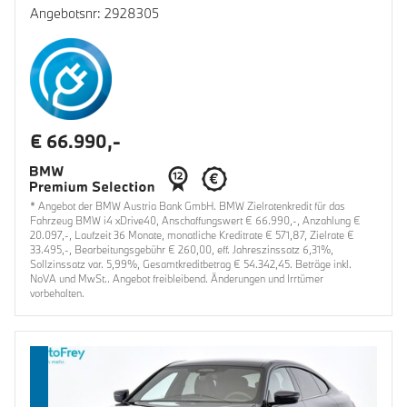
Angebotsnr: 2928305
€ 66.990,-
* Angebot der BMW Austria Bank GmbH. BMW Zielratenkredit für das
Fahrzeug BMW i4 xDrive40, Anschaffungswert € 66.990,-, Anzahlung €
20.097,-, Laufzeit 36 Monate, monatliche Kreditrate € 571,87, Zielrate €
33.495,-, Bearbeitungsgebühr € 260,00, eff. Jahreszinssatz 6,31%,
Sollzinssatz var. 5,99%, Gesamtkreditbetrag € 54.342,45. Beträge inkl.
NoVA und MwSt.. Angebot freibleibend. Änderungen und Irrtümer
vorbehalten.