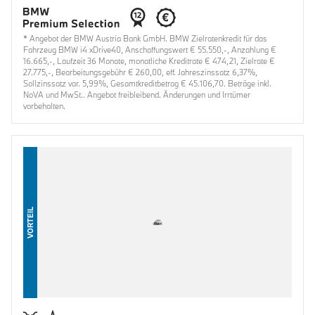
* Angebot der BMW Austria Bank GmbH. BMW Zielratenkredit für das
Fahrzeug BMW i4 xDrive40, Anschaffungswert € 55.550,-, Anzahlung €
16.665,-, Laufzeit 36 Monate, monatliche Kreditrate € 474,21, Zielrate €
27.775,-, Bearbeitungsgebühr € 260,00, eff. Jahreszinssatz 6,37%,
Sollzinssatz var. 5,99%, Gesamtkreditbetrag € 45.106,70. Beträge inkl.
NoVA und MwSt.. Angebot freibleibend. Änderungen und Irrtümer
vorbehalten.
VORTEIL