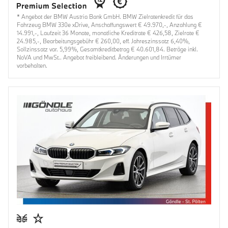
* Angebot der BMW Austria Bank GmbH. BMW Zielratenkredit für das
Fahrzeug BMW 330e xDrive, Anschaffungswert € 49.970,-, Anzahlung €
14.991,-, Laufzeit 36 Monate, monatliche Kreditrate € 426,58, Zielrate €
24.985,-, Bearbeitungsgebühr € 260,00, eff. Jahreszinssatz 6,40%,
Sollzinssatz var. 5,99%, Gesamtkreditbetrag € 40.601,84. Beträge inkl.
NoVA und MwSt.. Angebot freibleibend. Änderungen und Irrtümer
vorbehalten.