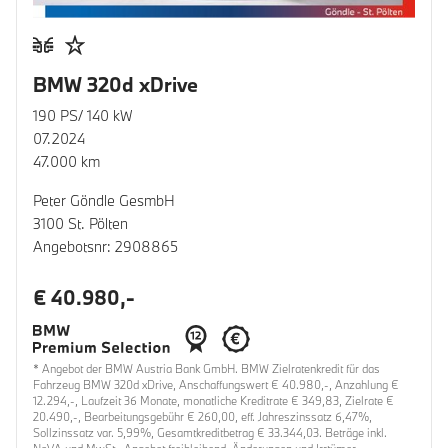
BMW 320d xDrive
190 PS/ 140 kW
07.2024
47.000 km
Peter Göndle GesmbH
3100 St. Pölten
Angebotsnr: 2908865
€ 40.980,-
* Angebot der BMW Austria Bank GmbH. BMW Zielratenkredit für das
Fahrzeug BMW 320d xDrive, Anschaffungswert € 40.980,-, Anzahlung €
12.294,-, Laufzeit 36 Monate, monatliche Kreditrate € 349,83, Zielrate €
20.490,-, Bearbeitungsgebühr € 260,00, eff. Jahreszinssatz 6,47%,
Sollzinssatz var. 5,99%, Gesamtkreditbetrag € 33.344,03. Beträge inkl.