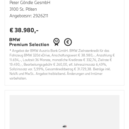
Peter Göndle GesmbH
3100 St. Pölten
Angebotsnr: 2926211
€ 38.980,-
* Angebot der BMW Austria Bank GmbH. BMW Zielratenkredit für das
Fahrzeug BMW 320d xDrive, Anschaffungswert € 38.980,-, Anzahlung €
11.694,-, Laufzeit 36 Monate, monatliche Kreditrate € 332,76, Zielrate €
19.490,-, Bearbeitungsgebühr € 260,00, eff. Jahreszinssatz 6,49%,
Sollzinssatz var. 5,99%, Gesamtkreditbetrag € 31.729,38. Beträge inkl.
NoVA und MwSt.. Angebot freibleibend. Änderungen und Irrtümer
vorbehalten.