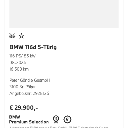
BMW 116d 5-Türig
116 PS/ 85 kW
08.2024
16.500 km
Peter Göndle GesmbH
3100 St. Pölten
Angebotsnr: 2928126
€ 29.900,-
* Angebot der BMW Austria Bank GmbH. BMW Zielratenkredit für das