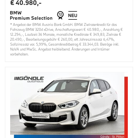
€ 40.980,-
* Angebot der BMW Austria Bank GmbH. BMW Zielratenkredit für das
Fahrzeug BMW 320d xDrive, Anschaffungswert € 40.980,-, Anzahlung €
12.294,-, Laufzeit 36 Monate, monatliche Kreditrate € 349,83, Zielrate €
20.490,-, Bearbeitungsgebühr € 260,00, eff. Jahreszinssatz 6,47%,
Sollzinssatz var. 5,99%, Gesamtkreditbetrag € 33.344,03. Beträge inkl.
NoVA und MwSt.. Angebot freibleibend. Änderungen und Irrtümer
vorbehalten.