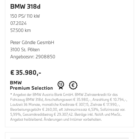
BMW 318d
150 PS/ 110 kW
07.2024
57.500 km
Peter Göndle GesmbH
3100 St. Pölten
Angebotsnr: 2908850
€ 35.980,-
* Angebot der BMW Austria Bank GmbH. BMW Zielratenkredit für das
Fahrzeug BMW 318d, Anschaffungswert € 35.980,-, Anzahlung € 10.794,-,
Laufzeit 36 Monate, monatliche Kreditrate € 307,15, Zielrate € 17.990,-,
Bearbeitungsgebühr € 260,00, eff. Jahreszinssatz 6,53%, Sollzinssatz var.
5,99%, Gesamtkreditbetrag € 29.307,42. Beträge inkl. NoVA und MwSt..
Angebot freibleibend. Änderungen und Irrtümer vorbehalten.