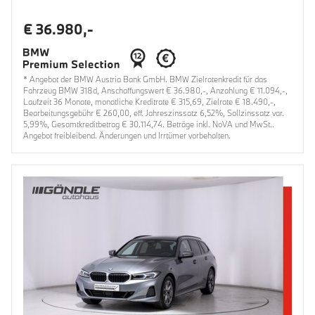
€ 36.980,-
* Angebot der BMW Austria Bank GmbH. BMW Zielratenkredit für das
Fahrzeug BMW 318d, Anschaffungswert € 36.980,-, Anzahlung € 11.094,-,
Laufzeit 36 Monate, monatliche Kreditrate € 315,69, Zielrate € 18.490,-,
Bearbeitungsgebühr € 260,00, eff. Jahreszinssatz 6,52%, Sollzinssatz var.
5,99%, Gesamtkreditbetrag € 30.114,74. Beträge inkl. NoVA und MwSt..
Angebot freibleibend. Änderungen und Irrtümer vorbehalten.