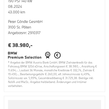
190 PS/ 140 kW
08.2024
43.000 km
Peter Göndle GesmbH
3100 St. Pölten
Angebotsnr: 2910317
€ 38.980,-
* Angebot der BMW Austria Bank GmbH. BMW Zielratenkredit für das
Fahrzeug BMW 320d xDrive, Anschaffungswert € 38.980,-, Anzahlung €
11.694,-, Laufzeit 36 Monate, monatliche Kreditrate € 332,76, Zielrate €
19.490,-, Bearbeitungsgebühr € 260,00, eff. Jahreszinssatz 6,49%,
Sollzinssatz var. 5,99%, Gesamtkreditbetrag € 31.729,38. Beträge inkl.
NoVA und MwSt.. Angebot freibleibend. Änderungen und Irrtümer
vorbehalten.