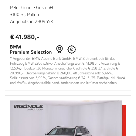
Peter Göndle GesmbH
3100 St. Pölten
Angebotsnr: 2909553
€ 41.980,-
* Angebot der BMW Austria Bank GmbH. BMW Zielratenkredit für das
Fahrzeug BMW 320d xDrive, Anschaffungswert € 41.980,-, Anzahlung €
12.594,-, Laufzeit 36 Monate, monatliche Kreditrate € 358,37, Zielrate €
20.990,-, Bearbeitungsgebühr € 260,00, eff. Jahreszinssatz 6,46%,
Sollzinssatz var. 5,99%, Gesamtkreditbetrag € 34.151,35. Beträge inkl. NoVA
und MwSt.. Angebot freibleibend. Änderungen und Irrtümer vorbehalten.