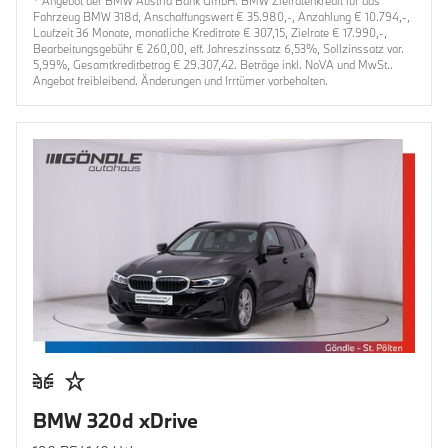
* Angebot der BMW Austria Bank GmbH. BMW Zielratenkredit für das
Fahrzeug BMW 318d, Anschaffungswert € 35.980,-, Anzahlung € 10.794,-,
Laufzeit 36 Monate, monatliche Kreditrate € 307,15, Zielrate € 17.990,-,
Bearbeitungsgebühr € 260,00, eff. Jahreszinssatz 6,53%, Sollzinssatz var.
5,99%, Gesamtkreditbetrag € 29.307,42. Beträge inkl. NoVA und MwSt..
Angebot freibleibend. Änderungen und Irrtümer vorbehalten.
BMW 320d xDrive