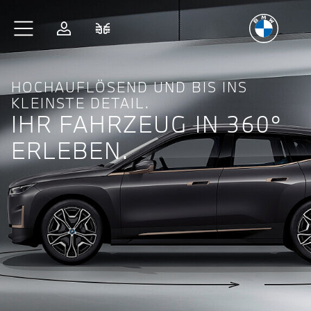
Freude
am Fahren
Zum Hauptinhalt springen
Anmelden
Fahrzeugvergleich
HOCHAUFLÖSEND UND BIS INS
KLEINSTE DETAIL.
IHR FAHRZEUG IN 360°
ERLEBEN.