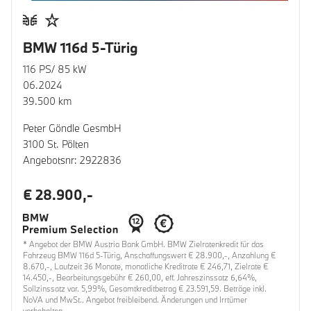
BMW 116d 5-Türig
116 PS/ 85 kW
06.2024
39.500 km
Peter Göndle GesmbH
3100 St. Pölten
Angebotsnr: 2922836
€ 28.900,-
* Angebot der BMW Austria Bank GmbH. BMW Zielratenkredit für das
Fahrzeug BMW 116d 5-Türig, Anschaffungswert € 28.900,-, Anzahlung €
8.670,-, Laufzeit 36 Monate, monatliche Kreditrate € 246,71, Zielrate €
14.450,-, Bearbeitungsgebühr € 260,00, eff. Jahreszinssatz 6,64%,
Sollzinssatz var. 5,99%, Gesamtkreditbetrag € 23.591,59. Beträge inkl.
NoVA und MwSt.. Angebot freibleibend. Änderungen und Irrtümer
vorbehalten.