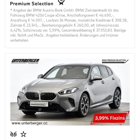
* Angebot der BMW Austria Bank GmbH. BMW Zielratenkredit für das
Fahrzeug BMW 420d Coupe xDrive, Anschaffungswert € 46.690,-,
Anzahlung € 14.007,-, Laufzeit 36 Monate, monatliche Kreditrate € 398,58,
Zielrate € 23.345,-, Bearbeitungsgebühr € 260,00, eff. Jahreszinssatz
6,42%, Sollzinssatz var. 5,99%, Gesamtkreditbetrag € 37.953,83. Beträge
inkl. NoVA und MwSt.. Angebot freibleibend. Änderungen und Irrtümer
vorbehalten.