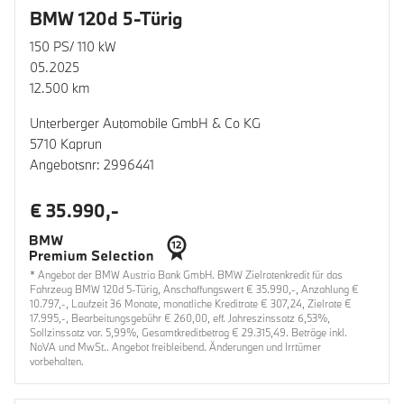
BMW 120d 5-Türig
150 PS/ 110 kW
05.2025
12.500 km
Unterberger Automobile GmbH & Co KG
5710 Kaprun
Angebotsnr: 2996441
€ 35.990,-
* Angebot der BMW Austria Bank GmbH. BMW Zielratenkredit für das
Fahrzeug BMW 120d 5-Türig, Anschaffungswert € 35.990,-, Anzahlung €
10.797,-, Laufzeit 36 Monate, monatliche Kreditrate € 307,24, Zielrate €
17.995,-, Bearbeitungsgebühr € 260,00, eff. Jahreszinssatz 6,53%,
Sollzinssatz var. 5,99%, Gesamtkreditbetrag € 29.315,49. Beträge inkl.
NoVA und MwSt.. Angebot freibleibend. Änderungen und Irrtümer
vorbehalten.