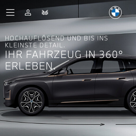
Freude
am Fahren
Zum Hauptinhalt springen
Anmelden
Fahrzeugvergleich
HOCHAUFLÖSEND UND BIS INS
KLEINSTE DETAIL.
IHR FAHRZEUG IN 360°
ERLEBEN.