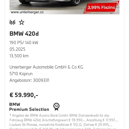
BMW 420d
190 PS/ 140 kW
05.2025
13.500 km
Unterberger Automobile GmbH & Co KG
5710 Kaprun
Angebotsnr: 3009331
€ 59.990,-
* Angebot der BMW Austria Bank GmbH. BMW Zielratenkredit für das
Fahrzeug BMW 420d, Anschaffungswert € 59.990,-, Anzahlung € 17.997,-,
Laufzeit 36 Monate, monatliche Kreditrate € 512,12, Zielrate € 29.995,-,