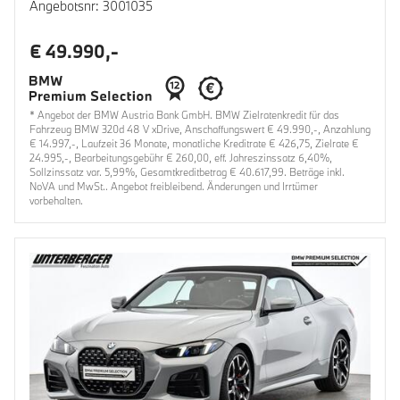
Angebotsnr: 3001035
€ 49.990,-
* Angebot der BMW Austria Bank GmbH. BMW Zielratenkredit für das
Fahrzeug BMW 320d 48 V xDrive, Anschaffungswert € 49.990,-, Anzahlung
€ 14.997,-, Laufzeit 36 Monate, monatliche Kreditrate € 426,75, Zielrate €
24.995,-, Bearbeitungsgebühr € 260,00, eff. Jahreszinssatz 6,40%,
Sollzinssatz var. 5,99%, Gesamtkreditbetrag € 40.617,99. Beträge inkl.
NoVA und MwSt.. Angebot freibleibend. Änderungen und Irrtümer
vorbehalten.