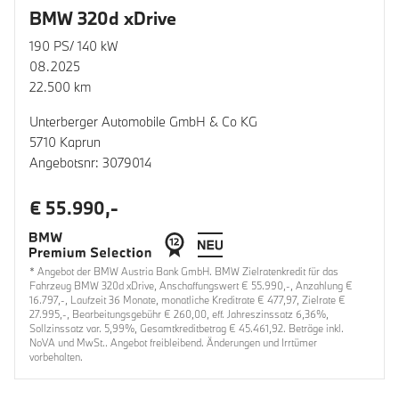
BMW 320d xDrive
190 PS/ 140 kW
08.2025
22.500 km
Unterberger Automobile GmbH & Co KG
5710 Kaprun
Angebotsnr: 3079014
€ 55.990,-
* Angebot der BMW Austria Bank GmbH. BMW Zielratenkredit für das
Fahrzeug BMW 320d xDrive, Anschaffungswert € 55.990,-, Anzahlung €
16.797,-, Laufzeit 36 Monate, monatliche Kreditrate € 477,97, Zielrate €
27.995,-, Bearbeitungsgebühr € 260,00, eff. Jahreszinssatz 6,36%,
Sollzinssatz var. 5,99%, Gesamtkreditbetrag € 45.461,92. Beträge inkl.
NoVA und MwSt.. Angebot freibleibend. Änderungen und Irrtümer
vorbehalten.