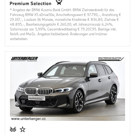
* Angebot der BMW Austria Bank GmbH. BMW Zielratenkredit für das
Fahrzeug BMW X5 xDrive50e, Anschaffungswert € 97.790,-, Anzahlung €
29.337,-, Laufzeit 36 Monate, monatliche Kreditrate € 834,80, Zielrate €
48.895,-, Bearbeitungsgebühr € 260,00, eff. Jahreszinssatz 6,24%,
Sollzinssatz var. 5,99%, Gesamtkreditbetrag € 79.207,95. Beträge inkl.
NoVA und MwSt.. Angebot freibleibend. Änderungen und Irrtümer
vorbehalten.