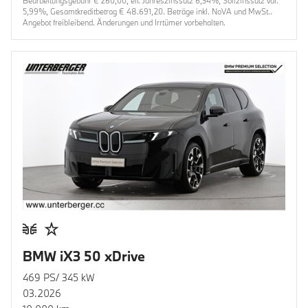
Bearbeitungsgebühr € 260,00, eff. Jahreszinssatz 6,34%, Sollzinssatz var.
5,99%, Gesamtkreditbetrag € 48.691,20. Beträge inkl. NoVA und MwSt..
Angebot freibleibend. Änderungen und Irrtümer vorbehalten.
BMW iX3 50 xDrive
469 PS/ 345 kW
03.2026