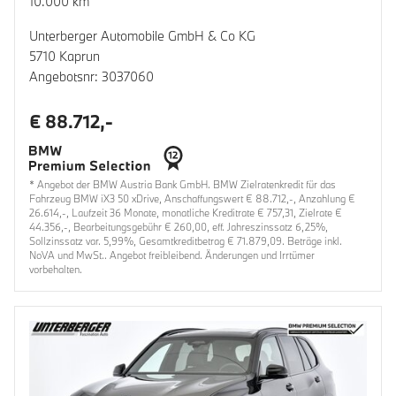
10.000 km
Unterberger Automobile GmbH & Co KG
5710 Kaprun
Angebotsnr: 3037060
€ 88.712,-
* Angebot der BMW Austria Bank GmbH. BMW Zielratenkredit für das
Fahrzeug BMW iX3 50 xDrive, Anschaffungswert € 88.712,-, Anzahlung €
26.614,-, Laufzeit 36 Monate, monatliche Kreditrate € 757,31, Zielrate €
44.356,-, Bearbeitungsgebühr € 260,00, eff. Jahreszinssatz 6,25%,
Sollzinssatz var. 5,99%, Gesamtkreditbetrag € 71.879,09. Beträge inkl.
NoVA und MwSt.. Angebot freibleibend. Änderungen und Irrtümer
vorbehalten.