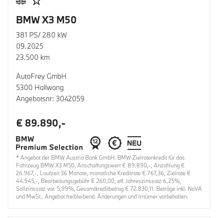
BMW X3 M50
381 PS/ 280 kW
09.2025
23.500 km
AutoFrey GmbH
5300 Hallwang
Angebotsnr: 3042059
€ 89.890,-
* Angebot der BMW Austria Bank GmbH. BMW Zielratenkredit für das
Fahrzeug BMW X3 M50, Anschaffungswert € 89.890,-, Anzahlung €
26.967,-, Laufzeit 36 Monate, monatliche Kreditrate € 767,36, Zielrate €
44.945,-, Bearbeitungsgebühr € 260,00, eff. Jahreszinssatz 6,25%,
Sollzinssatz var. 5,99%, Gesamtkreditbetrag € 72.830,11. Beträge inkl. NoVA
und MwSt.. Angebot freibleibend. Änderungen und Irrtümer vorbehalten.