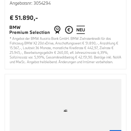
Angebotsnr: 3054294
€ 51.890,-
* Angebot der BMW Austria Bank GmbH. BMW Zielratenkredit für das
Fahrzeug BMW X2 20d xDrive, Anschaffungswert € 51.890,-, Anzahlung €
15.567,-, Laufzeit 36 Monate, monatliche Kreditrate € 442,97, Zielrate €
25.945,-, Bearbeitungsgebühr € 260,00, eff. Jahreszinssatz 6,39%,
Sollzinssatz var. 5,99%, Gesamtkreditbetrag € 42.151,90. Beträge inkl. NoVA
und MwSt.. Angebot freibleibend. Änderungen und Irrtümer vorbehalten.