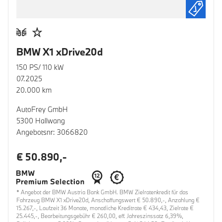
BMW X1 xDrive20d
150 PS/ 110 kW
07.2025
20.000 km
AutoFrey GmbH
5300 Hallwang
Angebotsnr: 3066820
€ 50.890,-
* Angebot der BMW Austria Bank GmbH. BMW Zielratenkredit für das
Fahrzeug BMW X1 xDrive20d, Anschaffungswert € 50.890,-, Anzahlung €
15.267,-, Laufzeit 36 Monate, monatliche Kreditrate € 434,43, Zielrate €
25.445,-, Bearbeitungsgebühr € 260,00, eff. Jahreszinssatz 6,39%,