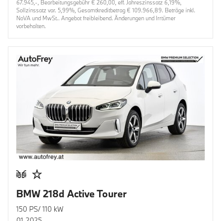
67.945,-, Bearbeitungsgebühr € 260,00, eff. Jahreszinssatz 6,19%,
Sollzinssatz var. 5,99%, Gesamtkreditbetrag € 109.966,89. Beträge inkl.
NoVA und MwSt.. Angebot freibleibend. Änderungen und Irrtümer
vorbehalten.
BMW 218d Active Tourer
150 PS/ 110 kW
01.2025