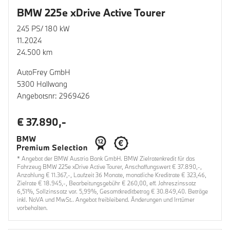
BMW 225e xDrive Active Tourer
245 PS/ 180 kW
11.2024
24.500 km
AutoFrey GmbH
5300 Hallwang
Angebotsnr: 2969426
€ 37.890,-
* Angebot der BMW Austria Bank GmbH. BMW Zielratenkredit für das
Fahrzeug BMW 225e xDrive Active Tourer, Anschaffungswert € 37.890,-,
Anzahlung € 11.367,-, Laufzeit 36 Monate, monatliche Kreditrate € 323,46,
Zielrate € 18.945,-, Bearbeitungsgebühr € 260,00, eff. Jahreszinssatz
6,51%, Sollzinssatz var. 5,99%, Gesamtkreditbetrag € 30.849,40. Beträge
inkl. NoVA und MwSt.. Angebot freibleibend. Änderungen und Irrtümer
vorbehalten.