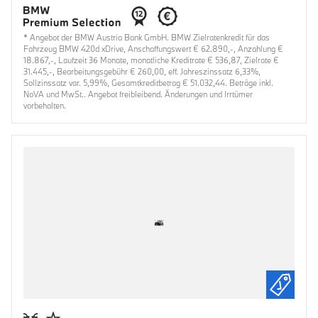
* Angebot der BMW Austria Bank GmbH. BMW Zielratenkredit für das
Fahrzeug BMW 420d xDrive, Anschaffungswert € 62.890,-, Anzahlung €
18.867,-, Laufzeit 36 Monate, monatliche Kreditrate € 536,87, Zielrate €
31.445,-, Bearbeitungsgebühr € 260,00, eff. Jahreszinssatz 6,33%,
Sollzinssatz var. 5,99%, Gesamtkreditbetrag € 51.032,44. Beträge inkl.
NoVA und MwSt.. Angebot freibleibend. Änderungen und Irrtümer
vorbehalten.