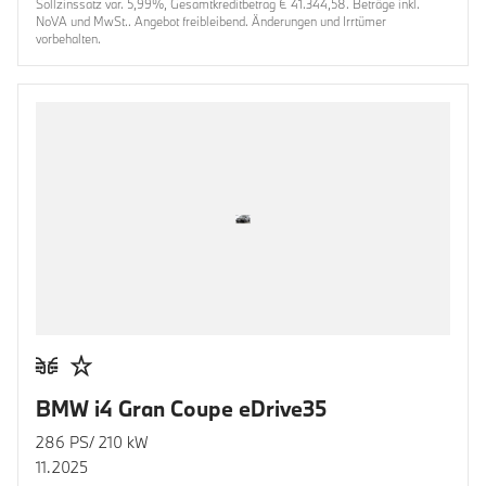
Sollzinssatz var. 5,99%, Gesamtkreditbetrag € 41.344,58. Beträge inkl.
NoVA und MwSt.. Angebot freibleibend. Änderungen und Irrtümer
vorbehalten.
BMW i4 Gran Coupe eDrive35
286 PS/ 210 kW
11.2025