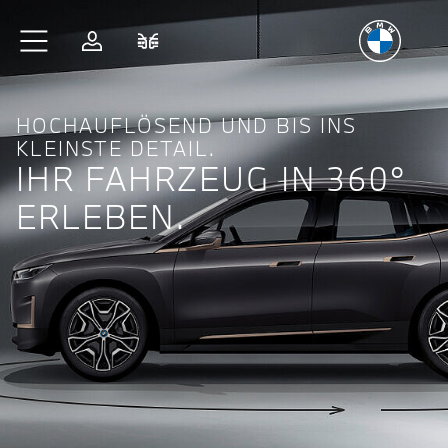
Freude
am Fahren
Zum Hauptinhalt springen
Anmelden
Fahrzeugvergleich
HOCHAUFLÖSEND UND BIS INS
KLEINSTE DETAIL.
IHR FAHRZEUG IN 360°
ERLEBEN.