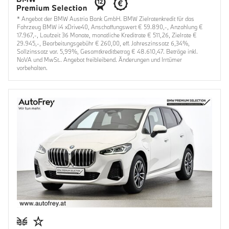
* Angebot der BMW Austria Bank GmbH. BMW Zielratenkredit für das
Fahrzeug BMW i4 xDrive40, Anschaffungswert € 59.890,-, Anzahlung €
17.967,-, Laufzeit 36 Monate, monatliche Kreditrate € 511,26, Zielrate €
29.945,-, Bearbeitungsgebühr € 260,00, eff. Jahreszinssatz 6,34%,
Sollzinssatz var. 5,99%, Gesamtkreditbetrag € 48.610,47. Beträge inkl.
NoVA und MwSt.. Angebot freibleibend. Änderungen und Irrtümer
vorbehalten.