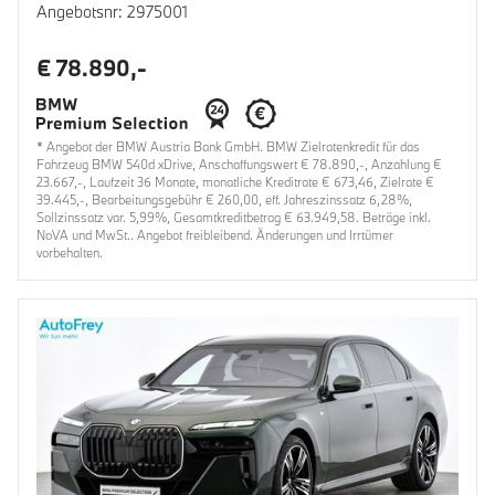
Angebotsnr: 2975001
€ 78.890,-
* Angebot der BMW Austria Bank GmbH. BMW Zielratenkredit für das
Fahrzeug BMW 540d xDrive, Anschaffungswert € 78.890,-, Anzahlung €
23.667,-, Laufzeit 36 Monate, monatliche Kreditrate € 673,46, Zielrate €
39.445,-, Bearbeitungsgebühr € 260,00, eff. Jahreszinssatz 6,28%,
Sollzinssatz var. 5,99%, Gesamtkreditbetrag € 63.949,58. Beträge inkl.
NoVA und MwSt.. Angebot freibleibend. Änderungen und Irrtümer
vorbehalten.