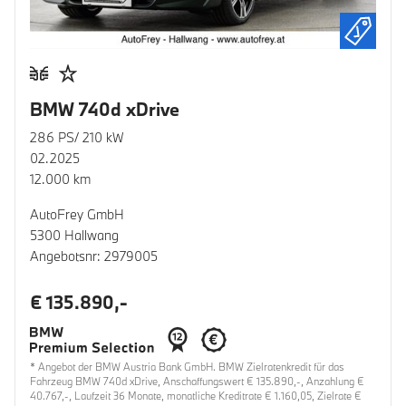
BMW 740d xDrive
286 PS/ 210 kW
02.2025
12.000 km
AutoFrey GmbH
5300 Hallwang
Angebotsnr: 2979005
€ 135.890,-
* Angebot der BMW Austria Bank GmbH. BMW Zielratenkredit für das
Fahrzeug BMW 740d xDrive, Anschaffungswert € 135.890,-, Anzahlung €
40.767,-, Laufzeit 36 Monate, monatliche Kreditrate € 1.160,05, Zielrate €