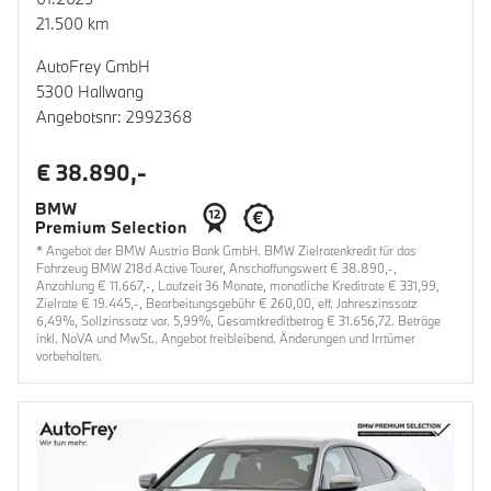
21.500 km
AutoFrey GmbH
5300 Hallwang
Angebotsnr: 2992368
€ 38.890,-
* Angebot der BMW Austria Bank GmbH. BMW Zielratenkredit für das
Fahrzeug BMW 218d Active Tourer, Anschaffungswert € 38.890,-,
Anzahlung € 11.667,-, Laufzeit 36 Monate, monatliche Kreditrate € 331,99,
Zielrate € 19.445,-, Bearbeitungsgebühr € 260,00, eff. Jahreszinssatz
6,49%, Sollzinssatz var. 5,99%, Gesamtkreditbetrag € 31.656,72. Beträge
inkl. NoVA und MwSt.. Angebot freibleibend. Änderungen und Irrtümer
vorbehalten.