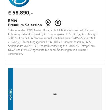
€ 56.890,-
* Angebot der BMW Austria Bank GmbH. BMW Zielratenkredit für das
Fahrzeug BMW i4 xDrive40, Anschaffungswert € 56.890,-, Anzahlung €
17.067,-, Laufzeit 36 Monate, monatliche Kreditrate € 485,65, Zielrate €
28.445,-, Bearbeitungsgebühr € 260,00, eff. Jahreszinssatz 6,36%,
Sollzinssatz var. 5,99%, Gesamtkreditbetrag € 46.188,51. Beträge inkl.
NoVA und MwSt.. Angebot freibleibend. Änderungen und Irrtümer
vorbehalten.
VORTEIL