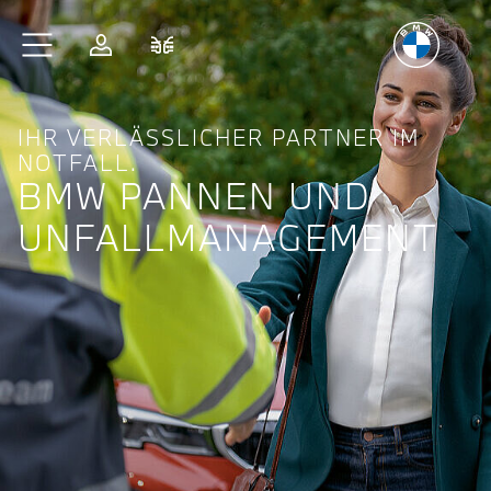
Freude
am Fahren
Zum Hauptinhalt springen
Anmelden
Fahrzeugvergleich
IHR VERLÄSSLICHER PARTNER IM
NOTFALL.
BMW PANNEN UND
UNFALL­MANAGE­MENT