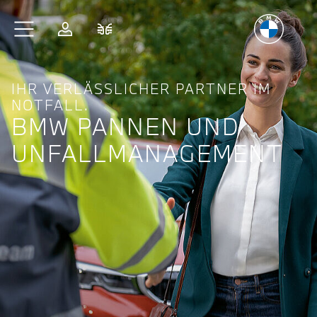
Freude
am Fahren
Zum Hauptinhalt springen
Anmelden
Fahrzeugvergleich
IHR VERLÄSSLICHER PARTNER IM
NOTFALL.
BMW PANNEN UND
UNFALL­MANAGE­MENT