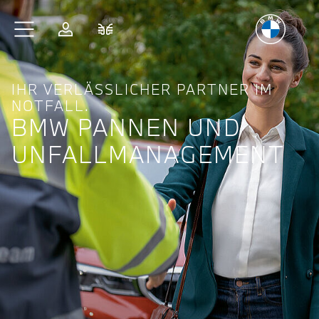
Freude
am Fahren
Zum Hauptinhalt springen
Anmelden
Fahrzeugvergleich
IHR VERLÄSSLICHER PARTNER IM
NOTFALL.
BMW PANNEN UND
UNFALL­MANAGE­MENT