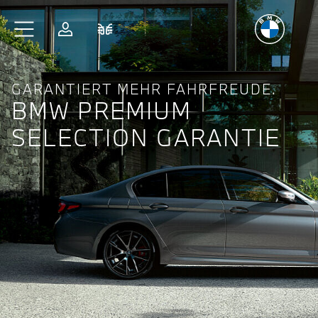
Freude
am Fahren
Zum Hauptinhalt springen
Anmelden
Fahrzeugvergleich
GARANTIERT MEHR FAHRFREUDE.
BMW PREMIUM
SELECTION GARANTIE