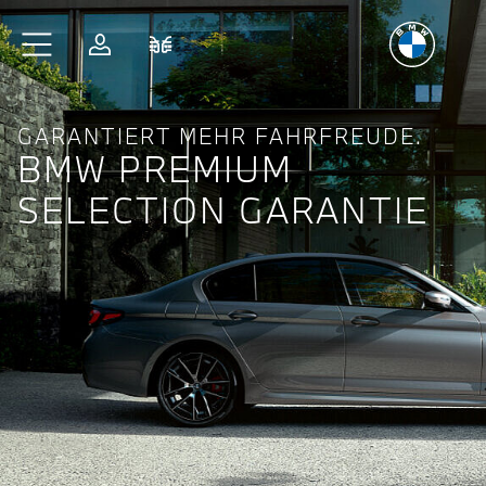
Freude
am Fahren
Zum Hauptinhalt springen
Anmelden
Fahrzeugvergleich
GARANTIERT MEHR FAHRFREUDE.
BMW PREMIUM
SELECTION GARANTIE