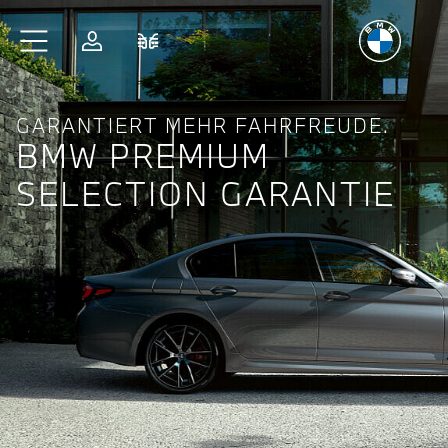
Freude
am Fahren
Zum Hauptinhalt springen
Anmelden
Fahrzeugvergleich
GARANTIERT MEHR FAHRFREUDE.
BMW PREMIUM
SELECTION GARANTIE