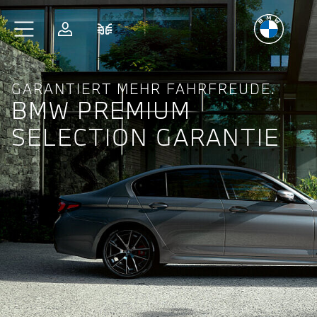
Freude
am Fahren
Zum Hauptinhalt springen
Anmelden
Fahrzeugvergleich
GARANTIERT MEHR FAHRFREUDE.
BMW PREMIUM
SELECTION GARANTIE