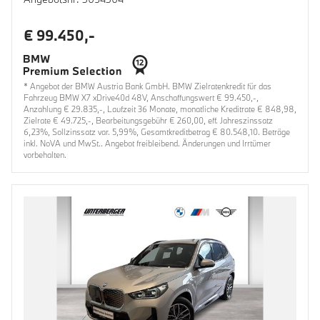
€ 99.450,-
* Angebot der BMW Austria Bank GmbH. BMW Zielratenkredit für das
Fahrzeug BMW X7 xDrive40d 48V, Anschaffungswert € 99.450,-,
Anzahlung € 29.835,-, Laufzeit 36 Monate, monatliche Kreditrate € 848,98,
Zielrate € 49.725,-, Bearbeitungsgebühr € 260,00, eff. Jahreszinssatz
6,23%, Sollzinssatz var. 5,99%, Gesamtkreditbetrag € 80.548,10. Beträge
inkl. NoVA und MwSt.. Angebot freibleibend. Änderungen und Irrtümer
vorbehalten.