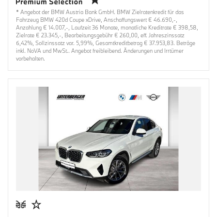
* Angebot der BMW Austria Bank GmbH. BMW Zielratenkredit für das
Fahrzeug BMW 420d Coupe xDrive, Anschaffungswert € 46.690,-,
Anzahlung € 14.007,-, Laufzeit 36 Monate, monatliche Kreditrate € 398,58,
Zielrate € 23.345,-, Bearbeitungsgebühr € 260,00, eff. Jahreszinssatz
6,42%, Sollzinssatz var. 5,99%, Gesamtkreditbetrag € 37.953,83. Beträge
inkl. NoVA und MwSt.. Angebot freibleibend. Änderungen und Irrtümer
vorbehalten.