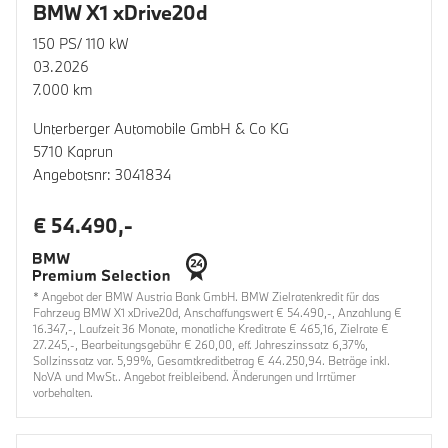
BMW X1 xDrive20d
150 PS/ 110 kW
03.2026
7.000 km
Unterberger Automobile GmbH & Co KG
5710 Kaprun
Angebotsnr: 3041834
€ 54.490,-
* Angebot der BMW Austria Bank GmbH. BMW Zielratenkredit für das
Fahrzeug BMW X1 xDrive20d, Anschaffungswert € 54.490,-, Anzahlung €
16.347,-, Laufzeit 36 Monate, monatliche Kreditrate € 465,16, Zielrate €
27.245,-, Bearbeitungsgebühr € 260,00, eff. Jahreszinssatz 6,37%,
Sollzinssatz var. 5,99%, Gesamtkreditbetrag € 44.250,94. Beträge inkl.
NoVA und MwSt.. Angebot freibleibend. Änderungen und Irrtümer
vorbehalten.