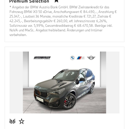
* Angebot der BMW Austria Bank GmbH. BMW Zielratenkredit für das
Fahrzeug BMW iX3 50 xDrive, Anschaffungswert € 84.490,-, Anzahlung €
25.347,-, Laufzeit 36 Monate, monatliche Kreditrate € 721,27, Zielrate €
42.245,-, Bearbeitungsgebühr € 260,00, eff. Jahreszinssatz 6,26%,
Sollzinssatz var. 5,99%, Gesamtkreditbetrag € 68.470,58. Beträge inkl.
NoVA und MwSt.. Angebot freibleibend. Änderungen und Irrtümer
vorbehalten.