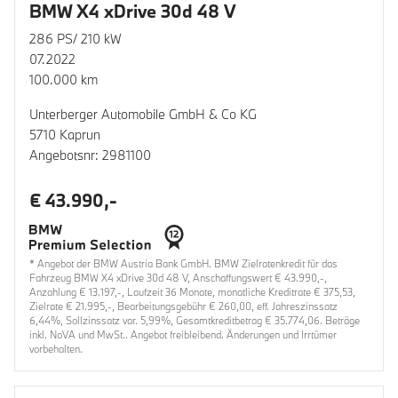
BMW X4 xDrive 30d 48 V
286 PS/ 210 kW
07.2022
100.000 km
Unterberger Automobile GmbH & Co KG
5710 Kaprun
Angebotsnr: 2981100
€ 43.990,-
* Angebot der BMW Austria Bank GmbH. BMW Zielratenkredit für das
Fahrzeug BMW X4 xDrive 30d 48 V, Anschaffungswert € 43.990,-,
Anzahlung € 13.197,-, Laufzeit 36 Monate, monatliche Kreditrate € 375,53,
Zielrate € 21.995,-, Bearbeitungsgebühr € 260,00, eff. Jahreszinssatz
6,44%, Sollzinssatz var. 5,99%, Gesamtkreditbetrag € 35.774,06. Beträge
inkl. NoVA und MwSt.. Angebot freibleibend. Änderungen und Irrtümer
vorbehalten.