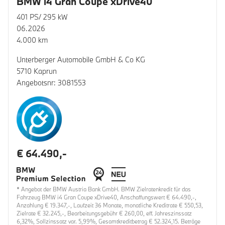
BMW i4 Gran Coupe xDrive40
401 PS/ 295 kW
06.2026
4.000 km
Unterberger Automobile GmbH & Co KG
5710 Kaprun
Angebotsnr: 3081553
€ 64.490,-
* Angebot der BMW Austria Bank GmbH. BMW Zielratenkredit für das
Fahrzeug BMW i4 Gran Coupe xDrive40, Anschaffungswert € 64.490,-,
Anzahlung € 19.347,-, Laufzeit 36 Monate, monatliche Kreditrate € 550,53,
Zielrate € 32.245,-, Bearbeitungsgebühr € 260,00, eff. Jahreszinssatz
6,32%, Sollzinssatz var. 5,99%, Gesamtkreditbetrag € 52.324,15. Beträge