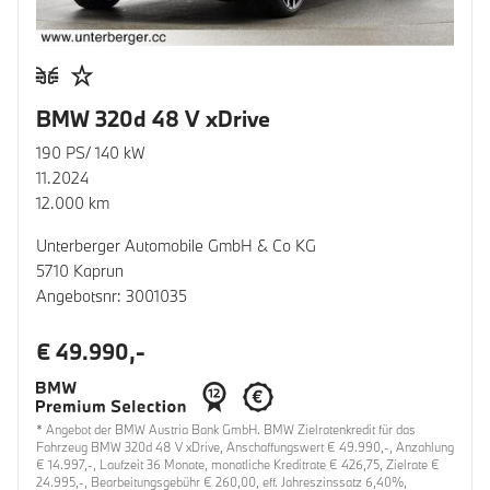
BMW 320d 48 V xDrive
190 PS/ 140 kW
11.2024
12.000 km
Unterberger Automobile GmbH & Co KG
5710 Kaprun
Angebotsnr: 3001035
€ 49.990,-
* Angebot der BMW Austria Bank GmbH. BMW Zielratenkredit für das
Fahrzeug BMW 320d 48 V xDrive, Anschaffungswert € 49.990,-, Anzahlung
€ 14.997,-, Laufzeit 36 Monate, monatliche Kreditrate € 426,75, Zielrate €
24.995,-, Bearbeitungsgebühr € 260,00, eff. Jahreszinssatz 6,40%,