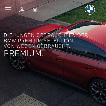
Freude
am Fahren
Zum Hauptinhalt springen
Anmelden
Fahrzeugvergleich
DIE JUNGEN GEBRAUCHTEN DER
BMW PREMIUM SELECTION.
VON WEGEN GEBRAUCHT.
PREMIUM.