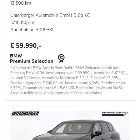
13.500 km
Unterberger Automobile GmbH & Co KG
5710 Kaprun
Angebotsnr: 3009331
€ 59.990,-
* Angebot der BMW Austria Bank GmbH. BMW Zielratenkredit für das
Fahrzeug BMW 420d, Anschaffungswert € 59.990,-, Anzahlung € 17.997,-,
Laufzeit 36 Monate, monatliche Kreditrate € 512,12, Zielrate € 29.995,-,
Bearbeitungsgebühr € 260,00, eff. Jahreszinssatz 6,34%, Sollzinssatz var.
5,99%, Gesamtkreditbetrag € 48.691,20. Beträge inkl. NoVA und MwSt..
Angebot freibleibend. Änderungen und Irrtümer vorbehalten.