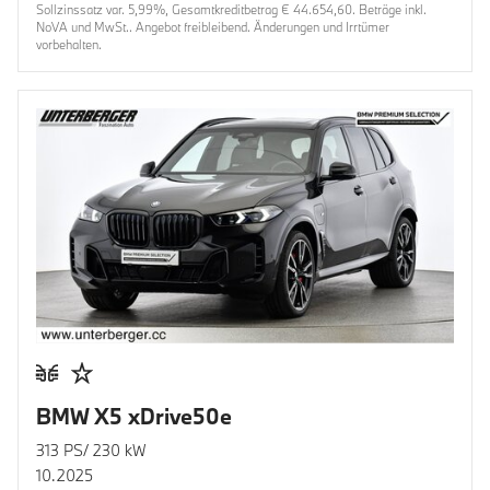
Sollzinssatz var. 5,99%, Gesamtkreditbetrag € 44.654,60. Beträge inkl.
NoVA und MwSt.. Angebot freibleibend. Änderungen und Irrtümer
vorbehalten.
BMW X5 xDrive50e
313 PS/ 230 kW
10.2025