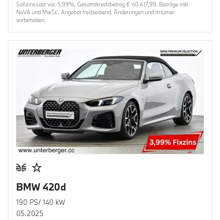
Sollzinssatz var. 5,99%, Gesamtkreditbetrag € 40.617,99. Beträge inkl.
NoVA und MwSt.. Angebot freibleibend. Änderungen und Irrtümer
vorbehalten.
BMW 420d
190 PS/ 140 kW
05.2025