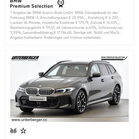
* Angebot der BMW Austria Bank GmbH. BMW Zielratenkredit für das
Fahrzeug BMW i3, Anschaffungswert € 20.990,-, Anzahlung € 6.297,-,
Laufzeit 36 Monate, monatliche Kreditrate € 179,19, Zielrate € 10.495,-,
Bearbeitungsgebühr € 191,01, eff. Jahreszinssatz 6,65%, Sollzinssatz var.
5,99%, Gesamtkreditbetrag € 17.136,68. Beträge inkl. NoVA und MwSt..
Angebot freibleibend. Änderungen und Irrtümer vorbehalten.