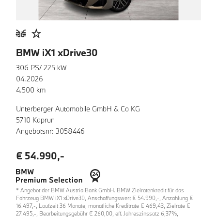
BMW iX1 xDrive30
306 PS/ 225 kW
04.2026
4.500 km
Unterberger Automobile GmbH & Co KG
5710 Kaprun
Angebotsnr: 3058446
€ 54.990,-
* Angebot der BMW Austria Bank GmbH. BMW Zielratenkredit für das
Fahrzeug BMW iX1 xDrive30, Anschaffungswert € 54.990,-, Anzahlung €
16.497,-, Laufzeit 36 Monate, monatliche Kreditrate € 469,43, Zielrate €
27.495,-, Bearbeitungsgebühr € 260,00, eff. Jahreszinssatz 6,37%,