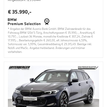
€ 35.990,-
* Angebot der BMW Austria Bank GmbH. BMW Zielratenkredit für das
Fahrzeug BMW 120d 5-Türig, Anschaffungswert € 35.990,-, Anzahlung €
10.797,-, Laufzeit 36 Monate, monatliche Kreditrate € 307,24, Zielrate €
17.995,-, Bearbeitungsgebühr € 260,00, eff. Jahreszinssatz 6,53%,
Sollzinssatz var. 5,99%, Gesamtkreditbetrag € 29.315,49. Beträge inkl.
NoVA und MwSt.. Angebot freibleibend. Änderungen und Irrtümer
vorbehalten.