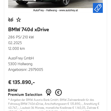
BMW 740d xDrive
286 PS/ 210 kW
02.2025
12.000 km
AutoFrey GmbH
5300 Hallwang
Angebotsnr: 2979005
€ 135.890,-
* Angebot der BMW Austria Bank GmbH. BMW Zielratenkredit für das
Fahrzeug BMW 740d xDrive, Anschaffungswert € 135.890,-, Anzahlung €
40.767,-, Laufzeit 36 Monate, monatliche Kreditrate € 1.160,05, Zielrate €