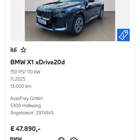
BMW X1 xDrive20d
150 PS/ 110 kW
11.2025
13.000 km
AutoFrey GmbH
5300 Hallwang
Angebotsnr: 2974945
€ 47.890,-