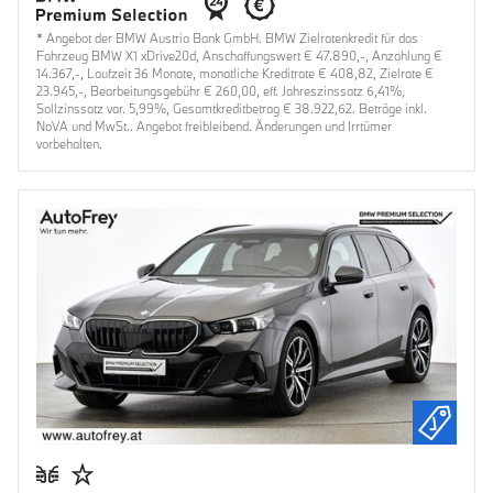
* Angebot der BMW Austria Bank GmbH. BMW Zielratenkredit für das
Fahrzeug BMW X1 xDrive20d, Anschaffungswert € 47.890,-, Anzahlung €
14.367,-, Laufzeit 36 Monate, monatliche Kreditrate € 408,82, Zielrate €
23.945,-, Bearbeitungsgebühr € 260,00, eff. Jahreszinssatz 6,41%,
Sollzinssatz var. 5,99%, Gesamtkreditbetrag € 38.922,62. Beträge inkl.
NoVA und MwSt.. Angebot freibleibend. Änderungen und Irrtümer
vorbehalten.