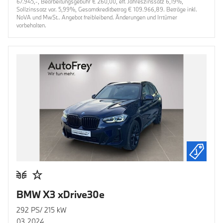
67.945,-, Bearbeitungsgebühr € 260,00, eff. Jahreszinssatz 6,19%,
Sollzinssatz var. 5,99%, Gesamtkreditbetrag € 109.966,89. Beträge inkl.
NoVA und MwSt.. Angebot freibleibend. Änderungen und Irrtümer
vorbehalten.
BMW X3 xDrive30e
292 PS/ 215 kW
03.2024