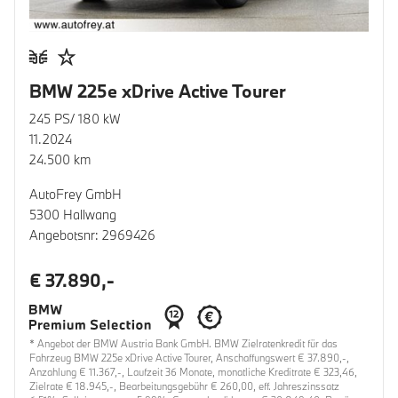
BMW 225e xDrive Active Tourer
245 PS/ 180 kW
11.2024
24.500 km
AutoFrey GmbH
5300 Hallwang
Angebotsnr: 2969426
€ 37.890,-
* Angebot der BMW Austria Bank GmbH. BMW Zielratenkredit für das
Fahrzeug BMW 225e xDrive Active Tourer, Anschaffungswert € 37.890,-,
Anzahlung € 11.367,-, Laufzeit 36 Monate, monatliche Kreditrate € 323,46,
Zielrate € 18.945,-, Bearbeitungsgebühr € 260,00, eff. Jahreszinssatz