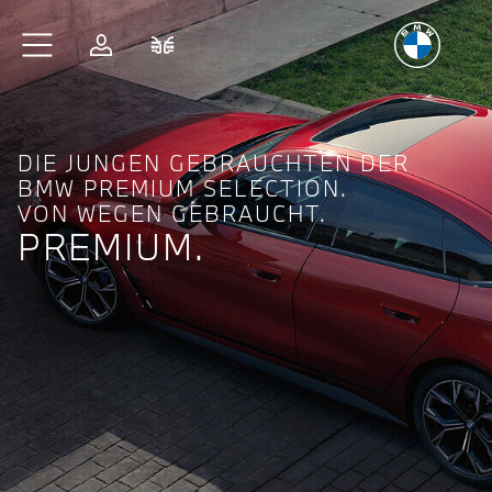
Freude
am Fahren
Zum Hauptinhalt springen
Anmelden
Fahrzeugvergleich
DIE JUNGEN GEBRAUCHTEN DER
BMW PREMIUM SELECTION.
VON WEGEN GEBRAUCHT.
PREMIUM.