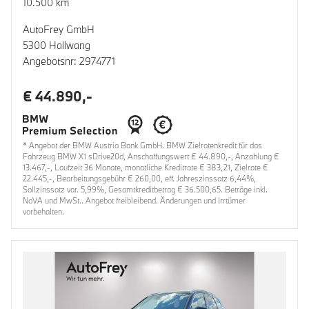
10.500 km
AutoFrey GmbH
5300 Hallwang
Angebotsnr: 2974771
€ 44.890,-
* Angebot der BMW Austria Bank GmbH. BMW Zielratenkredit für das
Fahrzeug BMW X1 sDrive20d, Anschaffungswert € 44.890,-, Anzahlung €
13.467,-, Laufzeit 36 Monate, monatliche Kreditrate € 383,21, Zielrate €
22.445,-, Bearbeitungsgebühr € 260,00, eff. Jahreszinssatz 6,44%,
Sollzinssatz var. 5,99%, Gesamtkreditbetrag € 36.500,65. Beträge inkl.
NoVA und MwSt.. Angebot freibleibend. Änderungen und Irrtümer
vorbehalten.