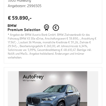
5300 Hallwang
Angebotsnr: 2996505
€ 59.890,-
* Angebot der BMW Austria Bank GmbH. BMW Zielratenkredit für das
Fahrzeug BMW X3 30e xDrive, Anschaffungswert € 59.890,-, Anzahlung €
17.967,-, Laufzeit 36 Monate, monatliche Kreditrate € 511,26, Zielrate €
29.945,-, Bearbeitungsgebühr € 260,00, eff. Jahreszinssatz 6,34%,
Sollzinssatz var. 5,99%, Gesamtkreditbetrag € 48.610,47. Beträge inkl.
NoVA und MwSt.. Angebot freibleibend. Änderungen und Irrtümer
vorbehalten.