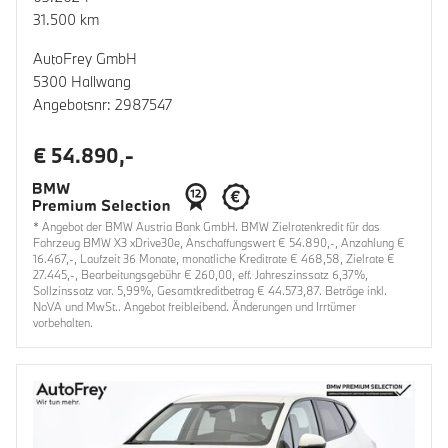
31.500 km
AutoFrey GmbH
5300 Hallwang
Angebotsnr: 2987547
€ 54.890,-
* Angebot der BMW Austria Bank GmbH. BMW Zielratenkredit für das
Fahrzeug BMW X3 xDrive30e, Anschaffungswert € 54.890,-, Anzahlung €
16.467,-, Laufzeit 36 Monate, monatliche Kreditrate € 468,58, Zielrate €
27.445,-, Bearbeitungsgebühr € 260,00, eff. Jahreszinssatz 6,37%,
Sollzinssatz var. 5,99%, Gesamtkreditbetrag € 44.573,87. Beträge inkl.
NoVA und MwSt.. Angebot freibleibend. Änderungen und Irrtümer
vorbehalten.