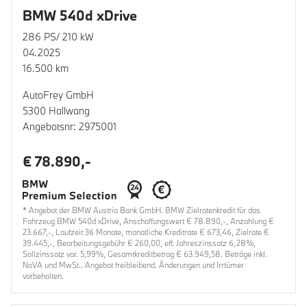
BMW 540d xDrive
286 PS/ 210 kW
04.2025
16.500 km
AutoFrey GmbH
5300 Hallwang
Angebotsnr: 2975001
€ 78.890,-
* Angebot der BMW Austria Bank GmbH. BMW Zielratenkredit für das
Fahrzeug BMW 540d xDrive, Anschaffungswert € 78.890,-, Anzahlung €
23.667,-, Laufzeit 36 Monate, monatliche Kreditrate € 673,46, Zielrate €
39.445,-, Bearbeitungsgebühr € 260,00, eff. Jahreszinssatz 6,28%,
Sollzinssatz var. 5,99%, Gesamtkreditbetrag € 63.949,58. Beträge inkl.
NoVA und MwSt.. Angebot freibleibend. Änderungen und Irrtümer
vorbehalten.