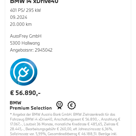
BMW i4 xDrive40
401 PS/ 295 kW
09.2024
20.000 km
AutoFrey GmbH
5300 Hallwang
Angebotsnr: 2945042
€ 56.890,-
* Angebot der BMW Austria Bank GmbH. BMW Zielratenkredit für das
Fahrzeug BMW i4 xDrive40, Anschaffungswert € 56.890,-, Anzahlung €
17.067,-, Laufzeit 36 Monate, monatliche Kreditrate € 485,65, Zielrate €
28.445,-, Bearbeitungsgebühr € 260,00, eff. Jahreszinssatz 6,36%,
Sollzinssatz var. 5,99%, Gesamtkreditbetrag € 46.188,51. Beträge inkl.