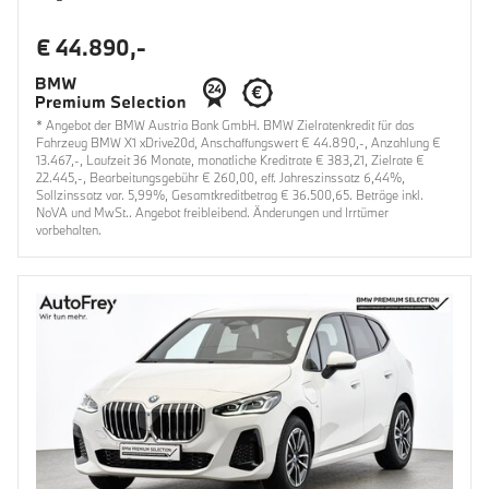
€ 44.890,-
* Angebot der BMW Austria Bank GmbH. BMW Zielratenkredit für das
Fahrzeug BMW X1 xDrive20d, Anschaffungswert € 44.890,-, Anzahlung €
13.467,-, Laufzeit 36 Monate, monatliche Kreditrate € 383,21, Zielrate €
22.445,-, Bearbeitungsgebühr € 260,00, eff. Jahreszinssatz 6,44%,
Sollzinssatz var. 5,99%, Gesamtkreditbetrag € 36.500,65. Beträge inkl.
NoVA und MwSt.. Angebot freibleibend. Änderungen und Irrtümer
vorbehalten.