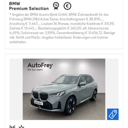
* Angebot der BMW Austria Bank GmbH. BMW Zielratenkredit für das
Fahrzeug BMW 218d Active Tourer, Anschaffungswert € 38.890,-,
Anzahlung € 11.667,-, Laufzeit 36 Monate, monatliche Kreditrate € 331,99,
Zielrate € 19.445,-, Bearbeitungsgebühr € 260,00, eff. Jahreszinssatz
6,49%, Sollzinssatz var. 5,99%, Gesamtkreditbetrag € 31.656,72. Beträge
inkl. NoVA und MwSt.. Angebot freibleibend. Änderungen und Irrtümer
vorbehalten.