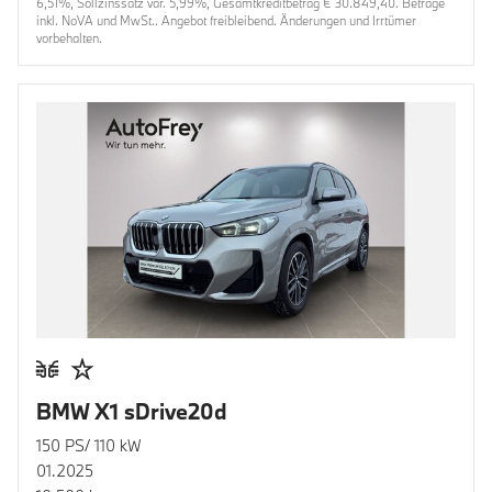
6,51%, Sollzinssatz var. 5,99%, Gesamtkreditbetrag € 30.849,40. Beträge
inkl. NoVA und MwSt.. Angebot freibleibend. Änderungen und Irrtümer
vorbehalten.
BMW X1 sDrive20d
150 PS/ 110 kW
01.2025