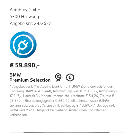
AutoFrey GmbH
5300 Hallwang
Angebotsnr: 2972637
€ 59.890,-
* Angebot der BMW Austria Bank GmbH. BMW Zielratenkredit für das
Fahrzeug BMW i4 xDrive40, Anschaffungswert € 59.890,-, Anzahlung €
17.967,-, Laufzeit 36 Monate, monatliche Kreditrate € 511,26, Zielrate €
29.945,-, Bearbeitungsgebühr € 260,00, eff. Jahreszinssatz 6,34%,
Sollzinssatz var. 5,99%, Gesamtkreditbetrag € 48.610,47. Beträge inkl.
NoVA und MwSt.. Angebot freibleibend. Änderungen und Irrtümer
vorbehalten.