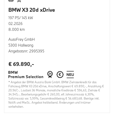
BMW X3 20d xDrive
197 PS/ 145 kW
02.2026
8.000 km
AutoFrey GmbH
5300 Hallwang
Angebotsnr: 2995395
€ 69.890,-
* Angebot der BMW Austria Bank GmbH. BMW Zielratenkredit für das
Fahrzeug BMW X3 20d xDrive, Anschaffungswert € 69.890,-, Anzahlung €
20.967,-, Laufzeit 36 Monate, monatliche Kreditrate € 596,63, Zielrate €
34.945,-, Bearbeitungsgebühr € 260,00, eff. Jahreszinssatz 6,30%,
Sollzinssatz var. 5,99%, Gesamtkreditbetrag € 56.683,68. Beträge inkl.
NoVA und MwSt.. Angebot freibleibend. Änderungen und Irrtümer
vorbehalten.