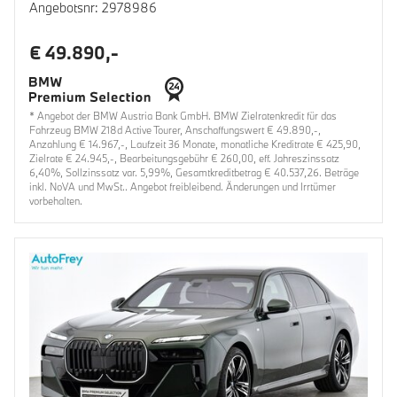
Angebotsnr: 2978986
€ 49.890,-
* Angebot der BMW Austria Bank GmbH. BMW Zielratenkredit für das
Fahrzeug BMW 218d Active Tourer, Anschaffungswert € 49.890,-,
Anzahlung € 14.967,-, Laufzeit 36 Monate, monatliche Kreditrate € 425,90,
Zielrate € 24.945,-, Bearbeitungsgebühr € 260,00, eff. Jahreszinssatz
6,40%, Sollzinssatz var. 5,99%, Gesamtkreditbetrag € 40.537,26. Beträge
inkl. NoVA und MwSt.. Angebot freibleibend. Änderungen und Irrtümer
vorbehalten.