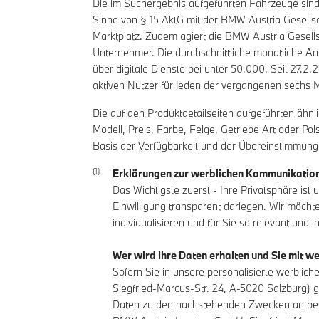
Die im Suchergebnis aufgeführten Fahrzeuge sind 
Sinne von § 15 AktG mit der BMW Austria Gesells
Marktplatz. Zudem agiert die BMW Austria Gesells
Unternehmer. Die durchschnittliche monatliche A
über digitale Dienste bei unter 50.000. Seit 27.
aktiven Nutzer für jeden der vergangenen sechs M
Die auf den Produktdetailseiten aufgeführten äh
Modell, Preis, Farbe, Felge, Getriebe Art oder Po
Basis der Verfügbarkeit und der Übereinstimmung
Erklärungen zur werblichen Kommunikation
Das Wichtigste zuerst - Ihre Privatsphäre is
Einwilligung transparent darlegen. Wir möch
individualisieren und für Sie so relevant und 
Wer wird Ihre Daten erhalten und Sie mit 
Sofern Sie in unsere personalisierte werbl
Siegfried-Marcus-Str. 24, A-5020 Salzburg) 
Daten zu den nachstehenden Zwecken an bes