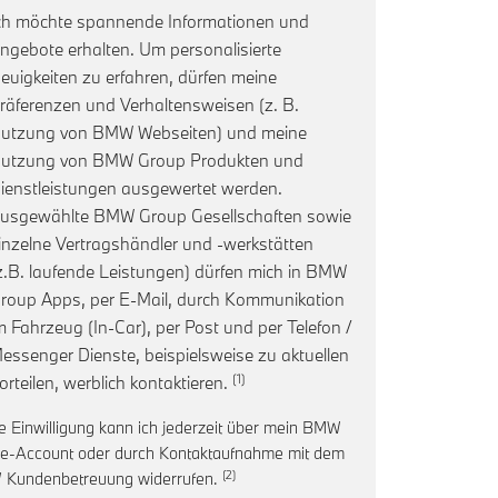
ch möchte spannende Informationen und
ngebote erhalten. Um personalisierte
euigkeiten zu erfahren, dürfen meine
räferenzen und Verhaltensweisen (z. B.
utzung von BMW Webseiten) und meine
utzung von BMW Group Produkten und
ienstleistungen ausgewertet werden.
usgewählte BMW Group Gesellschaften sowie
inzelne Vertragshändler und -werkstätten
z.B. laufende Leistungen) dürfen mich in BMW
roup Apps, per E-Mail, durch Kommunikation
m Fahrzeug (In-Car), per Post und per Telefon /
essenger Dienste, beispielsweise zu aktuellen
Link zur Fußnote: Einwilligung zur
orteilen, werblich kontaktieren.
e Einwilligung kann ich jederzeit über mein BMW
ne-Account oder durch Kontaktaufnahme mit dem
Link zur Fußnote: Widerruf der Einwill
Kundenbetreuung widerrufen.