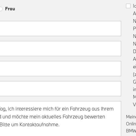
I
Frau
A
N
P
N
N
D
A
e
(
G
i
M
V
Mein
Onli
BMW 