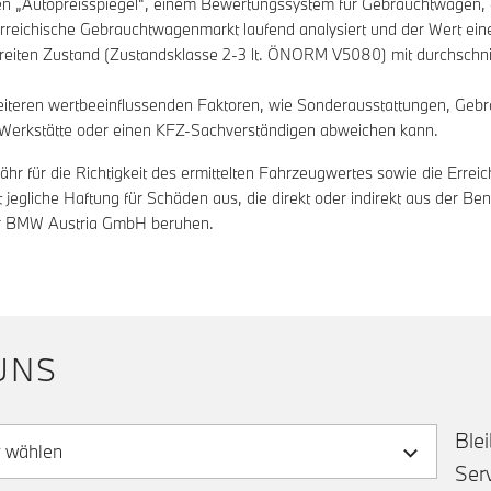
 „Autopreisspiegel“, einem Bewertungssystem für Gebrauchtwagen, er
rreichische Gebrauchtwagenmarkt laufend analysiert und der Wert eine
reiten Zustand (Zustandsklasse 2-3 lt. ÖNORM V5080) mit durchschnit
eiteren wertbeeinflussenden Faktoren, wie Sonderausstattungen, Gebr
Z-Werkstätte oder einen KFZ-Sachverständigen abweichen kann.
ür die Richtigkeit des ermittelten Fahrzeugwertes sowie die Erreichb
egliche Haftung für Schäden aus, die direkt oder indirekt aus der B
 der BMW Austria GmbH beruhen.
UNS
Ble
Ser