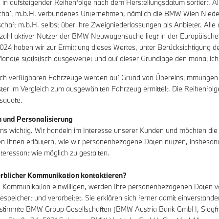
in aufsteigender Reihenfolge nach dem Herstellungsdatum sortiert. Ält
chaft m.b.H. verbundenes Unternehmen, nämlich die BMW Wien Niederl
chaft m.b.H. selbst über ihre Zweigniederlassungen als Anbieter. Alle
nzahl aktiver Nutzer der BMW Neuwagensuche liegt in der Europäisch
2.2024 haben wir zur Ermittlung dieses Wertes, unter Berücksichtigung
onate statistisch ausgewertet und auf dieser Grundlage den monatlich
nlich verfügbaren Fahrzeuge werden auf Grund von Übereinstimmungen 
lster im Vergleich zum ausgewählten Fahrzeug ermittelt. Die Reihenfolg
squote.
 und Personalisierung
t uns wichtig. Wir handeln im Interesse unserer Kunden und möchten 
ten Ihnen erläutern, wie wir personenbezogene Daten nutzen, insbeson
interessant wie möglich zu gestalten.
werblicher Kommunikation kontaktieren?
iche Kommunikation einwilligen, werden Ihre personenbezogenen Dat
gespeichert und verarbeitet. Sie erklären sich ferner damit einvers
timmte BMW Group Gesellschaften (BMW Austria Bank GmbH, Siegfrie