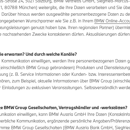
-Straße 24, 5021 Salzburg, BMW Vertriebs GmbH, Siegfried-Marcus-St
g 1, 80788 München) weitergibt, die Ihre Daten verarbeiten und Sie ü
. Darüber hinaus werden ausgewählte personenbezogene Daten zu d
n angegebenen Wunschpartner wie Sie z.B. in Ihrem
BMW Online-Accou
ungsleistungen genutzt haben bzw. Ihren regionalen Partner) übermitt
ie nachstehenden Zwecke kontaktieren dürfen. Aktualisierungen dürfe
ie erwarten? Und durch welche Kanäle?
che Kommunikation einwilligen, werden Ihre personenbezogenen Daten g
inschließlich BMW Group gebrandeten) Produkten und Dienstleistunge
ng (z. B. Service Informationen oder Kunden- bzw. Interessentenbe
hören, zum Beispiel, aktuelle Informationen über BMW Group (einsch
 Einladungen zu exklusiven Veranstaltungen. Selbstverständlich werde
e BMW Group Gesellschaften, Vertragshändler und -werkstätten?
unikation einwilligen, kann BMW Austria GmbH Ihre Daten (Kontaktinfor
in werbliche Kommunikation, ergänzende persönliche Angaben/Präfere
mmte BMW Group Gesellschaften (BMW Austria Bank GmbH, Siegfried-