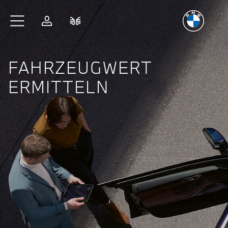
Freude
am Fahren
Zum Hauptinhalt springen
Anmelden
Fahrzeugvergleich
FAHRZEUGWERT
ERMITTELN