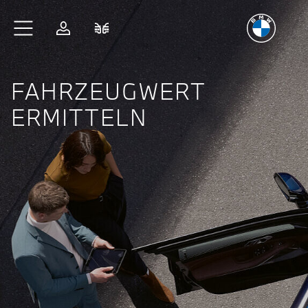
Freude
am Fahren
Zum Hauptinhalt springen
Anmelden
Fahrzeugvergleich
FAHRZEUGWERT
ERMITTELN