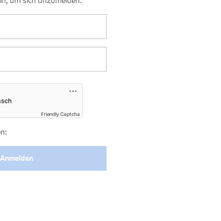
ein, um sich anzumelden.
Friendly Captcha
n: