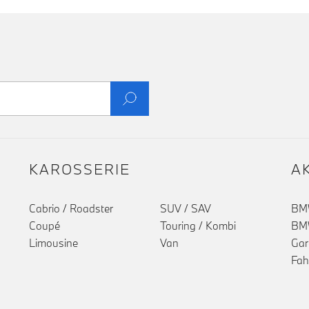
KAROSSERIE
A
Cabrio / Roadster
SUV / SAV
BMW
Coupé
Touring / Kombi
BMW
Limousine
Van
Gar
Fah