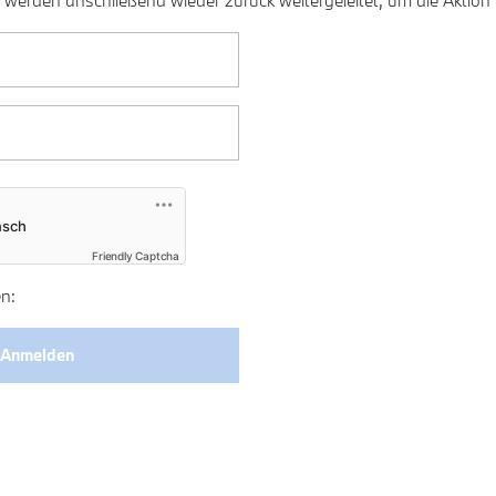
 werden anschließend wieder zurück weitergeleitet, um die Aktion
Friendly Captcha
n: