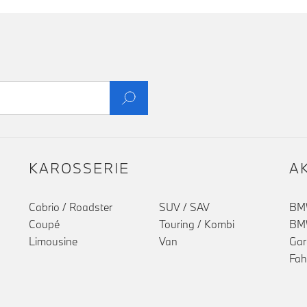
KAROSSERIE
A
Cabrio / Roadster
SUV / SAV
BMW
Coupé
Touring / Kombi
BMW
Limousine
Van
Gar
Fah